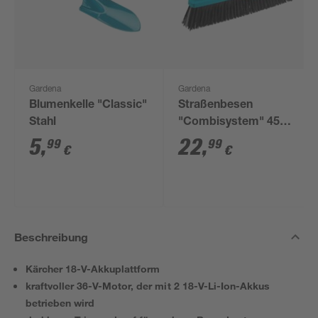
Gardena
Gardena
Blumenkelle "Classic"
Straßenbesen
Stahl
"Combisystem" 45
cm
5
,
22
,
99
99
€
€
Beschreibung
Kärcher 18-V-Akkuplattform
kraftvoller 36-V-Motor, der mit 2 18-V-Li-Ion-Akkus
betrieben wird