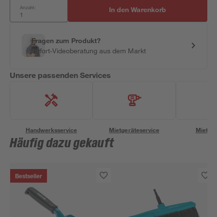
Anzahl:
In den Warenkorb
Fragen zum Produkt?
Sofort-Videoberatung aus dem Markt
Unsere passenden Services
Handwerksservice
Mietgeräteservice
Miettra
Häufig dazu gekauft
Bestseller