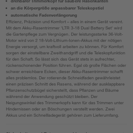
drehbarer Trimmerkopf für saubere Rasenkanten
an die Körpergröße anpassbarer Teleskopstiel
automatische Fadenverlängerung
Effizienz, Präzision und Komfort – alles in einem Gerät vereint.
Mit dem Akku-Rasentrimmer 'LTR 3-18 Dual Battery Set' wird
die Gartenpflege zum Vergnügen. Der leistungsstarke 36-Volt-
Motor wird von 2 18-Volt-Lithium-Ionen-Akkus mit der nötigen
Energie versorgt, um kraftvoll arbeiten zu können. Für Komfort
sorgen der einstellbare Zweithandgriff und die Teleskopfunktion
für den Schaft. So lässt sich das Gerät stets in aufrechter,
rückenschonender Position führen. Egal ob große Flächen oder
schwer erreichbare Ecken, dieser Akku-Rasentrimmer schafft
alles problemlos. Der rotierende Schneidfaden gewährleistet
einen präzisen Schnitt des Rasens, während der ausklappbare
Pflanzenschutzbügel sicherstellt, dass Pflanzen und Bäume
während der Anwendung geschützt bleiben. Der
Neigungswinkel des Trimmerkopfs kann für das Trimmen unter
Hindernissen oder an Böschungen verstellt werden. Zwei
Akkus und ein Schnellladegerät gehören zum Lieferumfang.