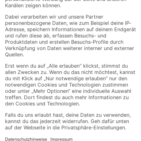
Folge uns
Zahlungsarten
Versandarten
Sicher einkaufen
Jetzt die toom-App herunterladen
Alle Preisangaben in EUR inkl. gesetzl. MwSt.. Die dargestellten Angebote sind unter
Umständen nicht in allen Märkten verfügbar. Die angegebenen Verfügbarkeiten beziehen
sich auf den unter "Mein Markt" ausgewählten toom Baumarkt. Alle Angebote und
Produkte nur solange der Vorrat reicht.