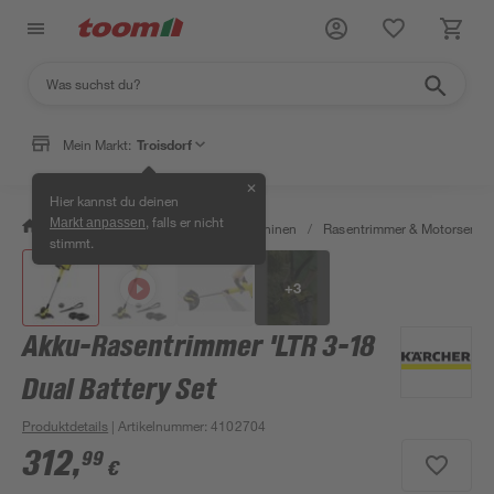
Mein Markt:
Troisdorf
✕
Hier kannst du deinen
, falls er nicht
Markt anpassen
/
Garten & Freizeit
/
Gartenmaschinen
/
Rasentrimmer & Motorsense
stimmt.
+
3
Akku-Rasentrimmer 'LTR 3-18
Dual Battery Set
Produktdetails
| Artikelnummer
:
4102704
312
,
99
€