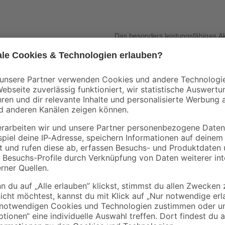
Das besonders leistungsfähiges A
Getriebe für Spachtelmassen und P
en und einen festen Halt
Doppel-D-Griff ermöglicht ein ein
240 mm
ist für Rührkörbe mit einem Durc
Adapter für 1/2". Eine Akku-Abde
zung