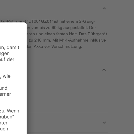
kku-Rührgerät 'UT001GZ01' ist mit einem 2-Gang-
utz in Chargen von bis zu 90 kg ausgestattet. Der
faches manövrieren und einen festen Halt. Das Rührgerät
hmesser von bis zu 240 mm. Mit M14-Aufnahme inklusive
ckung schützt den Akku vor Verschmutzung.