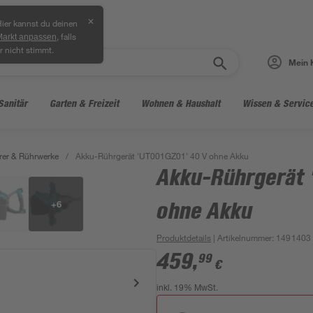
✕
ier kannst du deinen
, falls
Markt anpassen
r nicht stimmt.
Mein 
Sanitär
Garten & Freizeit
Wohnen & Haushalt
Wissen & Servic
rer & Rührwerke
/
Akku-Rührgerät 'UT001GZ01' 40 V ohne Akku
Akku-Rührgerät 
+
6
ohne Akku
Produktdetails
| Artikelnummer
:
1491403
459
,
99
€
inkl. 19% MwSt.