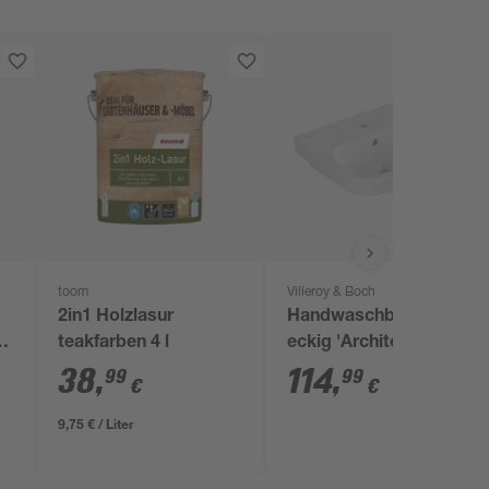
toom
Villeroy & Boch
2in1 Holzlasur
Handwaschbecken
25
teakfarben 4 l
eckig 'Architectura'
weiß 45 x 47,5 x 40,2
38
,
114
,
99
99
€
€
cm
9,75 € / Liter