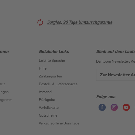
Sorglos, 90 Tage Umtauschgarantie
hmen
Nützliche Links
Bleib auf dem Lauf
Leichte Sprache
Der toom Newsletter: K
Hilfe
Zur Newsletter 
Zahlungsarten
eit
Bestell- & Lieferservices
ungen
Versand
Folge uns
Programm
Rückgabe
Vorteilskarte
Gutscheine
Verkaufsoffene Sonntage