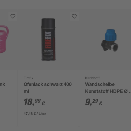
Firefix
Kirchhoff
ink
Ofenlack schwarz 400
Wandscheibe
ml
Kunststoff HDPE Ø 
mm x 3/4" IG
18
,
9
,
99
29
€
€
47,48 € / Liter