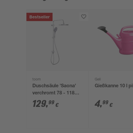
Bestseller
toom
Geli
Duschsäule 'Saona'
Gießkanne 10 l p
verchromt 78 - 118
cm
129
,
4
,
99
99
€
€