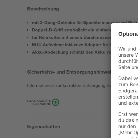
Beschreibung
mit 2-Gang-Getriebe für Spachtelmassen und Putz
Doppel-D-Griff ermöglicht ein einfaches manövrier
für Rührkörbe mit einem Durchmesser von bis zu 
M14-Aufnahme inklusive Adapter für 1/2"
Akku-Abdeckung schützt den Akku vor Verschmut
Sicherheits- und Entsorgungshinweise
Informationen zur korrekten Entsorgung findest du
hier
.
Eigenschaften