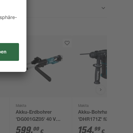
Makita
Makita
Akku-Erdbohrer
Akku-Bohrhammer
'DG001GZ05' 40 V
'DHR171Z' für SDS-
ohne Akku und
Plus, ohne Akku, 18 V
599
,
154
,
00
99
€
€