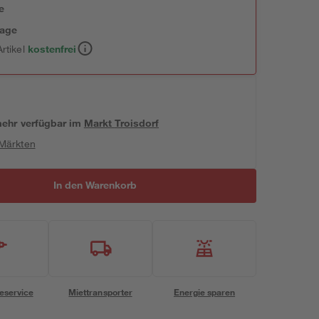
e
tage
rtikel
kostenfrei
 mehr verfügbar
im
Markt
Troisdorf
 Märkten
In den Warenkorb
eservice
Miettransporter
Energie sparen