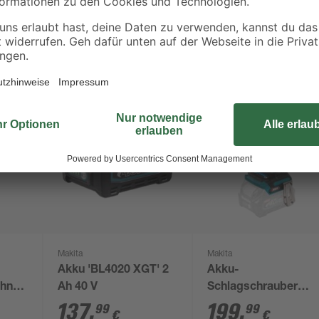
Makita
Makita
Akku 'BL4020 XGT' 2
Akku-
ohne
Ah 40 V
Schlagschrauber
'TD001GZ' 40 V ohne
137
,
199
,
99
99
€
€