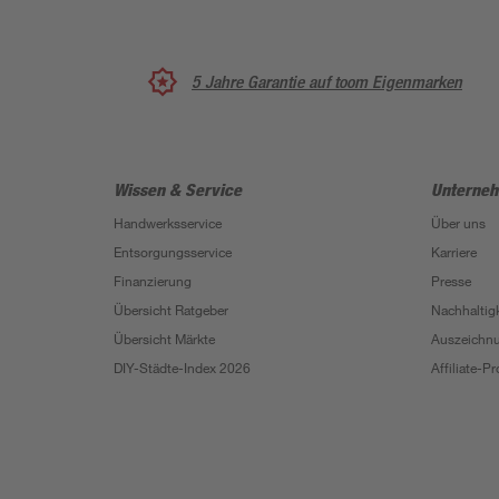
5 Jahre Garantie auf toom Eigenmarken
Wissen & Service
Unterne
Handwerksservice
Über uns
Entsorgungsservice
Karriere
Finanzierung
Presse
Übersicht Ratgeber
Nachhaltigk
Übersicht Märkte
Auszeichn
DIY-Städte-Index 2026
Affiliate-