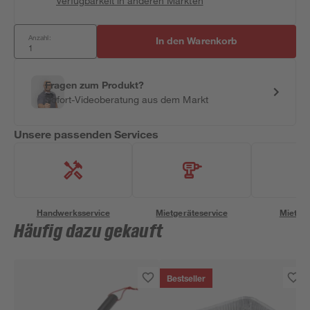
Verfügbarkeit in anderen Märkten
Anzahl:
In den Warenkorb
Fragen zum Produkt?
Sofort-Videoberatung aus dem Markt
Unsere passenden Services
Handwerksservice
Mietgeräteservice
Miettra
Häufig dazu gekauft
Bestseller