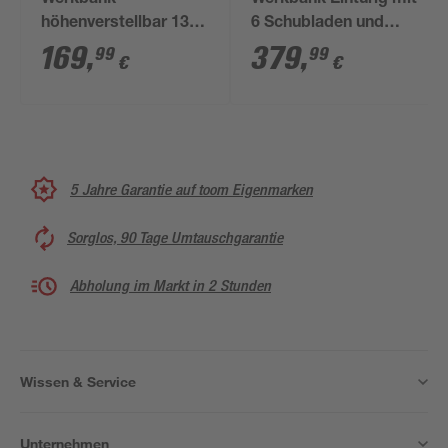
Werkbank
Werkbank Eintürig mit
höhenverstellbar 135
6 Schubladen und
x 105 x 60 cm
Sitzraum dunkelrot
169
,
379
,
99
99
€
€
170 x 84 x 60 cm
5 Jahre Garantie auf toom Eigenmarken
Sorglos, 90 Tage Umtauschgarantie
Abholung im Markt in 2 Stunden
Wissen & Service
Unternehmen