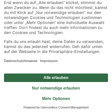
Sicher einkaufen
Jetzt die toom-App herunterladen
Alle Preisangaben in EUR inkl. gesetzl. MwSt.. Die dargestellten Angebote sind unter
Umständen nicht in allen Märkten verfügbar. Die angegebenen Verfügbarkeiten beziehen
sich auf den unter "Mein Markt" ausgewählten toom Baumarkt. Alle Angebote und
Produkte nur solange der Vorrat reicht.
*Paketversand ab 59 € versandkostenfrei, gilt nicht für Artikel mit Speditionsversand, hier
fallen zusätzliche Versandkosten an.
Datenschutz
Privatsphäre
Impressum
AGB
Nutzungsbedingungen
Widerrufsrecht
Vertrag widerrufen
Barrierefreiheit
© 2026 toom Baumarkt GmbH