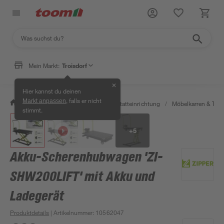
Mein Markt:
Troisdorf
✕
Hier kannst du deinen
, falls er nicht
Markt anpassen
/
Werkstatt & Maschinen
/
Werkstatteinrichtung
/
Möbelkarren & Trans
stimmt.
+
5
Akku-Scherenhubwagen 'ZI-
SHW200LIFT' mit Akku und
Ladegerät
Produktdetails
| Artikelnummer
:
10562047