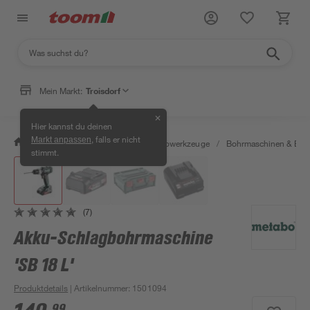
Mein Markt:
Troisdorf
✕
Hier kannst du deinen
, falls er nicht
Markt anpassen
/
Werkstatt & Maschinen
/
Elektrowerkzeuge
/
Bohrmaschinen & Boh
stimmt.
(7)
Akku-Schlagbohrmaschine
'SB 18 L'
Produktdetails
| Artikelnummer
:
1501094
99