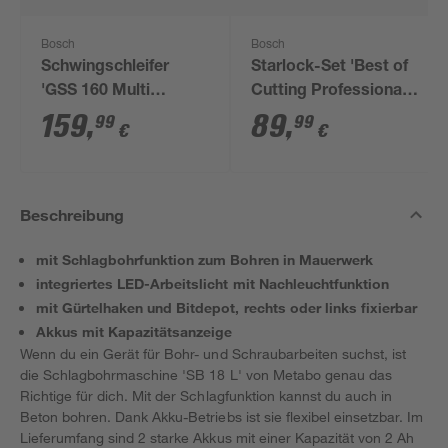
Bosch
Bosch
Schwingschleifer
Starlock-Set 'Best of
'GSS 160 Multi
Cutting Professional'
Professional' 180 W,
Tauch-/Segmentsägeblätt
159
,
89
,
99
99
€
€
inklusive Zubehör und
5-teilig
L-BOXX 136
Beschreibung
mit Schlagbohrfunktion zum Bohren in Mauerwerk
integriertes LED-Arbeitslicht mit Nachleuchtfunktion
mit Gürtelhaken und Bitdepot, rechts oder links fixierbar
Akkus mit Kapazitätsanzeige
Wenn du ein Gerät für Bohr- und Schraubarbeiten suchst, ist
die Schlagbohrmaschine 'SB 18 L' von Metabo genau das
Richtige für dich. Mit der Schlagfunktion kannst du auch in
Beton bohren. Dank Akku-Betriebs ist sie flexibel einsetzbar. Im
Lieferumfang sind 2 starke Akkus mit einer Kapazität von 2 Ah