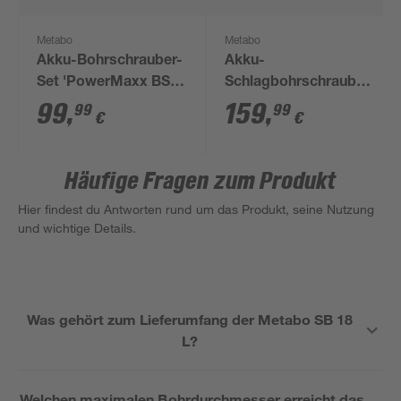
Metabo
Metabo
Akku-Bohrschrauber-
Akku-
Set 'PowerMaxx BS
Schlagbohrschrauber
Basic' 12 V mit 2
'SB 18' mit Akku und
99
,
159
,
99
99
€
€
Akkus und Ladegerät
Ladegerät
Häufige Fragen zum Produkt
Hier findest du Antworten rund um das Produkt, seine Nutzung
und wichtige Details.
Was gehört zum Lieferumfang der Metabo SB 18
L?
Welchen maximalen Bohrdurchmesser erreicht das