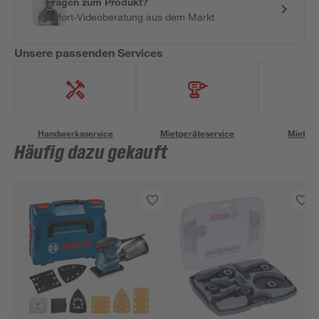
Fragen zum Produkt?
Sofort-Videoberatung aus dem Markt
Unsere passenden Services
Handwerksservice
Mietgeräteservice
Miettra
Häufig dazu gekauft