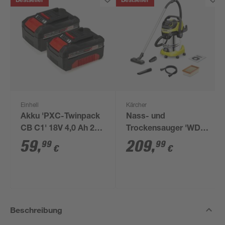
Bestseller
Bestseller
Einhell
Kärcher
Akku 'PXC-Twinpack
Nass- und
CB C1' 18V 4,0 Ah 2
Trockensauger 'WD 6
Stück
P S V-30/6/22/T'
59
,
209
,
99
99
€
€
Beschreibung