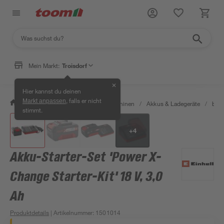
Mein Markt:
Troisdorf
✕
Hier kannst du deinen
, falls er nicht
Markt anpassen
/
Garten & Freizeit
/
Gartenmaschinen
/
Akkus & Ladegeräte
/
bis 
stimmt.
+
4
Akku-Starter-Set 'Power X-
Change Starter-Kit' 18 V, 3,0
Ah
Produktdetails
| Artikelnummer
:
1501014