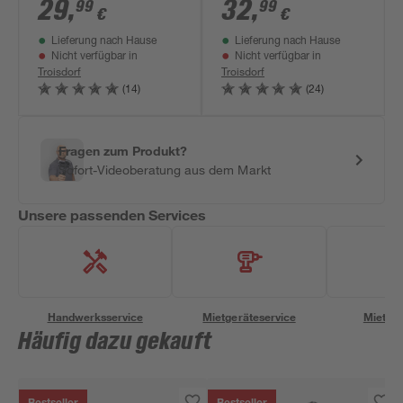
Ladegerät und Akku
Ladegerät und Akku
29
,
32
,
99
99
€
€
18 V 2,5 Ah
18 V, 4,0 Ah
Lieferung nach Hause
Lieferung nach Hause
Nicht verfügbar in
Nicht verfügbar in
Troisdorf
Troisdorf
(14)
(24)
Fragen zum Produkt?
Sofort-Videoberatung aus dem Markt
Unsere passenden Services
Handwerksservice
Mietgeräteservice
Miettra
Häufig dazu gekauft