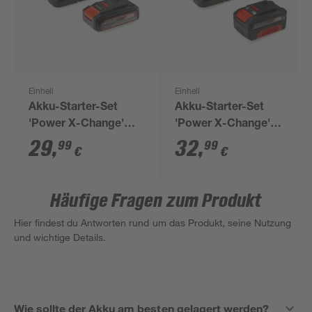
Einhell
Einhell
Akku-Starter-Set
Akku-Starter-Set
'Power X-Change'
'Power X-Change'
Ladegerät und Akku
Ladegerät und Akku
29
,
32
,
99
99
€
€
18 V 2,5 Ah
18 V, 4,0 Ah
Häufige Fragen zum Produkt
Hier findest du Antworten rund um das Produkt, seine Nutzung
und wichtige Details.
Wie sollte der Akku am besten gelagert werden?