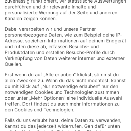
Zur Newsletter Anmeldung
Folge uns
Zahlungsarten
Versandarten
Sicher einkaufen
Jetzt die toom-App herunterladen
Alle Preisangaben in EUR inkl. gesetzl. MwSt.. Die dargestellten Angebote sind unter