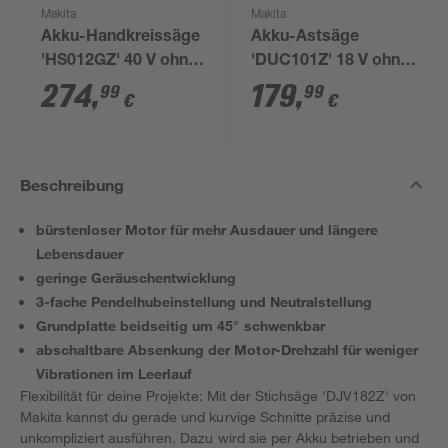
Makita
Makita
Akku-Handkreissäge
Akku-Astsäge
'HS012GZ' 40 V ohne
'DUC101Z' 18 V ohne
Akku, Ø 165 mm
Akku
274
,
179
,
99
99
€
€
Beschreibung
bürstenloser Motor für mehr Ausdauer und längere
Lebensdauer
geringe Geräuschentwicklung
3-fache Pendelhubeinstellung und Neutralstellung
Grundplatte beidseitig um 45° schwenkbar
abschaltbare Absenkung der Motor-Drehzahl für weniger
Vibrationen im Leerlauf
Flexibilität für deine Projekte: Mit der Stichsäge 'DJV182Z' von
Makita kannst du gerade und kurvige Schnitte präzise und
unkompliziert ausführen. Dazu wird sie per Akku betrieben und