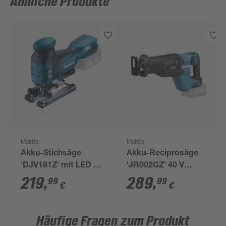
Ähnliche Produkte
Makita
Makita
Akku-Stichsäge
Akku-Reciprosäge
'DJV181Z' mit LED 18
'JR002GZ' 40 V
V, ohne Akku und
inklusive 3
219
,
289
,
99
99
€
€
Ladegerät
Reciprosägeblätter
Häufige Fragen zum Produkt