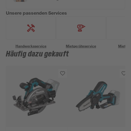
Unsere passenden Services
Handwerksservice
Mietgeräteservice
Miettra
Häufig dazu gekauft