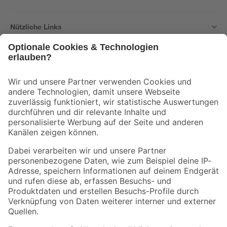
Nützliche Links
Bleib auf dem Laufenden mit unserem Newsletter
Der toom Newsletter: Keine Angebote und Aktionen mehr verpassen!
Zur Newsletter Anmeldung
Folge uns
Zahlungsarten
Versandarten
Sicher einkaufen