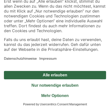
Jetzt die toom-App herunterladen
Alle Preisangaben in EUR inkl. gesetzl. MwSt.. Die dargestellten Angebote sind unter
Umständen nicht in allen Märkten verfügbar. Die angegebenen Verfügbarkeiten beziehen
sich auf den unter "Mein Markt" ausgewählten toom Baumarkt. Alle Angebote und
Produkte nur solange der Vorrat reicht.
*Paketversand ab 59 € versandkostenfrei, gilt nicht für Artikel mit Speditionsversand, hier
fallen zusätzliche Versandkosten an.
Datenschutz
Privatsphäre
Impressum
AGB
Nutzungsbedingungen
Widerrufsrecht
Vertrag widerrufen
Barrierefreiheit
© 2026 toom Baumarkt GmbH