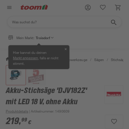
Mein Markt:
Troisdorf
✕
Hier kannst du deinen
, falls er nicht
Markt anpassen
/
Werkstatt & Maschinen
/
Elektrowerkzeuge
/
Sägen
/
Stichsägen
stimmt.
Akku-Stichsäge 'DJV182Z'
mit LED 18 V, ohne Akku
Produktdetails
| Artikelnummer
:
1490609
219
,
99
€