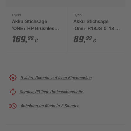
Ryobi
Ryobi
Akku-Stichsäge
Akku-Stichsäge
'ONE+ HP Brushless
'One+ R18JS-0' 18 V
RJS18X-0' 18 V ohne
ohne Akku, Hublänge
169
,
89
,
99
99
€
€
Akku, Hublänge 25
25 mm
mm
5 Jahre Garantie auf toom Eigenmarken
Sorglos, 90 Tage Umtauschgarantie
Abholung im Markt in 2 Stunden