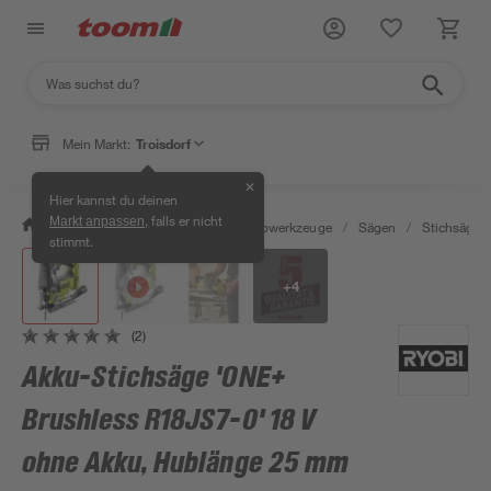
Mein Markt:
Troisdorf
✕
Hier kannst du deinen
, falls er nicht
Markt anpassen
/
Werkstatt & Maschinen
/
Elektrowerkzeuge
/
Sägen
/
Stichsägen
stimmt.
+
4
(2)
Akku-Stichsäge 'ONE+
Brushless R18JS7-0' 18 V
ohne Akku, Hublänge 25 mm