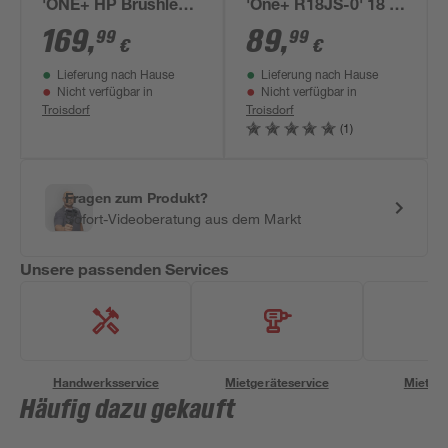
'ONE+ HP Brushless
'One+ R18JS-0' 18 V
RJS18X-0' 18 V ohne
ohne Akku, Hublänge
169
,
89
,
99
99
€
€
Akku, Hublänge 25
25 mm
Lieferung nach Hause
Lieferung nach Hause
mm
Nicht verfügbar in
Nicht verfügbar in
Troisdorf
Troisdorf
(1)
Fragen zum Produkt?
Sofort-Videoberatung aus dem Markt
Unsere passenden Services
Handwerksservice
Mietgeräteservice
Miettra
Häufig dazu gekauft