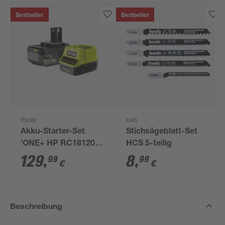
Bestseller
Bestseller
Ryobi
kwb
Akku-Starter-Set
Stichsägeblatt-Set
'ONE+ HP RC18120-
HCS 5-teilig
150X' 18 V 5,0 Ah mit
129
,
8
,
99
99
€
€
Akku und Ladegerät
Beschreibung