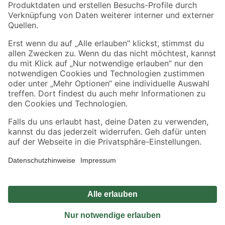
Sicher einkaufen
Jetzt die toom-App herunterladen
Alle Preisangaben in EUR inkl. gesetzl. MwSt.. Die dargestellten Angebote sind unter
Umständen nicht in allen Märkten verfügbar. Die angegebenen Verfügbarkeiten beziehen
sich auf den unter "Mein Markt" ausgewählten toom Baumarkt. Alle Angebote und
Produkte nur solange der Vorrat reicht.
*Paketversand ab 59 € versandkostenfrei, gilt nicht für Artikel mit Speditionsversand, hier
fallen zusätzliche Versandkosten an.
Datenschutz
Privatsphäre
Impressum
AGB
Nutzungsbedingungen
Widerrufsrecht
Vertrag widerrufen
Barrierefreiheit