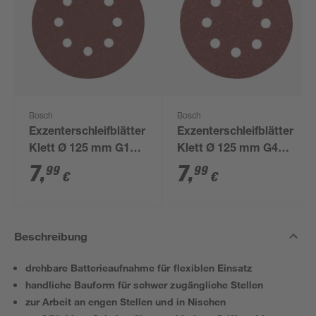
Bosch
Bosch
Exzenterschleifblätter
Exzenterschleifblätter
Klett Ø 125 mm G120
Klett Ø 125 mm G40 5
5 Stück
Stück
7
,
7
,
99
99
€
€
Beschreibung
drehbare Batterieaufnahme für flexiblen Einsatz
handliche Bauform für schwer zugängliche Stellen
zur Arbeit an engen Stellen und in Nischen