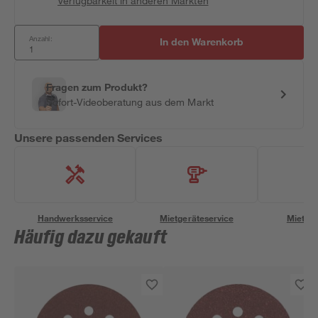
Verfügbarkeit in anderen Märkten
Anzahl:
In den Warenkorb
Fragen zum Produkt?
Sofort-Videoberatung aus dem Markt
Unsere passenden Services
Handwerksservice
Mietgeräteservice
Miettra
Häufig dazu gekauft