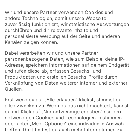
Bleib auf dem Laufenden mit unserem Newsletter
Der toom Newsletter: Keine Angebote und Aktionen mehr verpassen!
Zur Newsletter Anmeldung
Folge uns
Zahlungsarten
Versandarten
Sicher einkaufen
Jetzt die toom-App herunterladen