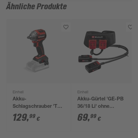
Ähnliche Produkte
Einhell
Einhell
Akku-
Akku-Gürtel 'GE-PB
Schlagschrauber 'TP-
36/18 Li' ohne
CW 18/260-C Li BL -
Ladegerät
129
,
69
,
99
99
€
€
Solo' 18 V ohne Akku