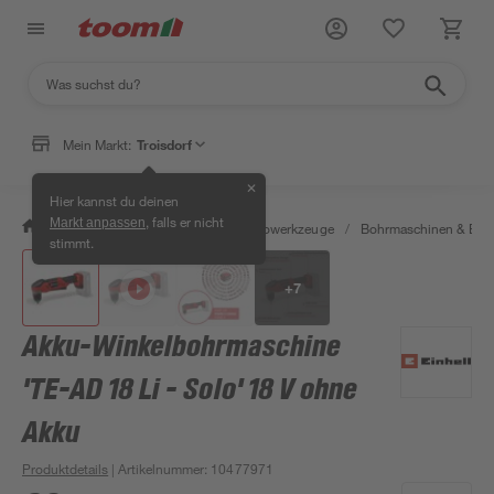
Mein Markt:
Troisdorf
✕
Hier kannst du deinen
, falls er nicht
Markt anpassen
/
Werkstatt & Maschinen
/
Elektrowerkzeuge
/
Bohrmaschinen & Boh
stimmt.
+
7
Akku-Winkelbohrmaschine
'TE-AD 18 Li - Solo' 18 V ohne
Akku
Produktdetails
| Artikelnummer
:
10477971