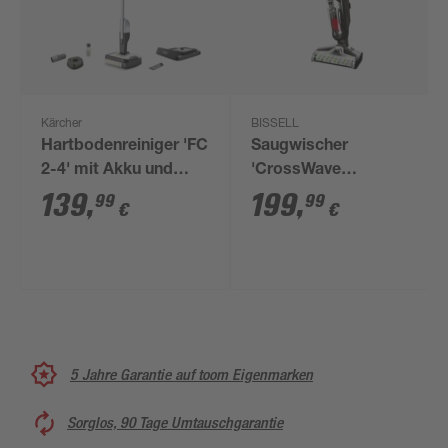
Kärcher
BISSELL
Hartbodenreiniger 'FC
Saugwischer
2-4' mit Akku und
'CrossWave
Ladegerät
Professional 3-in-1'
139
,
199
,
99
99
€
€
560 W
5 Jahre Garantie auf toom Eigenmarken
Sorglos, 90 Tage Umtauschgarantie