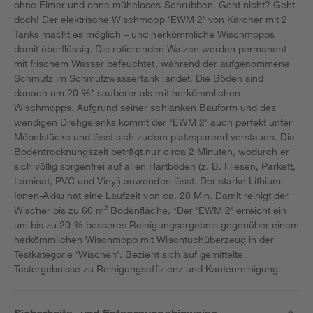
ohne Eimer und ohne müheloses Schrubben. Geht nicht? Geht
doch! Der elektrische Wischmopp 'EWM 2' von Kärcher mit 2
Tanks macht es möglich – und herkömmliche Wischmopps
damit überflüssig. Die rotierenden Walzen werden permanent
mit frischem Wasser befeuchtet, während der aufgenommene
Schmutz im Schmutzwassertank landet. Die Böden sind
danach um 20 %* sauberer als mit herkömmlichen
Wischmopps. Aufgrund seiner schlanken Bauform und des
wendigen Drehgelenks kommt der 'EWM 2' auch perfekt unter
Möbelstücke und lässt sich zudem platzsparend verstauen. Die
Bodentrocknungszeit beträgt nur circa 2 Minuten, wodurch er
sich völlig sorgenfrei auf allen Hartböden (z. B. Fliesen, Parkett,
Laminat, PVC und Vinyl) anwenden lässt. Der starke Lithium-
Ionen-Akku hat eine Laufzeit von ca. 20 Min. Damit reinigt der
Wischer bis zu 60 m² Bodenfläche. *Der 'EWM 2' erreicht ein
um bis zu 20 % besseres Reinigungsergebnis gegenüber einem
herkömmlichen Wischmopp mit Wischtuchüberzeug in der
Testkategorie 'Wischen'. Bezieht sich auf gemittelte
Testergebnisse zu Reinigungseffizienz und Kantenreinigung.
Sicherheits- und Entsorgungshinweise