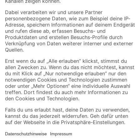
Folge uns
Zahlungsarten
Versandarten
Sicher einkaufen
Jetzt die toom-App herunterladen
Alle Preisangaben in EUR inkl. gesetzl. MwSt.. Die dargestellten Angebote sind unter
Umständen nicht in allen Märkten verfügbar. Die angegebenen Verfügbarkeiten beziehen
sich auf den unter "Mein Markt" ausgewählten toom Baumarkt. Alle Angebote und
Produkte nur solange der Vorrat reicht.
*Paketversand ab 59 € versandkostenfrei, gilt nicht für Artikel mit Speditionsversand, hier