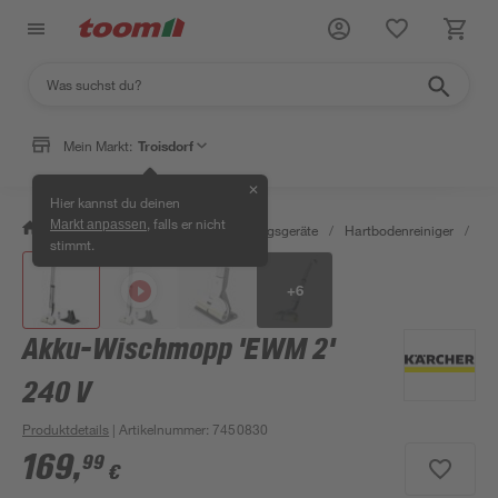
Mein Markt:
Troisdorf
✕
Hier kannst du deinen
, falls er nicht
Markt anpassen
/
Wohnen & Haushalt
/
Reinigungsgeräte
/
Hartbodenreiniger
/
Ak
stimmt.
+
6
Akku-Wischmopp 'EWM 2'
240 V
Produktdetails
| Artikelnummer
:
7450830
169
,
99
€