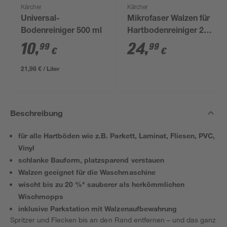
Kärcher
Kärcher
Universal-
Mikrofaser Walzen für
Bodenreiniger 500 ml
Hartbodenreiniger 2
Stück
10
,
24
,
99
99
€
€
21,98 € / Liter
Beschreibung
für alle Hartböden wie z.B. Parkett, Laminat, Fliesen, PVC,
Vinyl
schlanke Bauform, platzsparend verstauen
Walzen geeignet für die Waschmaschine
wischt bis zu 20 %* sauberer als herkömmlichen
Wischmopps
inklusive Parkstation mit Walzenaufbewahrung
Spritzer und Flecken bis an den Rand entfernen – und das ganz