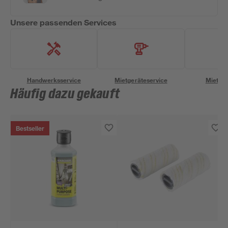
Unsere passenden Services
Handwerksservice
Mietgeräteservice
Miettra
Häufig dazu gekauft
Bestseller