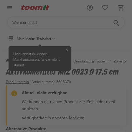
Mein Markt:
Troisdorf
✕
Hier kannst du deinen
, falls er nicht
Markt anpassen
/
Wohnen & Haushalt
/
Küche
/
Dunstabzugshauben
/
Zubehör
/
stimmt.
Aktivkohlefilter MIZ 0023 Ø 17,5 cm
Produktdetails
| Artikelnummer
:
5605370
Aktuell nicht verfügbar
Wir können dir dieses Produkt zur Zeit leider nicht
anbieten.
Verfügbarkeit in anderen Märkten
Alternative Produkte