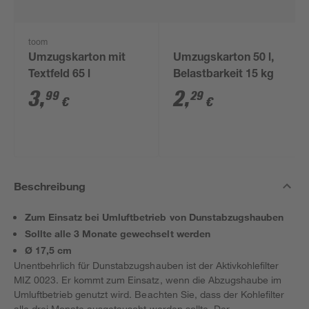
toom
Umzugskarton mit
Umzugskarton 50 l,
Textfeld 65 l
Belastbarkeit 15 kg
3
,
2
,
99
29
€
€
Beschreibung
Zum Einsatz bei Umluftbetrieb von Dunstabzugshauben
Sollte alle 3 Monate gewechselt werden
Ø 17,5 cm
Unentbehrlich für Dunstabzugshauben ist der Aktivkohlefilter
MIZ 0023. Er kommt zum Einsatz, wenn die Abzugshaube im
Umluftbetrieb genutzt wird. Beachten Sie, dass der Kohlefilter
alle drei Monate ausgetauscht werden sollte. Der