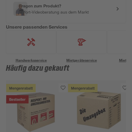
Fragen zum Produkt?
Sofort-Videoberatung aus dem Markt
Unsere passenden Services
Handwerksservice
Mietgeräteservice
Miettra
Häufig dazu gekauft
Mengenrabatt
Mengenrabatt
Bestseller