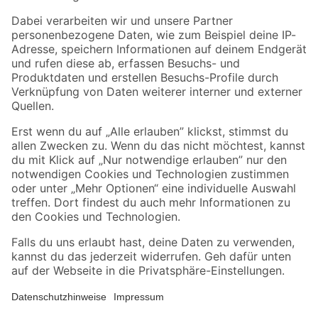
Zahlungsarten
Versandarten
Sicher einkaufen
Jetzt die toom-App herunterladen
Alle Preisangaben in EUR inkl. gesetzl. MwSt.. Die dargestellten Angebote sind unter
Umständen nicht in allen Märkten verfügbar. Die angegebenen Verfügbarkeiten beziehen
sich auf den unter "Mein Markt" ausgewählten toom Baumarkt. Alle Angebote und
Produkte nur solange der Vorrat reicht.
*Paketversand ab 59 € versandkostenfrei, gilt nicht für Artikel mit Speditionsversand, hier
fallen zusätzliche Versandkosten an.