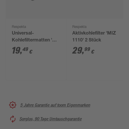
Respekta
Respekta
Universal-
Aktivkohlefilter 'MIZ
Kohlefiltermatten 'MI
1110' 2 Stück
150 KN' 2 Stück 27 x
19
,
29
,
49
99
€
€
40,7 cm
5 Jahre Garantie auf toom Eigenmarken
Sorglos, 90 Tage Umtauschgarantie