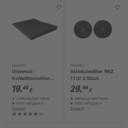
Respekta
Respekta
Universal-
Aktivkohlefilter 'MIZ
Kohlefiltermatten
1110' 2 Stück
'MI 150 KN' 2 Stück
19
,
29
,
49
99
€
€
27 x 40,7 cm
Lieferung nach Hause
Lieferung nach Hause
Nicht verfügbar in
Nicht verfügbar in
Troisdorf
Troisdorf
(1)