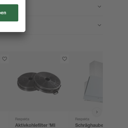
Respekta
Respekta
Aktivkohlefilter 'MI
Schräghaube