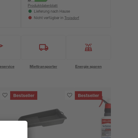
Produktdatenblatt
Lieferung nach Hause
Troisdorf
Nicht verfügbar in
eservice
Miettransporter
Energie sparen
Bestseller
Bestseller