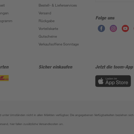
eit
Bestell- & Lieferservices
ungen
Versand
Folge uns
Programm
Rückgabe
Vorteilskarte
Gutscheine
Verkaufsoffene Sonntage
rten
Sicher einkaufen
Jetzt die toom-App
sind unter Umständen nicht in allen Märkten verfügbar. Die angegebenen Verfügbarkeiten beziehen s
ersand, hier fallen zusätzliche Versandkosten an.