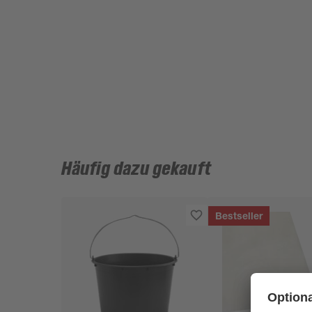
Häufig dazu gekauft
Bestseller