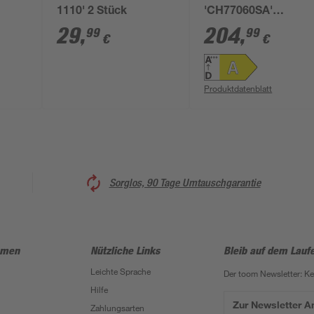
1110' 2 Stück
'CH77060SA'
warz
Metall/Glas schwarz
29
,
204
,
99
99
€
€
60 cm
Produktdatenblatt
Sorglos, 90 Tage Umtauschgarantie
hmen
Nützliche Links
Bleib auf dem Lauf
Leichte Sprache
Der toom Newsletter: K
Hilfe
Zur Newsletter 
Zahlungsarten