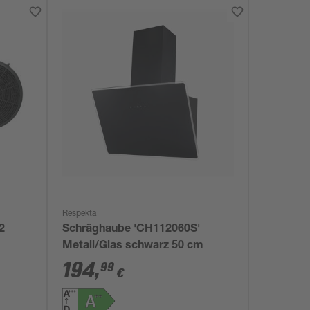
Respekta
2
Schräghaube 'CH112060S'
Metall/Glas schwarz 50 cm
194
,
99
€