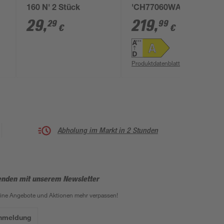
160 N' 2 Stück
'CH77060WA'
Metall/Glas weiß 60
29
,
219
,
29
99
€
€
cm
Produktdatenblatt
Abholung im Markt in 2 Stunden
enden mit unserem Newsletter
eine Angebote und Aktionen mehr verpassen!
Anmeldung