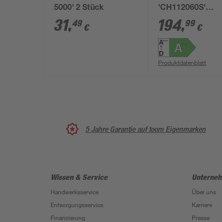
5000' 2 Stück
'CH112060S'
Metall/Glas sch
31
,
194
,
49
99
€
€
50 cm
Produktdatenblatt
5 Jahre Garantie auf toom Eigenmarken
Wissen & Service
Unterne
Handwerksservice
Über uns
Entsorgungsservice
Karriere
Finanzierung
Presse