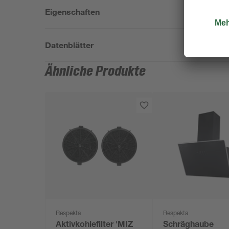
Eigenschaften
Datenblätter
Ähnliche Produkte
Respekta
Respekta
Aktivkohlefilter 'MIZ
Schräghaube