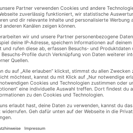
toom
toom
Spielsand beige 0-2
Umzugskarton mit
mm 25 kg
Textfeld 65 l
5 m
2
,
3
,
99
99
€
€
3,29 €
0,12 € / Kilogramm
Wenn Sie Ihre Dunstabzugshaube im
einsetzen. Hier erhalten Sie gleich
Abzugshaubenmodelle.Passend zu:
CH 3100 GISS- CH 3100 GISW- C
S/W- CH 22010 S/W- CH 22010/90