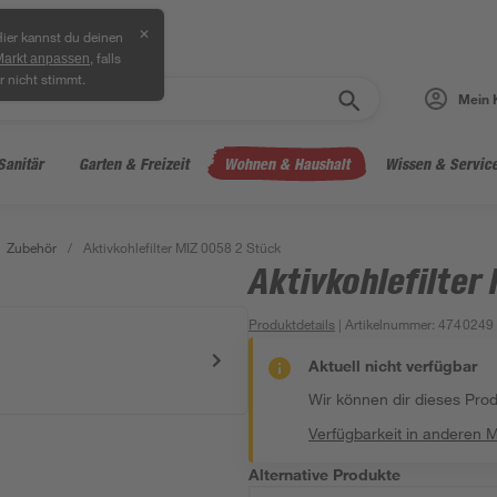
✕
ier kannst du deinen
, falls
Markt anpassen
r nicht stimmt.
Mein 
Sanitär
Garten & Freizeit
Wohnen & Haushalt
Wissen & Servic
Zubehör
/
Aktivkohlefilter MIZ 0058 2 Stück
Aktivkohlefilter
Produktdetails
| Artikelnummer
:
4740249
Aktuell nicht verfügbar
Wir können dir dieses Produ
Verfügbarkeit in anderen 
Alternative Produkte