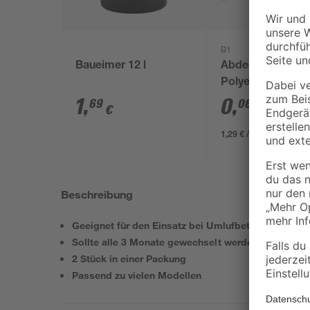
B1
Baueimer 12 l
Abdeckplane
Polyethylen
transparent 4 x 
1
,
0
,
69
06
€
€
/ m²
1,29 € / Pack
Beschreibung
Geeignet für den Einsatz bei Umlufbetrieb
Sollte alle 3 Monate gewechselt werden
2 Stück in einer Packung
Passend zu vielen Modellen