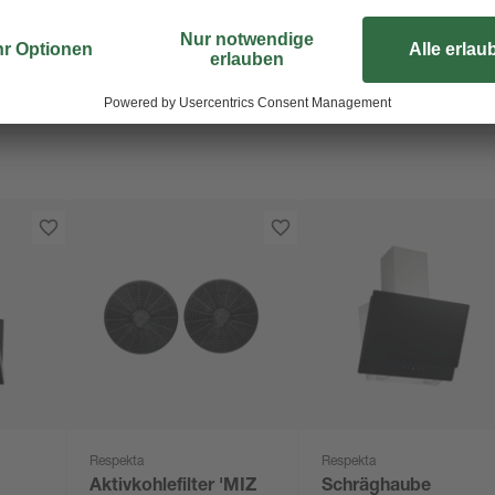
Respekta
Respekta
Aktivkohlefilter 'MIZ
Schräghaube