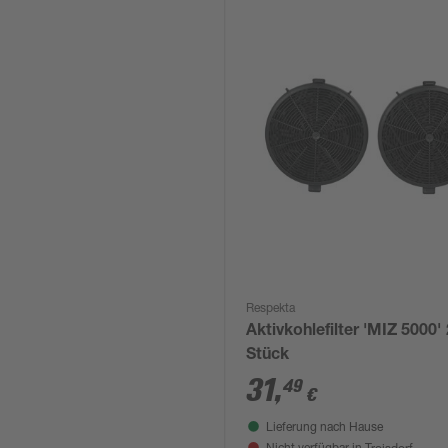
Respekta
Aktivkohlefilter 'MIZ 5000' 
Stück
31
,
49
€
Lieferung nach Hause
Troisdorf