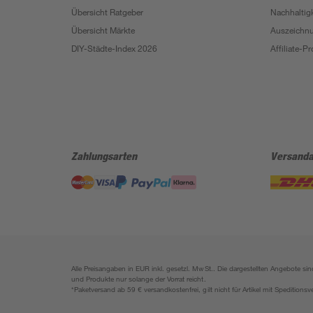
Übersicht Ratgeber
Nachhaltigk
Übersicht Märkte
Auszeichn
DIY-Städte-Index 2026
Affiliate-
Zahlungsarten
Versanda
Alle Preisangaben in EUR inkl. gesetzl. MwSt.. Die dargestellten Angebote 
und Produkte nur solange der Vorrat reicht.
*Paketversand ab 59 € versandkostenfrei, gilt nicht für Artikel mit Speditionsv