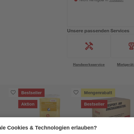
Nicht verfügbar in
Unsere passenden Services
Handwerksservice
Mietgerät
Bestseller
Mengenrabatt
Aktion
Bestseller