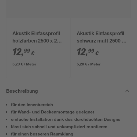
Akustik Einfassprofil
Akustik Einfassprofil
holzfarben 2500 x 24
schwarz matt 2500 x
mm
24 mm
12
,
12
,
99
99
€
€
5,20 € / Meter
5,20 € / Meter
Beschreibung
für den Innenbereich
für Wand- und Deckenmontage geeignet
einfache Installation dank des durchdachten Designs
lässt sich schnell und unkompliziert montieren
für einen besseren Raumklang