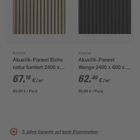
Kosche
Kosche
Akustik-Paneel Eiche
Akustik-Paneel
natur furniert 2400 x
Wenge 2400 x 600 x
561 x 19 mm
21 mm
67
,
62
,
16
49
€
€
/ m²
/ m²
89,99 € / Pack
89,99 € / Pack
5 Jahre Garantie auf toom Eigenmarken