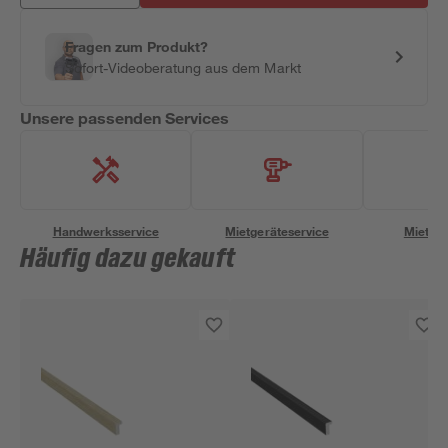
Fragen zum Produkt?
Sofort-Videoberatung aus dem Markt
Unsere passenden Services
Handwerksservice
Mietgeräteservice
Miettra
Häufig dazu gekauft