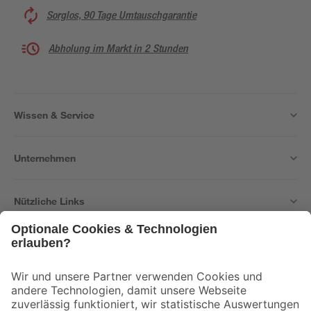
Sorglos, 90 Tage Umtauschgarantie
Abholung im Markt in 2 Stunden
Wissen & Service
Unternehmen
Nützliche Links
Bleib auf dem Laufenden mit unserem Newsletter
Der toom Newsletter: Keine Angebote und Aktionen mehr verpassen!
Zur Newsletter Anmeldung