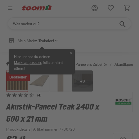
Mein Markt:
Troisdorf
✕
Hier kannst du deinen
, falls er nicht
Markt anpassen
/
Bauen & Renovieren
/
Holz
/
Paneele & Zubehör
/
Akustikpaneel
stimmt.
Bestseller
+
3
(4)
Akustik-Paneel Teak 2400 x
600 x 21 mm
Produktdetails
| Artikelnummer
:
7700720
49