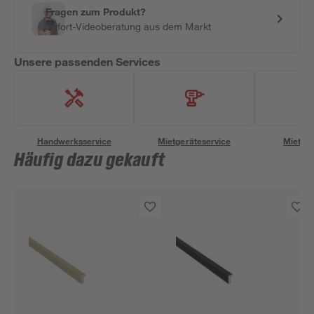
Fragen zum Produkt?
Sofort-Videoberatung aus dem Markt
Unsere passenden Services
Handwerksservice
Mietgeräteservice
Miettra
Häufig dazu gekauft