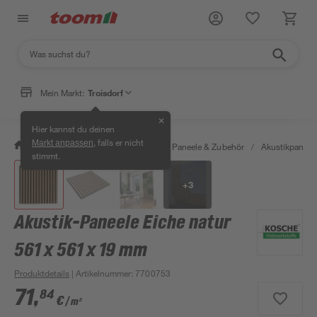
Mein Markt:
Troisdorf
✕
Hier kannst du deinen
, falls er nicht
Markt anpassen
/
Bauen & Renovieren
/
Holz
/
Paneele & Zubehör
/
Akustikpaneel
stimmt.
+
3
Akustik-Paneele Eiche natur
561 x 561 x 19 mm
Produktdetails
| Artikelnummer
:
7700753
71
,
84
€
/ m²