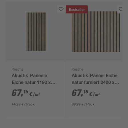
Bestseller
Kosche
Kosche
Akustik-Paneele
Akustik-Paneel Eiche
Eiche natur 1190 x
natur furniert 2400 x
561 x 19 mm
561 x 19 mm
67
,
67
,
15
16
€
€
/ m²
/ m²
44,99 € / Pack
89,99 € / Pack