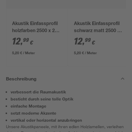
Akustik Einfassprofil
Akustik Einfassprofil
holzfarben 2500 x 24
schwarz matt 2500 x
mm
24 mm
12
,
12
,
99
99
€
€
5,20 € / Meter
5,20 € / Meter
Beschreibung
verbessert die Raumakustik
besticht durch seine tolle Optik
einfache Montage
setzt moderne Akzente
vertikal oder horizontal anzubringen
Unsere Akustikpaneele, mit ihren edlen Holzlamellen, verleihen