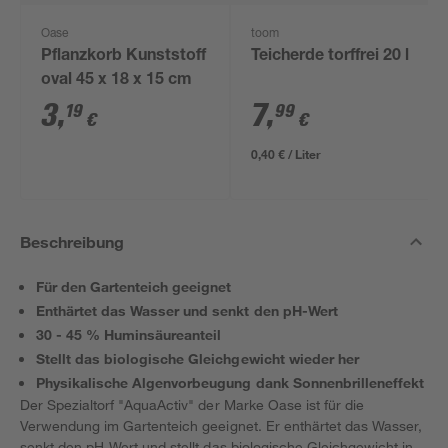
Oase
toom
Pflanzkorb Kunststoff
Teicherde torffrei 20 l
oval 45 x 18 x 15 cm
3
,
7
,
19
99
€
€
0,40 € / Liter
Beschreibung
Für den Gartenteich geeignet
Enthärtet das Wasser und senkt den pH-Wert
30 - 45 % Huminsäureanteil
Stellt das biologische Gleichgewicht wieder her
Physikalische Algenvorbeugung dank Sonnenbrilleneffekt
Der Spezialtorf "AquaActiv" der Marke Oase ist für die
Verwendung im Gartenteich geeignet. Er enthärtet das Wasser,
senkt den pH-Wert und stellt das biologische Gleichgewicht in