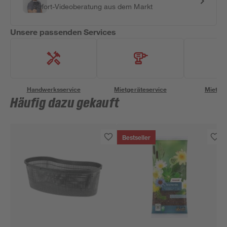
Sofort-Videoberatung aus dem Markt
Unsere passenden Services
Handwerksservice
Mietgeräteservice
Miettra
Häufig dazu gekauft
Bestseller