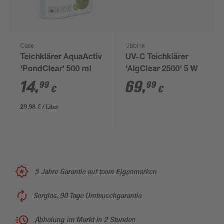
Oase
Ubbink
Teichklärer AquaActiv
UV-C Teichklärer
'PondClear' 500 ml
'AlgClear 2500' 5 W
14
,
69
,
99
99
€
€
29,98 € / Liter
5 Jahre Garantie auf toom Eigenmarken
Sorglos, 90 Tage Umtauschgarantie
Abholung im Markt in 2 Stunden