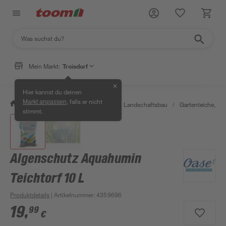
Mein Markt:
Troisdorf
✕
Hier kannst du deinen
, falls er nicht
Markt anpassen
/
Garten & Freizeit
/
Gartenbau & Landschaftsbau
/
Gartenteiche, Br
stimmt.
Algenschutz Aquahumin
Teichtorf 10 L
Produktdetails
| Artikelnummer
:
4359696
19
,
99
€