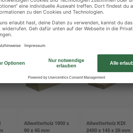
I
Allwetterholz 1900 x
Allwetterholz KDI
mm
90 x 45 mm
2400 x 145 x 28 mm