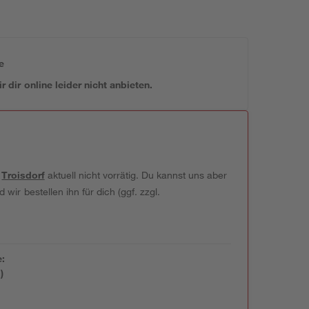
e
 dir online leider nicht anbieten.
t
Troisdorf
aktuell nicht vorrätig. Du kannst uns aber
wir bestellen ihn für dich (ggf. zzgl.
e:
)