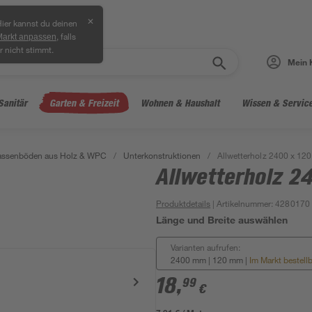
✕
ier kannst du deinen
, falls
Markt anpassen
r nicht stimmt.
Mein 
Sanitär
Garten & Freizeit
Wohnen & Haushalt
Wissen & Servic
rassenböden aus Holz & WPC
/
Unterkonstruktionen
/
Allwetterholz 2400 x 12
Allwetterholz 2
Produktdetails
| Artikelnummer
:
4280170
Länge und Breite auswählen
Varianten aufrufen:
2400 mm | 120 mm
|
Im Markt bestell
18
,
99
€