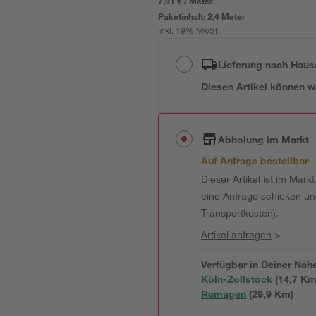
7,91 € / Meter
Paketinhalt:
2,4 Meter
inkl. 19% MwSt.
Lieferung nach Haus
Diesen Artikel können wir
Abholung im Markt
Auf Anfrage bestellbar
Dieser Artikel ist im Mark
eine Anfrage schicken und 
Transportkosten).
Artikel anfragen
>
Verfügbar in Deiner Näh
Köln-Zollstock
(
14,7
 Km
Remagen
(
29,9
 Km)