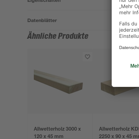
Datenblätter
Ähnliche Produkte
Allwetterholz 3000 x
Allwetterholz KD
120 x 45 mm
2250 x 90 x 45 