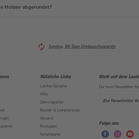
es Holzes abgerundet?
Sorglos, 90 Tage Umtauschgarantie
hmen
Nützliche Links
Bleib auf dem Lauf
Leichte Sprache
Der toom Newsletter: K
Hilfe
Zur Newsletter 
Zahlungsarten
eit
Bestell- & Lieferservices
ungen
Versand
Folge uns
Programm
Rückgabe
Vorteilskarte