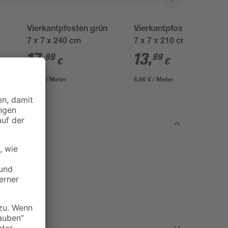
Vierkantpfosten grün
Vierkantpfosten grün
7 x 7 x 240 cm
7 x 7 x 210 cm
17
,
13
,
99
99
€
€
7,50 € / Meter
6,66 € / Meter