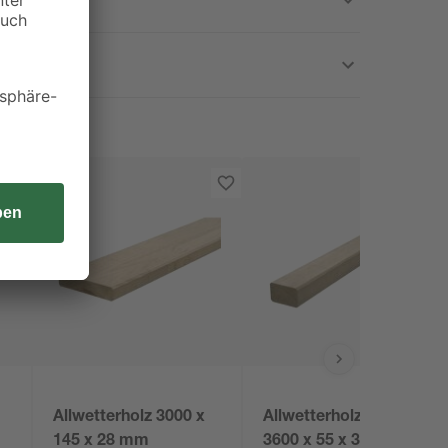
Allwetterholz 3000 x
Allwetterholz KDI
145 x 28 mm
3600 x 55 x 35 mm