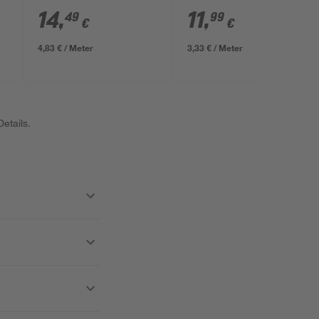
14
,
11
,
49
99
€
€
4,83 € / Meter
3,33 € / Meter
etails.