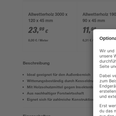
Allwetterholz 3000 x
Allwetterholz 19
120 x 45 mm
90 x 45 mm
23
,
11
,
99
99
€
€
8,00 € / Meter
6,31 € / Meter
Beschreibung
Ideal geeignet für den Außenbereich
Witterungsbeständig durch Kesseldruckimprägnie
Mit Holzschutzmittel gegen Insektenbefall versehe
Aus nachhaltiger Forstwirtschaft
Eignet sich für zahlreiche Konstruktionen
Eigenschaften