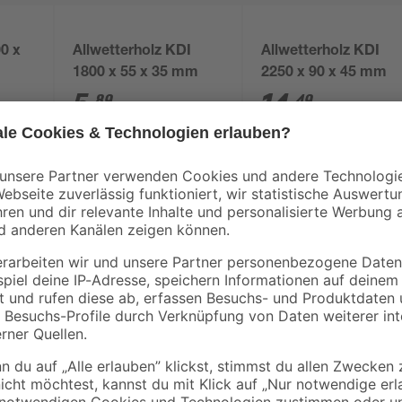
00 x
Allwetterholz KDI
Allwetterholz KDI
1800 x 55 x 35 mm
2250 x 90 x 45 mm
5
,
14
,
89
49
€
€
3,27 € / Meter
6,44 € / Meter
rung
n