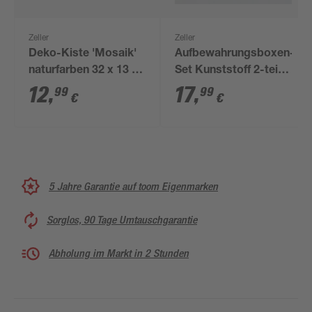
Zeller
Zeller
Deko-Kiste 'Mosaik'
Aufbewahrungsboxen-
naturfarben 32 x 13 x
Set Kunststoff 2-teilig
22 cm
25,5 x 11 x 12,5 cm
12
,
17
,
99
99
€
€
5 Jahre Garantie auf toom Eigenmarken
Sorglos, 90 Tage Umtauschgarantie
Abholung im Markt in 2 Stunden