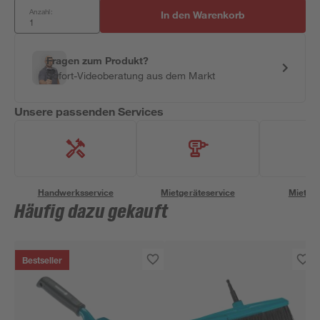
Anzahl:
In den Warenkorb
Fragen zum Produkt?
Sofort-Videoberatung aus dem Markt
Unsere passenden Services
Handwerksservice
Mietgeräteservice
Miettra
Häufig dazu gekauft
Bestseller