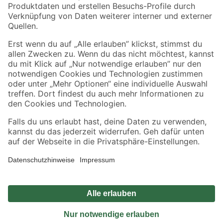
Sicher einkaufen
Jetzt die toom-App herunterladen
Alle Preisangaben in EUR inkl. gesetzl. MwSt.. Die dargestellten Angebote sind unter
Umständen nicht in allen Märkten verfügbar. Die angegebenen Verfügbarkeiten beziehen
sich auf den unter "Mein Markt" ausgewählten toom Baumarkt. Alle Angebote und
Produkte nur solange der Vorrat reicht.
*Paketversand ab 59 € versandkostenfrei, gilt nicht für Artikel mit Speditionsversand, hier
fallen zusätzliche Versandkosten an.
Datenschutz
Privatsphäre
Impressum
AGB
Nutzungsbedingungen
Widerrufsrecht
Vertrag widerrufen
Barrierefreiheit