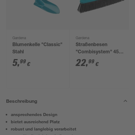
Gardena
Gardena
Blumenkelle "Classic"
Straßenbesen
Stahl
"Combisystem" 45
cm
5
,
22
,
99
99
€
€
Beschreibung
ansprechendes Design
bietet ausreichend Platz
robust und langlebig verarbeitet