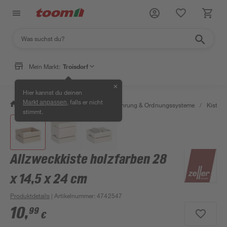
Mein Markt:
Troisdorf
✕
Hier kannst du deinen
, falls er nicht
Markt anpassen
/
Wohnen & Haushalt
/
Aufbewahrung & Ordnungssysteme
/
Kisten 
stimmt.
Allzweckkiste holzfarben 28
x 14,5 x 24 cm
Produktdetails
| Artikelnummer
:
4742547
10
,
99
€