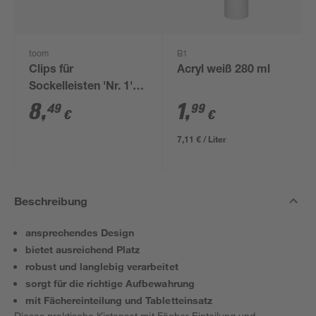
toom
B1
Clips für
Acryl weiß 280 ml
Sockelleisten 'Nr. 1'
schwarz, 20 Stück
8
,
1
,
49
99
€
€
7,11 € / Liter
Beschreibung
ansprechendes Design
bietet ausreichend Platz
robust und langlebig verarbeitet
sorgt für die richtige Aufbewahrung
mit Fächereinteilung und Tabletteinsatz
Dieses praktische Kistenset mit Fächer-Einteilung und