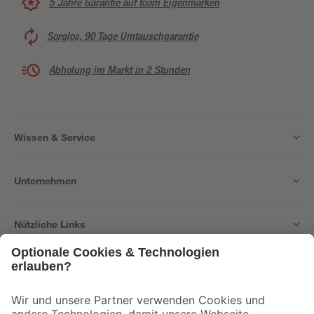
5 Jahre Garantie auf toom Eigenmarken
Sorglos, 90 Tage Umtauschgarantie
Abholung im Markt in 2 Stunden
Wissen & Service
Unternehmen
Nützliche Links
Bleib auf dem Laufenden mit unserem Newsletter
Der toom Newsletter: Keine Angebote und Aktionen mehr verpassen!