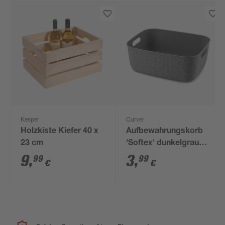
Kesper
Curver
Holzkiste Kiefer 40 x
Aufbewahrungskorb
23 cm
'Softex' dunkelgrau
Gr. M 37,9 x 29,2 x
9
,
3
,
99
99
€
€
14,3 cm