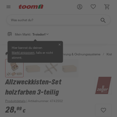
Mein Markt:
Troisdorf
✕
Hier kannst du deinen
, falls er nicht
Markt anpassen
/
Wohnen & Haushalt
/
Aufbewahrung & Ordnungssysteme
/
Kisten 
stimmt.
Allzweckkisten-Set
holzfarben 3-teilig
Produktdetails
| Artikelnummer
:
4742552
28
,
99
€