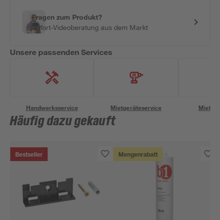
Fragen zum Produkt?
Sofort-Videoberatung aus dem Markt
Unsere passenden Services
Handwerksservice
Mietgeräteservice
Miettra
Häufig dazu gekauft
Bestseller
Mengenrabatt