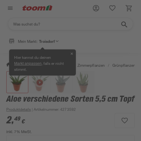
Mein Markt:
Troisdorf
✕
Hier kannst du deinen
, falls er nicht
Markt anpassen
/
Garten & Freizeit
/
Pflanzen
/
Zimmerpflanzen
/
Grünpflanzen
/
stimmt.
Aloe verschiedene Sorten 5,5 cm Topf
Produktdetails
| Artikelnummer
:
4273592
2
,
49
€
inkl. 7% MwSt.