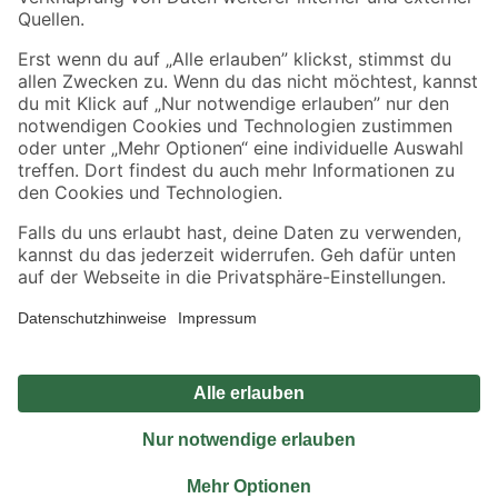
Sicher einkaufen
Jetzt die toom-App herunterladen
Alle Preisangaben in EUR inkl. gesetzl. MwSt.. Die dargestellten Angebote sind unter
Umständen nicht in allen Märkten verfügbar. Die angegebenen Verfügbarkeiten beziehen
sich auf den unter "Mein Markt" ausgewählten toom Baumarkt. Alle Angebote und
Produkte nur solange der Vorrat reicht.
*Paketversand ab 59 € versandkostenfrei, gilt nicht für Artikel mit Speditionsversand, hier
fallen zusätzliche Versandkosten an.
Datenschutz
Privatsphäre
Impressum
AGB
Nutzungsbedingungen
Widerrufsrecht
Vertrag widerrufen
Barrierefreiheit
© 2026 toom Baumarkt GmbH