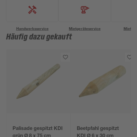
Handwerksservice
Mietgeräteservice
Miettra
Häufig dazu gekauft
Palisade gespitzt KDI
Beetpfahl gespitzt
grün Ø 8 x 75 cm
KDI Ø 6 x 30 cm