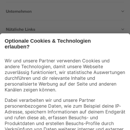
Unternehmen
Nützliche Links
Bleib auf dem Laufenden mit unserem Newsletter
Der toom Newsletter: Keine Angebote und Aktionen mehr verpassen!
Zur Newsletter Anmeldung
Folge uns
Zahlungsarten
Versandarten