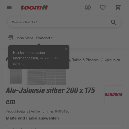
Mein Markt:
Troisdorf
✕
Hier kannst du deinen
, falls er nicht
Markt anpassen
/
Wohnen & Haushalt
/
Jalousien, Rollos & Plissees
/
Jalousien
/
A
stimmt.
Alu-Jalousie silber 200 x 175
cm
Produktdetails
| Artikelnummer
:
6403496
Maße und Farbe auswählen