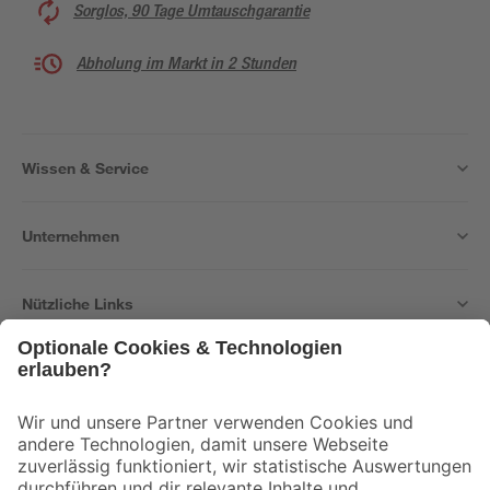
Sorglos, 90 Tage Umtauschgarantie
Abholung im Markt in 2 Stunden
Wissen & Service
Unternehmen
Nützliche Links
Bleib auf dem Laufenden mit unserem Newsletter
Der toom Newsletter: Keine Angebote und Aktionen mehr verpassen!
Zur Newsletter Anmeldung