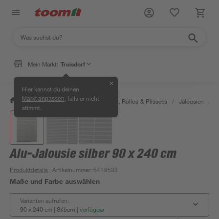
Mein Markt:
Troisdorf
✕
Hier kannst du deinen
, falls er nicht
Markt anpassen
/
Wohnen & Haushalt
/
Jalousien, Rollos & Plissees
/
Jalousien
/
A
stimmt.
Alu-Jalousie silber 90 x 240 cm
Produktdetails
| Artikelnummer
:
6418533
Maße und Farbe auswählen
Varianten aufrufen:
90 x 240 cm | Silbern
|
verfügbar