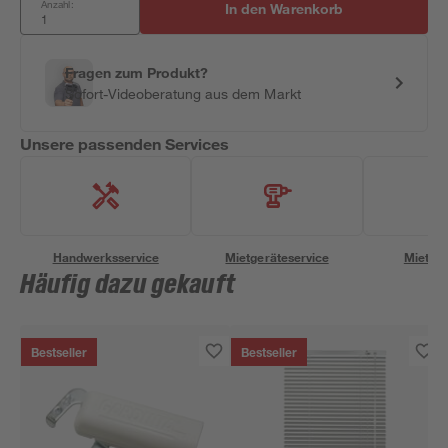
Anzahl:
In den Warenkorb
Fragen zum Produkt?
Sofort-Videoberatung aus dem Markt
Unsere passenden Services
Handwerksservice
Mietgeräteservice
Miettra
Häufig dazu gekauft
Bestseller
Bestseller