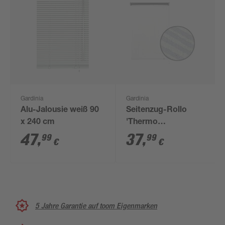
Gardinia
Gardinia
Alu-Jalousie weiß 90
Seitenzug-Rollo
x 240 cm
'Thermo
energiesparend'
47
,
37
,
99
99
€
€
Streifen weiß 52 x 180
cm
5 Jahre Garantie auf toom Eigenmarken