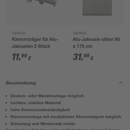
Gardinia
Gardinia
Klemmträger für Alu-
Alu-Jalousie silber 90
Jalousien 2 Stück
x 175 cm
11
,
31
,
99
99
€
€
Beschreibung
Decken- oder Wandmontage möglich
leichtes, stabiles Material
hohe Korrosionsbeständigkeit
Klemmmontage mit zusätzlichen Klemmträgern möglich
Schnurzug und Wendestab rechts
Entscheide selbst über Licht und Schatten in deinem Zuhause.