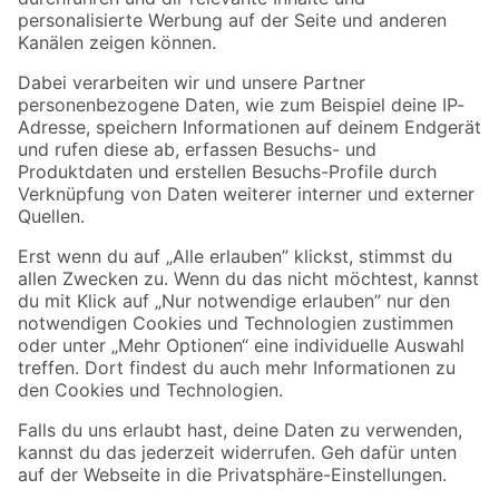
Folge uns
Zahlungsarten
Versandarten
Sicher einkaufen
Jetzt die toom-App herunterladen
Alle Preisangaben in EUR inkl. gesetzl. MwSt.. Die dargestellten Angebote sind unter
Umständen nicht in allen Märkten verfügbar. Die angegebenen Verfügbarkeiten beziehen
sich auf den unter "Mein Markt" ausgewählten toom Baumarkt. Alle Angebote und