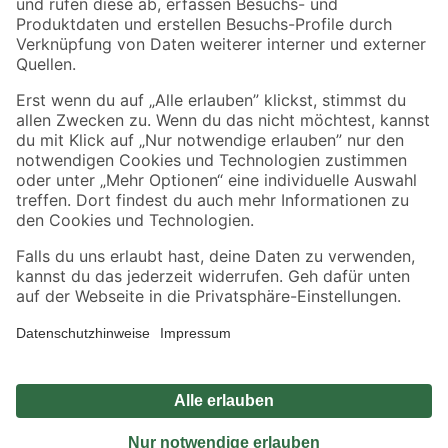
Sicher einkaufen
Jetzt die toom-App herunterladen
Alle Preisangaben in EUR inkl. gesetzl. MwSt.. Die dargestellten Angebote sind unter
Umständen nicht in allen Märkten verfügbar. Die angegebenen Verfügbarkeiten beziehen
sich auf den unter "Mein Markt" ausgewählten toom Baumarkt. Alle Angebote und
Produkte nur solange der Vorrat reicht.
*Paketversand ab 59 € versandkostenfrei, gilt nicht für Artikel mit Speditionsversand, hier
fallen zusätzliche Versandkosten an.
Datenschutz
Privatsphäre
Impressum
AGB
Nutzungsbedingungen
Widerrufsrecht
Vertrag widerrufen
Barrierefreiheit