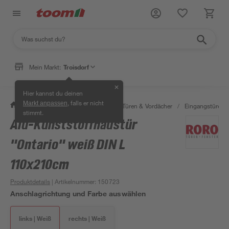
Mein Markt:
Troisdorf
✕
Hier kannst du deinen
, falls er nicht
Markt anpassen
/
Bauen & Renovieren
/
Fenster, Türen & Vordächer
/
Eingangstüren
stimmt.
Alu-Kunststoffhaustür
"Ontario" weiß DIN L
110x210cm
Produktdetails
| Artikelnummer
:
150723
Anschlagrichtung und Farbe auswählen
links | Weiß
rechts | Weiß