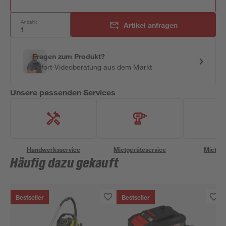
Anzahl:
Artikel anfragen
Fragen zum Produkt?
Sofort-Videoberatung aus dem Markt
Unsere passenden Services
Handwerksservice
Mietgeräteservice
Miettra
Häufig dazu gekauft
Bestseller
Bestseller