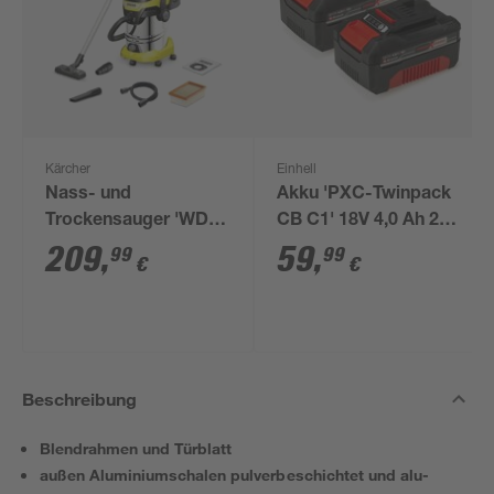
Kärcher
Einhell
Nass- und
Akku 'PXC-Twinpack
Trockensauger 'WD 6
CB C1' 18V 4,0 Ah 2
P S V-30/6/22/T'
Stück
209
,
59
,
99
99
€
€
Beschreibung
Blendrahmen und Türblatt
außen Aluminiumschalen pulverbeschichtet und alu-