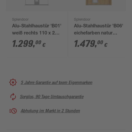
Splendoor
Splendoor
Alu-Stahlhaustür 'B01'
Alu-Stahlhaustür 'B06'
weiß rechts 110 x 210
eichefarben natur
cm
links 100 x 210 cm
1.299
,
1.479
,
00
00
€
€
5 Jahre Garantie auf toom Eigenmarken
Sorglos, 90 Tage Umtauschgarantie
Abholung im Markt in 2 Stunden