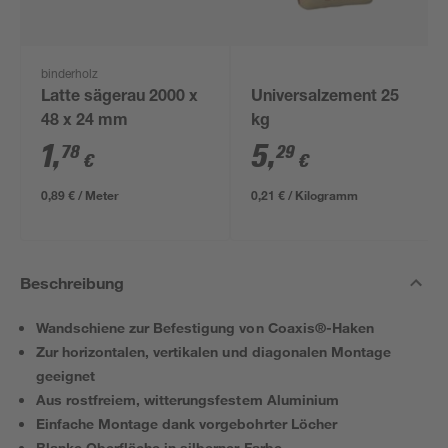
binderholz
Latte sägerau 2000 x
Universalzement 25
48 x 24 mm
kg
1
,
5
,
78
29
€
€
0,89 € / Meter
0,21 € / Kilogramm
Beschreibung
Wandschiene zur Befestigung von Coaxis®-Haken
Zur horizontalen, vertikalen und diagonalen Montage
geeignet
Aus rostfreiem, witterungsfestem Aluminium
Einfache Montage dank vorgebohrter Löcher
Blanke Oberfläche in silberner Farbe