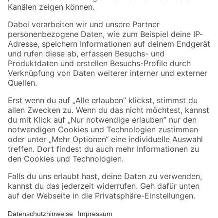
Folge uns
Zahlungsarten
Versandarten
Sicher einkaufen
Jetzt die toom-App herunterladen
Alle Preisangaben in EUR inkl. gesetzl. MwSt.. Die dargestellten Angebote sind unter
Umständen nicht in allen Märkten verfügbar. Die angegebenen Verfügbarkeiten beziehen
sich auf den unter "Mein Markt" ausgewählten toom Baumarkt. Alle Angebote und
Produkte nur solange der Vorrat reicht.