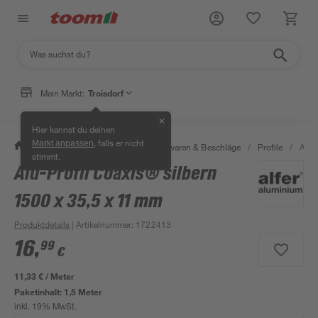
Mein Markt:
Troisdorf
✕
Hier kannst du deinen
, falls er nicht
Markt anpassen
/
Werkstatt & Maschinen
/
Eisenwaren & Beschläge
/
Profile
/
Alu-
stimmt.
Alu-Profil Coaxis® silbern
1500 x 35,5 x 11 mm
Produktdetails
| Artikelnummer
:
1722413
16
,
99
€
11,33 € / Meter
Paketinhalt:
1,5 Meter
inkl. 19% MwSt.