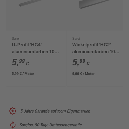
Sarei
Sarei
U-Profil 'HG4'
Winkelprofil 'HG2'
aluminiumfarben 100
aluminiumfarben 100
x 3 cm
x 7 x 0,06 cm
5
,
5
,
99
99
€
€
5,99 € / Meter
5,99 € / Meter
5 Jahre Garantie auf toom Eigenmarken
Sorglos, 90 Tage Umtauschgarantie