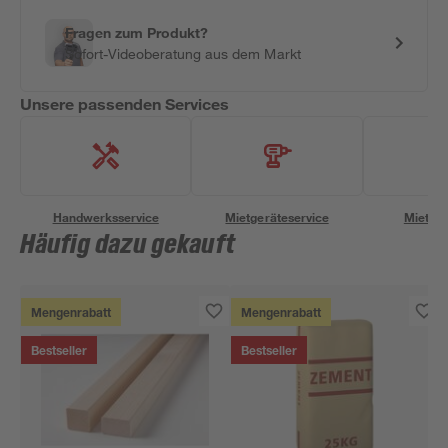
Fragen zum Produkt?
Sofort-Videoberatung aus dem Markt
Unsere passenden Services
Handwerksservice
Mietgeräteservice
Miettra
Häufig dazu gekauft
Mengenrabatt
Mengenrabatt
Bestseller
Bestseller