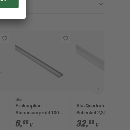
alfer
E-clampline
Alu-Quadratrohr mit
Aluminiumprofil 100
Schenkel 2,35 x 250
cm
cm
6
,
32
,
99
99
€
€