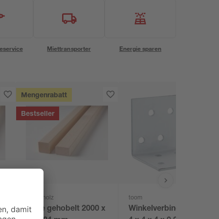
eservice
Miettransporter
Energie sparen
Mengenrabatt
Bestseller
binderholz
toom
Latte gehobelt 2000 x
Winkelverbinder weiß