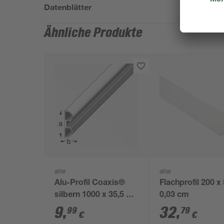
Datenblätter
Ähnliche Produkte
alfer
alfer
Alu-Profil Coaxis®
Flachprofil 200 x 
silbern 1000 x 35,5 x
0,03 cm
11 mm
9
,
32
,
99
79
€
€