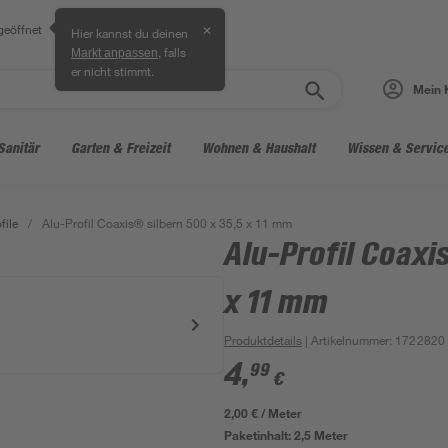
geöffnet
✕
Hier kannst du deinen
, falls
Markt anpassen
er nicht stimmt.
Mein 
Sanitär
Garten & Freizeit
Wohnen & Haushalt
Wissen & Servic
file
/
Alu-Profil Coaxis® silbern 500 x 35,5 x 11 mm
Alu-Profil Coaxi
x 11 mm
Produktdetails
| Artikelnummer
:
1722820
4
,
99
€
2,00 € / Meter
Paketinhalt:
2,5 Meter