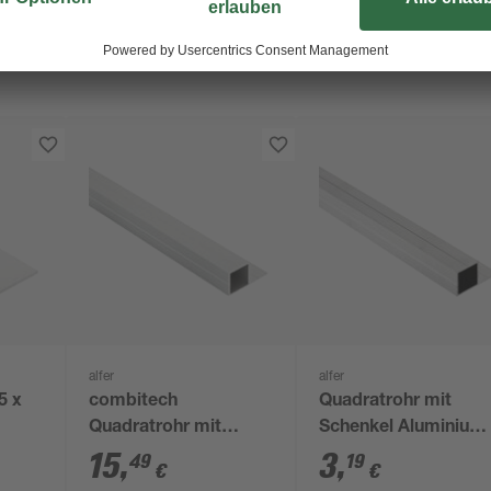
alfer
alfer
5 x
combitech
Quadratrohr mit
Quadratrohr mit
Schenkel Aluminium
Schenkel
7,5 x 14 x 1000 mm
15
,
3
,
49
19
€
€