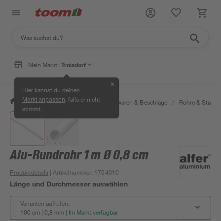
Mein Markt:
Troisdorf
✕
Hier kannst du deinen
, falls er nicht
Markt anpassen
/
Werkstatt & Maschinen
/
Eisenwaren & Beschläge
/
Rohre & Stange
stimmt.
Alu-Rundrohr 1 m Ø 0,8 cm
Produktdetails
| Artikelnummer
:
1704010
Länge und Durchmesser auswählen
Varianten aufrufen:
100 cm | 0,8 mm
|
Im Markt verfügbar