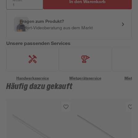
Anzahl:
In den Warenkorb
Fragen zum Produkt?
Sofort-Videoberatung aus dem Markt
Unsere passenden Services
Handwerksservice
Mietgeräteservice
Miettra
Häufig dazu gekauft