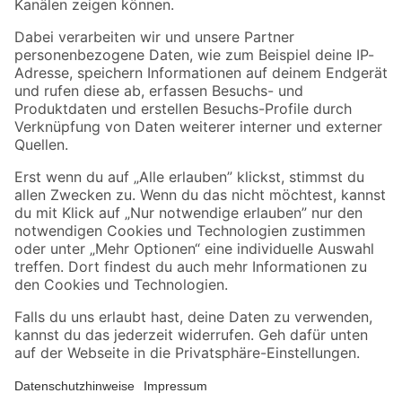
Folge uns
Zahlungsarten
Versandarten
Sicher einkaufen
Jetzt die toom-App herunterladen
Alle Preisangaben in EUR inkl. gesetzl. MwSt.. Die dargestellten Angebote sind unter
Umständen nicht in allen Märkten verfügbar. Die angegebenen Verfügbarkeiten beziehen
sich auf den unter "Mein Markt" ausgewählten toom Baumarkt. Alle Angebote und
Produkte nur solange der Vorrat reicht.
*Paketversand ab 59 € versandkostenfrei, gilt nicht für Artikel mit Speditionsversand, hier