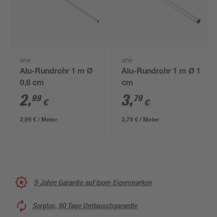
alfer
alfer
Alu-Rundrohr 1 m Ø
Alu-Rundrohr 1 m Ø 1
0,6 cm
cm
2
,
3
,
99
79
€
€
2,99 € / Meter
3,79 € / Meter
5 Jahre Garantie auf toom Eigenmarken
Sorglos, 90 Tage Umtauschgarantie