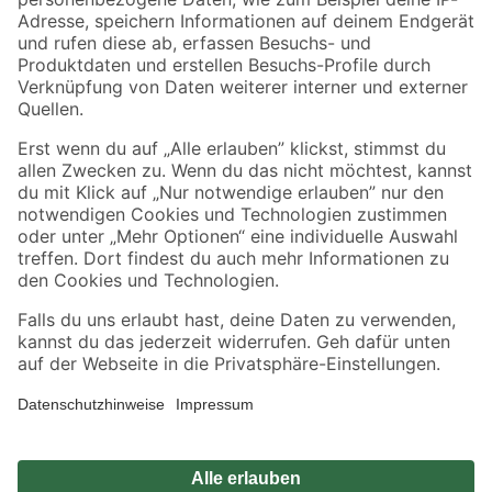
Zahlungsarten
Versandarten
Sicher einkaufen
Jetzt die toom-App herunterladen
Alle Preisangaben in EUR inkl. gesetzl. MwSt.. Die dargestellten Angebote sind unter
Umständen nicht in allen Märkten verfügbar. Die angegebenen Verfügbarkeiten beziehen
sich auf den unter "Mein Markt" ausgewählten toom Baumarkt. Alle Angebote und
Produkte nur solange der Vorrat reicht.
*Paketversand ab 59 € versandkostenfrei, gilt nicht für Artikel mit Speditionsversand, hier
fallen zusätzliche Versandkosten an.
Datenschutz
Privatsphäre
Impressum
AGB