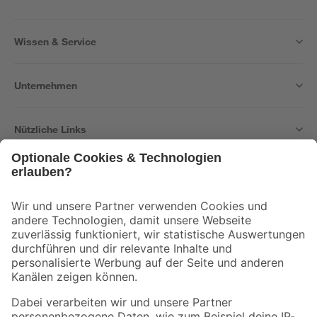
Wissen & Service
Unternehmen
Nützliche Links
Bleib auf dem Laufenden mit unserem Newsletter
Der toom Newsletter: Keine Angebote und Aktionen mehr verpassen!
Zur Newsletter Anmeldung
Folge uns