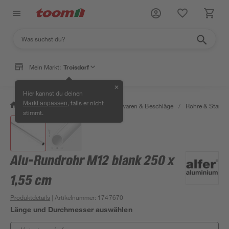
Mein Markt:
Troisdorf
✕
Hier kannst du deinen
, falls er nicht
Markt anpassen
/
Werkstatt & Maschinen
/
Eisenwaren & Beschläge
/
Rohre & Stange
stimmt.
Alu-Rundrohr M12 blank 250 x
1,55 cm
Produktdetails
| Artikelnummer
:
1747670
Länge und Durchmesser auswählen