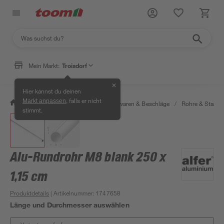
Mein Markt:
Troisdorf
✕
Hier kannst du deinen
, falls er nicht
Markt anpassen
/
Werkstatt & Maschinen
/
Eisenwaren & Beschläge
/
Rohre & Stange
stimmt.
Alu-Rundrohr M8 blank 250 x
1,15 cm
Produktdetails
| Artikelnummer
:
1747658
Länge und Durchmesser auswählen