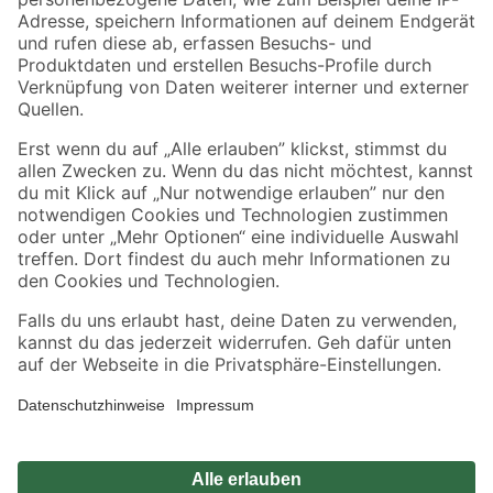
Zahlungsarten
Versandarten
Sicher einkaufen
Jetzt die toom-App herunterladen
Alle Preisangaben in EUR inkl. gesetzl. MwSt.. Die dargestellten Angebote sind unter
Umständen nicht in allen Märkten verfügbar. Die angegebenen Verfügbarkeiten beziehen
sich auf den unter "Mein Markt" ausgewählten toom Baumarkt. Alle Angebote und
Produkte nur solange der Vorrat reicht.
*Paketversand ab 59 € versandkostenfrei, gilt nicht für Artikel mit Speditionsversand, hier
fallen zusätzliche Versandkosten an.
Datenschutz
Privatsphäre
Impressum
AGB