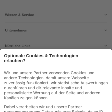
Wissen & Service
Unternehmen
Nützliche Links
Bleib auf dem Laufenden mit unserem Newsletter
Der toom Newsletter: Keine Angebote und Aktionen mehr verpassen!
Zur Newsletter Anmeldung
Folge uns