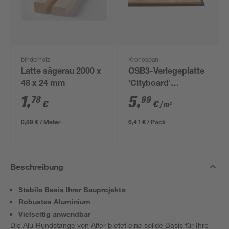
binderholz
Kronospan
Latte sägerau 2000 x
OSB3-Verlegeplatte
48 x 24 mm
'Cityboard'
ungeschliffen 1690 x
1
,
5
,
78
99
€
€
/ m²
634 x 12 mm
0,89 € / Meter
6,41 € / Pack
Beschreibung
Stabile Basis Ihrer Bauprojekte
Robustes Aluminium
Vielseitig anwendbar
Die Alu-Rundstange von Alfer bietet eine solide Basis für Ihre