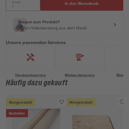
Anzahl:
In den Warenkorb
Fragen zum Produkt?
Sofort-Videoberatung aus dem Markt
Unsere passenden Services
Handwerksservice
Mietgeräteservice
Miettra
Häufig dazu gekauft
Mengenrabatt
Mengenrabatt
Bestseller