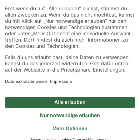
Sicher einkaufen
Jetzt die toom-App herunterladen
Alle Preisangaben in EUR inkl. gesetzl. MwSt.. Die dargestellten Angebote sind unter
Umständen nicht in allen Märkten verfügbar. Die angegebenen Verfügbarkeiten beziehen
sich auf den unter "Mein Markt" ausgewählten toom Baumarkt. Alle Angebote und
Produkte nur solange der Vorrat reicht.
*Paketversand ab 59 € versandkostenfrei, gilt nicht für Artikel mit Speditionsversand, hier
fallen zusätzliche Versandkosten an.
Datenschutz
Privatsphäre
Impressum
AGB
Nutzungsbedingungen
Widerrufsrecht
Vertrag widerrufen
Barrierefreiheit
© 2026 toom Baumarkt GmbH