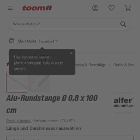
Mein Markt:
Troisdorf
✕
Hier kannst du deinen
, falls er nicht
Markt anpassen
/
Werkstatt & Maschinen
/
Eisenwaren & Beschläge
/
Rohre & Stange
stimmt.
Alu-Rundstange Ø 0,8 x 100
cm
Produktdetails
| Artikelnummer
:
1704571
Länge und Durchmesser auswählen