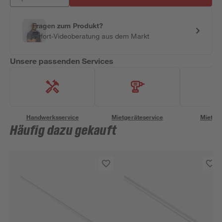
Fragen zum Produkt?
Sofort-Videoberatung aus dem Markt
Unsere passenden Services
Handwerksservice
Mietgeräteservice
Miettra
Häufig dazu gekauft