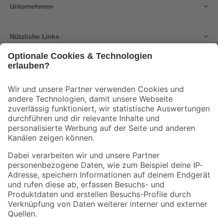
Unternehmen
Nützliche Links
Bleib auf dem Laufenden mit unserem Newsletter
Der toom Newsletter: Keine Angebote und Aktionen mehr verpassen!
Zur Newsletter Anmeldung
Folge uns
Zahlungsarten
Versandarten