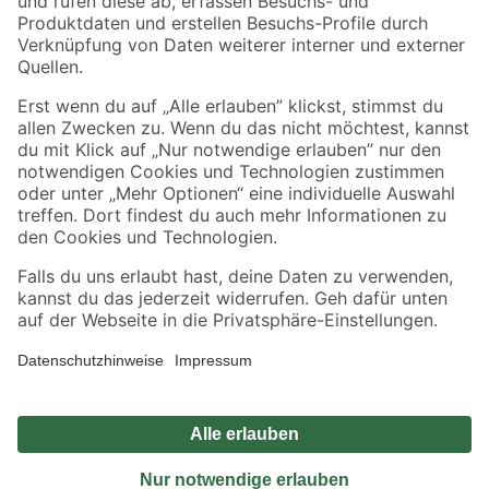
Sicher einkaufen
Jetzt die toom-App herunterladen
Alle Preisangaben in EUR inkl. gesetzl. MwSt.. Die dargestellten Angebote sind unter
Umständen nicht in allen Märkten verfügbar. Die angegebenen Verfügbarkeiten beziehen
sich auf den unter "Mein Markt" ausgewählten toom Baumarkt. Alle Angebote und
Produkte nur solange der Vorrat reicht.
*Paketversand ab 59 € versandkostenfrei, gilt nicht für Artikel mit Speditionsversand, hier
fallen zusätzliche Versandkosten an.
Datenschutz
Privatsphäre
Impressum
AGB
Nutzungsbedingungen
Widerrufsrecht
Vertrag widerrufen
Barrierefreiheit