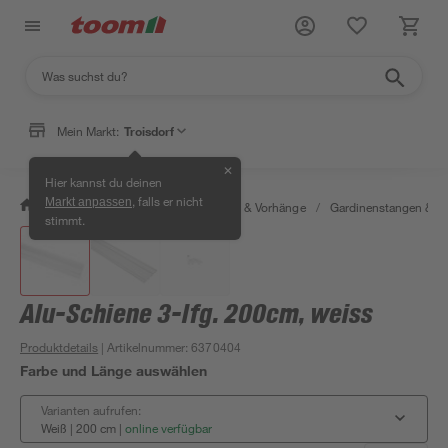
Mein Markt:
Troisdorf
✕
Hier kannst du deinen
, falls er nicht
Markt anpassen
/
Wohnen & Haushalt
/
Gardinen & Vorhänge
/
Gardinenstangen & G
stimmt.
Alu-Schiene 3-lfg. 200cm, weiss
Produktdetails
| Artikelnummer
:
6370404
Farbe und Länge auswählen
Varianten aufrufen:
Weiß | 200 cm
|
online verfügbar