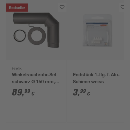
Bestseller
Firefix
Winkelrauchrohr-Set
Endstück 1-lfg. f. Alu-
schwarz Ø 150 mm,
Schiene weiss
3-teilig
89
,
3
,
99
99
€
€