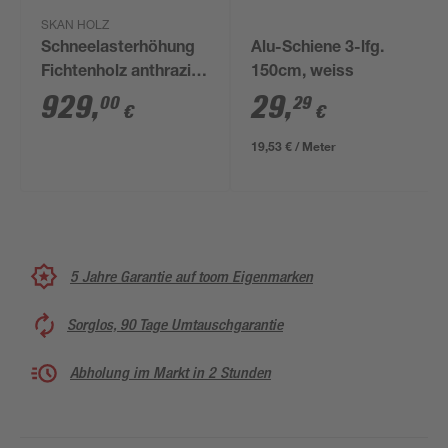
SKAN HOLZ
Schneelasterhöhung
Alu-Schiene 3-lfg.
Fichtenholz anthrazit
150cm, weiss
557 x 555 cm
929
,
29
,
00
29
€
€
19,53 € / Meter
5 Jahre Garantie auf toom Eigenmarken
Sorglos, 90 Tage Umtauschgarantie
Abholung im Markt in 2 Stunden