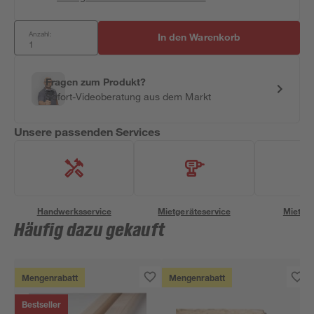
Anzahl:
In den Warenkorb
Fragen zum Produkt?
Sofort-Videoberatung aus dem Markt
Unsere passenden Services
Handwerksservice
Mietgeräteservice
Miettra
Häufig dazu gekauft
Mengenrabatt
Mengenrabatt
Bestseller