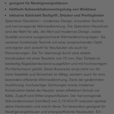
geeignet für Niedrigenergiehäuser
fünffach-Schwenkhakenverriegelung von Winkhaus
inklusive Edelstahl Stoßgriff, Drücker und Profilzylinder
Splendoor Haustüren – modernes Design, innovative Technik
und hervorragende Wärmedämmung. Die Splendoor Haustüren
sind die Wahl für alle, die Wert auf modernes Design, solide
Qualität und eine ausgezeichnete Wärmedämmung legen. Sie
vereinen funktionale Technik mit einer ansprechenden Optik
und eignen sich sowohl für Neubauten als auch für
Renovierungen. Die Tür überzeugt durch eine stabile
Konstruktion mit einer Bautiefe von 70 mm. Das Türblatt ist
beidseitig flügelüberdeckend ausgeführt und mit hochwertigem
PU-Hartschaum gefüllt. Diese Bauweise sorgt nicht nur für
hohe Stabilität und Sicherheit im Alltag, sondern auch für eine
besonders effiziente Wärmedämmung. Dank der gedämmten
Ausführung, hochwertiger Dichtungen sowie moderner
Konstruktion bietet die Haustür einen effektiven Schutz vor
Kälte, Zugluft und Witterungseinflüssen. Der hervorragende
Wärmedämmwert (Ud-Wert) von 0,79 W/m²K reduziert spürbar
deine Heizkosten und macht diese Tür besonders geeignet für
Niedrigenergiehäuser und energieeffiziente Neubauten. Ein