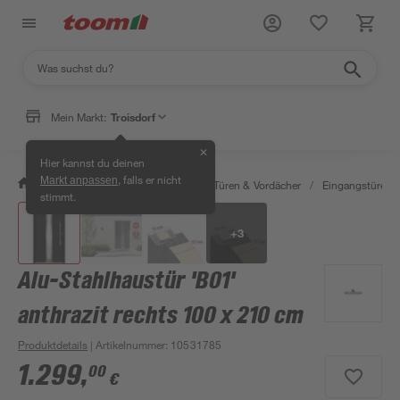
Mein Markt:
Troisdorf
✕
Hier kannst du deinen
, falls er nicht
Markt anpassen
/
Bauen & Renovieren
/
Fenster, Türen & Vordächer
/
Eingangstüren
stimmt.
+
3
Alu-Stahlhaustür 'B01'
anthrazit rechts 100 x 210 cm
Produktdetails
| Artikelnummer
:
10531785
1.299
,
00
€