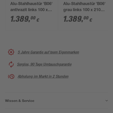
Alu-Stahlhaustür 'B06'
Alu-Stahlhaustür 'B06'
anthrazit links 100 x
grau links 100 x 210
210 cm
cm
1.389
,
1.389
,
00
00
€
€
5 Jahre Garantie auf toom Eigenmarken
Sorglos, 90 Tage Umtauschgarantie
Abholung im Markt in 2 Stunden
Wissen & Service