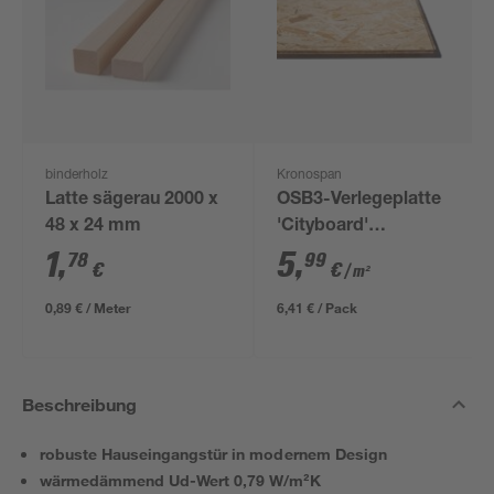
binderholz
Kronospan
Latte sägerau 2000 x
OSB3-Verlegeplatte
48 x 24 mm
'Cityboard'
ungeschliffen 1690 x
1
,
5
,
78
99
€
€
/ m²
634 x 12 mm
0,89 € / Meter
6,41 € / Pack
Beschreibung
robuste Hauseingangstür in modernem Design
wärmedämmend Ud-Wert 0,79 W/m²K