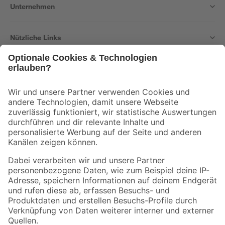
Unternehmen
Nützliche Links
Bleib auf dem Laufenden mit unserem Newsletter
Der toom Newsletter: Keine Angebote und Aktionen mehr verpassen!
Zur Newsletter Anmeldung
Folge uns
Zahlungsarten
Versandarten