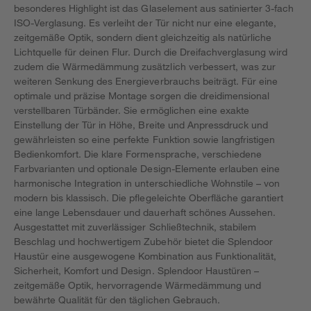
besonderes Highlight ist das Glaselement aus satinierter 3-fach
ISO-Verglasung. Es verleiht der Tür nicht nur eine elegante,
zeitgemäße Optik, sondern dient gleichzeitig als natürliche
Lichtquelle für deinen Flur. Durch die Dreifachverglasung wird
zudem die Wärmedämmung zusätzlich verbessert, was zur
weiteren Senkung des Energieverbrauchs beiträgt. Für eine
optimale und präzise Montage sorgen die dreidimensional
verstellbaren Türbänder. Sie ermöglichen eine exakte
Einstellung der Tür in Höhe, Breite und Anpressdruck und
gewährleisten so eine perfekte Funktion sowie langfristigen
Bedienkomfort. Die klare Formensprache, verschiedene
Farbvarianten und optionale Design-Elemente erlauben eine
harmonische Integration in unterschiedliche Wohnstile – von
modern bis klassisch. Die pflegeleichte Oberfläche garantiert
eine lange Lebensdauer und dauerhaft schönes Aussehen.
Ausgestattet mit zuverlässiger Schließtechnik, stabilem
Beschlag und hochwertigem Zubehör bietet die Splendoor
Haustür eine ausgewogene Kombination aus Funktionalität,
Sicherheit, Komfort und Design. Splendoor Haustüren –
zeitgemäße Optik, hervorragende Wärmedämmung und
bewährte Qualität für den täglichen Gebrauch.