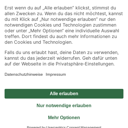
Sicher einkaufen
Jetzt die toom-App herunterladen
Alle Preisangaben in EUR inkl. gesetzl. MwSt.. Die dargestellten Angebote sind unter
Umständen nicht in allen Märkten verfügbar. Die angegebenen Verfügbarkeiten beziehen
sich auf den unter "Mein Markt" ausgewählten toom Baumarkt. Alle Angebote und
Produkte nur solange der Vorrat reicht.
*Paketversand ab 59 € versandkostenfrei, gilt nicht für Artikel mit Speditionsversand, hier
fallen zusätzliche Versandkosten an.
Datenschutz
Privatsphäre
Impressum
AGB
Nutzungsbedingungen
Widerrufsrecht
Vertrag widerrufen
Barrierefreiheit
© 2026 toom Baumarkt GmbH