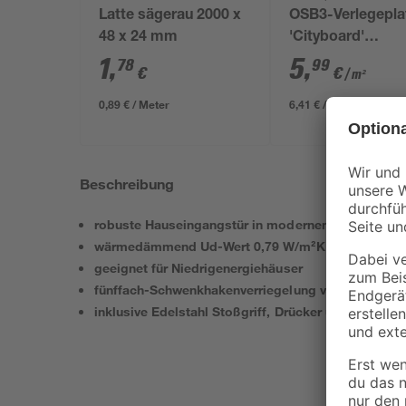
Latte sägerau 2000 x
OSB3-Verlegepla
48 x 24 mm
'Cityboard'
ungeschliffen 16
1
,
5
,
78
99
€
€
/ m²
634 x 12 mm
0,89 € / Meter
6,41 € / Pack
Beschreibung
robuste Hauseingangstür in modernem Design
wärmedämmend Ud-Wert 0,79 W/m²K
geeignet für Niedrigenergiehäuser
fünffach-Schwenkhakenverriegelung von Winkhaus
inklusive Edelstahl Stoßgriff, Drücker und Profilzyl