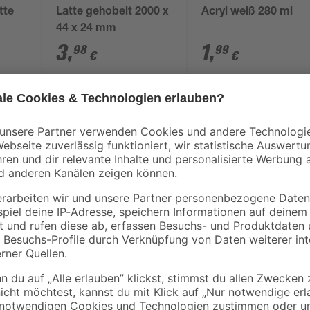
tte
Latte gehobelt 2000 x
Acryl weiß 280 ml
44 x 24 mm
90 x
3
,
1
,
98
99
€
€
1,99 € / Meter
7,11 € / Liter
Splendoor Haustüren – modernes D
Wärmedämmung. Die Splendoor Haus
Design, solide Qualität und eine
funktionale Technik mit einer ans
als auch für Renovierungen. Die Tü
inder
Bautiefe von 70 mm. Das Türblatt i
hochwertigem PU-Hartschaum gefüll
und Sicherheit im Alltag, sonder
Dank der gedämmten Ausführung, 
bietet die Haustür einen effektive