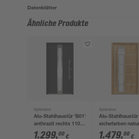
Datenblätter
Ähnliche Produkte
Splendoor
Splendoor
Alu-Stahlhaustür 'B01'
Alu-Stahlhaustür
anthrazit rechts 110 x
eichefarben natu
210 cm
links 100 x 210 
1.299
,
1.479
,
00
00
€
€