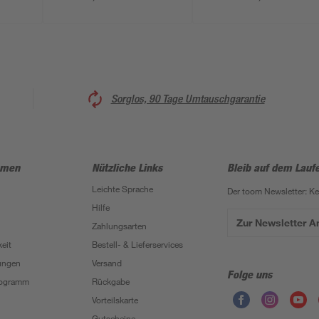
Sorglos, 90 Tage Umtauschgarantie
hmen
Nützliche Links
Bleib auf dem Lauf
Leichte Sprache
Der toom Newsletter: K
Hilfe
Zur Newsletter 
Zahlungsarten
eit
Bestell- & Lieferservices
ungen
Versand
Folge uns
Programm
Rückgabe
Vorteilskarte
Gutscheine