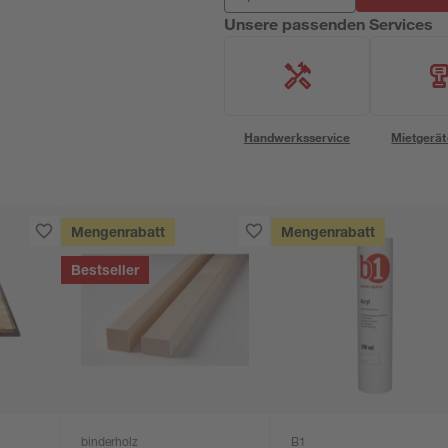
Unsere passenden Services
Handwerksservice
Mietgerät
Mengenrabatt
Mengenrabatt
Bestseller
binderholz
B1