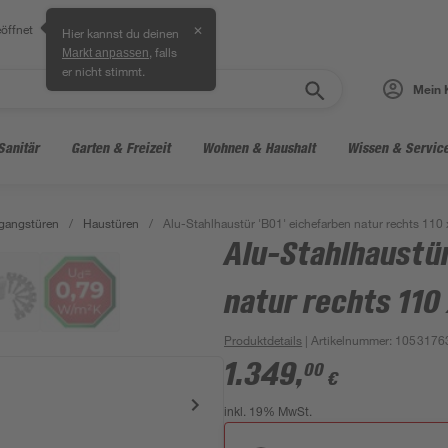
öffnet
✕
Hier kannst du deinen
, falls
Markt anpassen
er nicht stimmt.
Mein 
Sanitär
Garten & Freizeit
Wohnen & Haushalt
Wissen & Servic
gangstüren
/
Haustüren
/
Alu-Stahlhaustür 'B01' eichefarben natur rechts 110
Alu-Stahlhaustür
natur rechts 110
Produktdetails
| Artikelnummer
:
1053176
1.349
,
00
€
inkl. 19% MwSt.