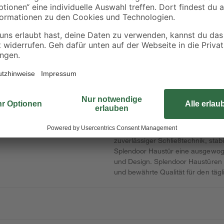
hervorragende Wärmedämmwert (Ud
Heizkosten und macht diese Tür b
energieeffiziente Neubauten. Ein b
3-fach ISO-Verglasung. Es verleiht
sondern dient gleichzeitig als natü
Dreifachverglasung wird zudem d
weiteren Senkung des Energieverb
sorgen die dreidimensional verste
Einstellung der Tür in Höhe, Brei
Funktion sowie langfristigen Bedi
Farbvarianten und optionale Desig
unterschiedliche Wohnstile – von m
garantiert eine lange Lebensdaue
zuverlässiger Schließtechnik, sta
Splendoor Haustür eine ausgewoge
und Design. Splendoor Haustüre
und bewährte Qualität für den täg