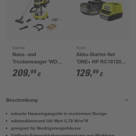
Kärcher
Ryobi
Nass- und
Akku-Starter-Set
Trockensauger 'WD 6
'ONE+ HP RC18120-
P S V-30/6/22/T'
150X' 18 V 5,0 Ah mit
209
,
129
,
99
99
€
€
Akku und Ladegerät
Beschreibung
robuste Hauseingangstür in modernem Design
wärmedämmend Ud-Wert 0,79 W/m²K
geeignet für Niedrigenergiehäuser
fünffach-Schwenkhakenverriegelung von Winkhaus