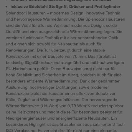
inklusive Edelstahl Stoßgriff, Drücker und Profilzylinder
Splendoor Haustüren – modernes Design, innovative Technik
und hervorragende Wärmedämmung. Die Splendoor Haustüren
sind die Wahl für alle, die Wert auf modernes Design, solide
Qualität und eine ausgezeichnete Wärmedämmung legen. Sie
vereinen funktionale Technik mit einer ansprechenden Optik
und eignen sich sowohl für Neubauten als auch für
Renovierungen. Die Tür überzeugt durch eine stabile
Konstruktion mit einer Bautiefe von 70 mm. Das Türblatt ist
beidseitig flügelüberdeckend ausgeführt und mit hochwertigem
PU-Hartschaum gefüllt. Diese Bauweise sorgt nicht nur für
hohe Stabilität und Sicherheit im Alltag, sondern auch für eine
besonders effiziente Wärmedämmung. Dank der gedämmten
Ausführung, hochwertiger Dichtungen sowie moderner
Konstruktion bietet die Haustür einen effektiven Schutz vor
Kälte, Zugluft und Witterungseinflüssen. Der hervorragende
Wärmedämmwert (Ud-Wert) von 0,79 W/m²K reduziert spürbar
deine Heizkosten und macht diese Tür besonders geeignet für
Niedrigenergiehäuser und energieeffiziente Neubauten. Ein
besonderes Highlight ist das Glaselement aus satinierter 3-fach
ISO-Verglasung. Es verleiht der Tür nicht nur eine elegante,