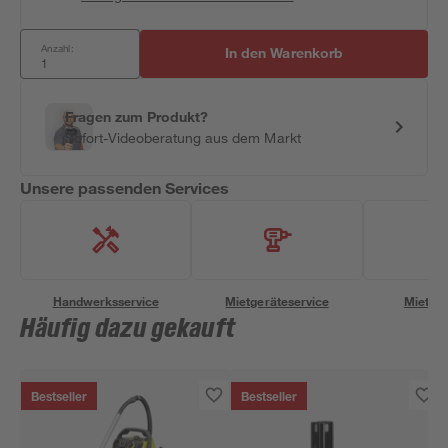
Anzahl:
In den Warenkorb
Fragen zum Produkt?
Sofort-Videoberatung aus dem Markt
Unsere passenden Services
Handwerksservice
Mietgeräteservice
Miettra
Häufig dazu gekauft
Bestseller
Bestseller