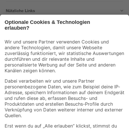
Nützliche Links
Bleib auf dem Laufenden mit unserem Newsletter
Der toom Newsletter: Keine Angebote und Aktionen mehr verpassen!
Zur Newsletter Anmeldung
Folge uns
Zahlungsarten
Versandarten
Sicher einkaufen