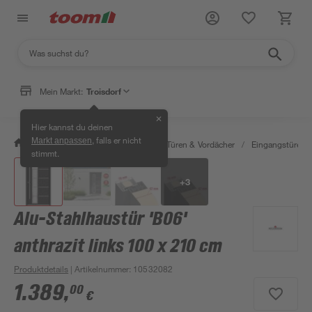
Mein Markt:
Troisdorf
✕
Hier kannst du deinen
, falls er nicht
Markt anpassen
/
Bauen & Renovieren
/
Fenster, Türen & Vordächer
/
Eingangstüren
stimmt.
+
3
Alu-Stahlhaustür 'B06'
anthrazit links 100 x 210 cm
Produktdetails
| Artikelnummer
:
10532082
1.389
,
00
€