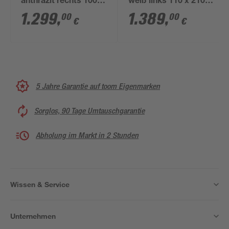
anthrazit rechts 100 x
weiß links 110 x 210
210 cm
cm
1.299
,
1.389
,
00
00
€
€
5 Jahre Garantie auf toom Eigenmarken
Sorglos, 90 Tage Umtauschgarantie
Abholung im Markt in 2 Stunden
Wissen & Service
Unternehmen