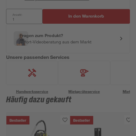
Anzahl:
In den Warenkorb
Fragen zum Produkt?
Sofort-Videoberatung aus dem Markt
Unsere passenden Services
Handwerksservice
Mietgeräteservice
Miettra
Häufig dazu gekauft
Bestseller
Bestseller