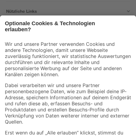
Nützliche Links
Bleib auf dem Laufenden mit unserem Newsletter
Der toom Newsletter: Keine Angebote und Aktionen mehr verpassen!
Zur Newsletter Anmeldung
Folge uns
Zahlungsarten
Versandarten
Sicher einkaufen