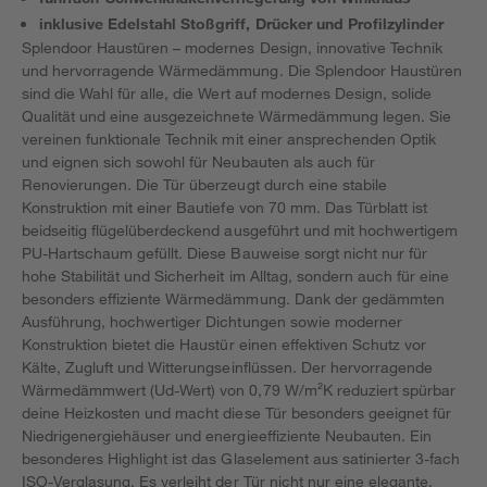
inklusive Edelstahl Stoßgriff, Drücker und Profilzylinder
Splendoor Haustüren – modernes Design, innovative Technik
und hervorragende Wärmedämmung. Die Splendoor Haustüren
sind die Wahl für alle, die Wert auf modernes Design, solide
Qualität und eine ausgezeichnete Wärmedämmung legen. Sie
vereinen funktionale Technik mit einer ansprechenden Optik
und eignen sich sowohl für Neubauten als auch für
Renovierungen. Die Tür überzeugt durch eine stabile
Konstruktion mit einer Bautiefe von 70 mm. Das Türblatt ist
beidseitig flügelüberdeckend ausgeführt und mit hochwertigem
PU-Hartschaum gefüllt. Diese Bauweise sorgt nicht nur für
hohe Stabilität und Sicherheit im Alltag, sondern auch für eine
besonders effiziente Wärmedämmung. Dank der gedämmten
Ausführung, hochwertiger Dichtungen sowie moderner
Konstruktion bietet die Haustür einen effektiven Schutz vor
Kälte, Zugluft und Witterungseinflüssen. Der hervorragende
Wärmedämmwert (Ud-Wert) von 0,79 W/m²K reduziert spürbar
deine Heizkosten und macht diese Tür besonders geeignet für
Niedrigenergiehäuser und energieeffiziente Neubauten. Ein
besonderes Highlight ist das Glaselement aus satinierter 3-fach
ISO-Verglasung. Es verleiht der Tür nicht nur eine elegante,