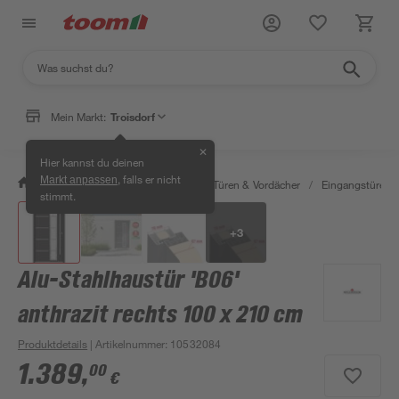
Mein Markt:
Troisdorf
✕
Hier kannst du deinen
, falls er nicht
Markt anpassen
/
Bauen & Renovieren
/
Fenster, Türen & Vordächer
/
Eingangstüren
stimmt.
+
3
Alu-Stahlhaustür 'B06'
anthrazit rechts 100 x 210 cm
Produktdetails
| Artikelnummer
:
10532084
1.389
,
00
€