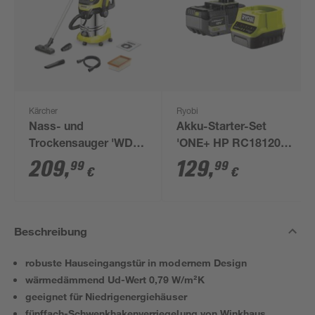
Kärcher
Ryobi
Nass- und
Akku-Starter-Set
Trockensauger 'WD 6
'ONE+ HP RC18120-
P S V-30/6/22/T'
150X' 18 V 5,0 Ah mit
209
,
129
,
99
99
€
€
Akku und Ladegerät
Beschreibung
robuste Hauseingangstür in modernem Design
wärmedämmend Ud-Wert 0,79 W/m²K
geeignet für Niedrigenergiehäuser
fünffach-Schwenkhakenverriegelung von Winkhaus