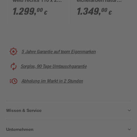
weiß rechts 110 x 210
eichefarben natur
cm
rechts 110 x 210 cm
1.299
,
1.349
,
00
00
€
€
5 Jahre Garantie auf toom Eigenmarken
Sorglos, 90 Tage Umtauschgarantie
Abholung im Markt in 2 Stunden
Wissen & Service
Unternehmen