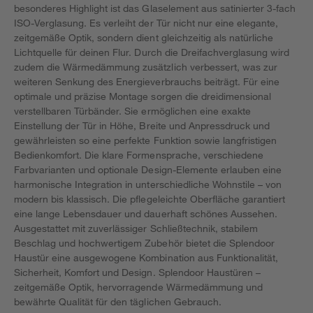
besonderes Highlight ist das Glaselement aus satinierter 3-fach
ISO-Verglasung. Es verleiht der Tür nicht nur eine elegante,
zeitgemäße Optik, sondern dient gleichzeitig als natürliche
Lichtquelle für deinen Flur. Durch die Dreifachverglasung wird
zudem die Wärmedämmung zusätzlich verbessert, was zur
weiteren Senkung des Energieverbrauchs beiträgt. Für eine
optimale und präzise Montage sorgen die dreidimensional
verstellbaren Türbänder. Sie ermöglichen eine exakte
Einstellung der Tür in Höhe, Breite und Anpressdruck und
gewährleisten so eine perfekte Funktion sowie langfristigen
Bedienkomfort. Die klare Formensprache, verschiedene
Farbvarianten und optionale Design-Elemente erlauben eine
harmonische Integration in unterschiedliche Wohnstile – von
modern bis klassisch. Die pflegeleichte Oberfläche garantiert
eine lange Lebensdauer und dauerhaft schönes Aussehen.
Ausgestattet mit zuverlässiger Schließtechnik, stabilem
Beschlag und hochwertigem Zubehör bietet die Splendoor
Haustür eine ausgewogene Kombination aus Funktionalität,
Sicherheit, Komfort und Design. Splendoor Haustüren –
zeitgemäße Optik, hervorragende Wärmedämmung und
bewährte Qualität für den täglichen Gebrauch.