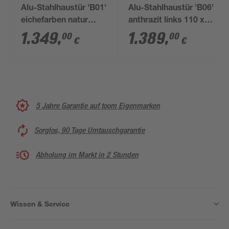
Alu-Stahlhaustür 'B01'
Alu-Stahlhaustür 'B06'
eichefarben natur
anthrazit links 110 x
rechts 110 x 210 cm
210 cm
1.349
,
1.389
,
00
00
€
€
5 Jahre Garantie auf toom Eigenmarken
Sorglos, 90 Tage Umtauschgarantie
Abholung im Markt in 2 Stunden
Wissen & Service