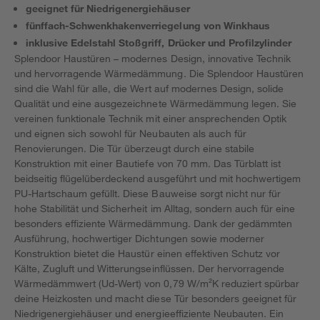
geeignet für Niedrigenergiehäuser
fünffach-Schwenkhakenverriegelung von Winkhaus
inklusive Edelstahl Stoßgriff, Drücker und Profilzylinder
Splendoor Haustüren – modernes Design, innovative Technik
und hervorragende Wärmedämmung. Die Splendoor Haustüren
sind die Wahl für alle, die Wert auf modernes Design, solide
Qualität und eine ausgezeichnete Wärmedämmung legen. Sie
vereinen funktionale Technik mit einer ansprechenden Optik
und eignen sich sowohl für Neubauten als auch für
Renovierungen. Die Tür überzeugt durch eine stabile
Konstruktion mit einer Bautiefe von 70 mm. Das Türblatt ist
beidseitig flügelüberdeckend ausgeführt und mit hochwertigem
PU-Hartschaum gefüllt. Diese Bauweise sorgt nicht nur für
hohe Stabilität und Sicherheit im Alltag, sondern auch für eine
besonders effiziente Wärmedämmung. Dank der gedämmten
Ausführung, hochwertiger Dichtungen sowie moderner
Konstruktion bietet die Haustür einen effektiven Schutz vor
Kälte, Zugluft und Witterungseinflüssen. Der hervorragende
Wärmedämmwert (Ud-Wert) von 0,79 W/m²K reduziert spürbar
deine Heizkosten und macht diese Tür besonders geeignet für
Niedrigenergiehäuser und energieeffiziente Neubauten. Ein