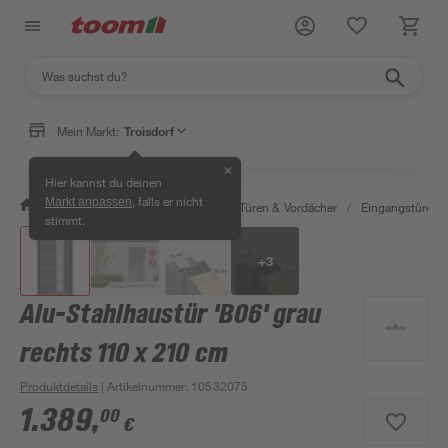
Mein Markt:
Troisdorf
✕
Hier kannst du deinen
, falls er nicht
Markt anpassen
/
Bauen & Renovieren
/
Fenster, Türen & Vordächer
/
Eingangstüren
stimmt.
+
3
Alu-Stahlhaustür 'B06' grau
rechts 110 x 210 cm
Produktdetails
| Artikelnummer
:
10532075
1.389
,
00
€