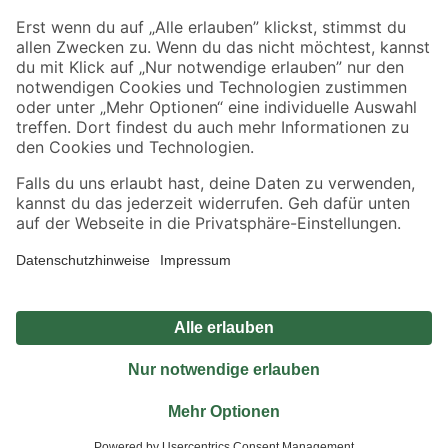
Sicher einkaufen
Jetzt die toom-App herunterladen
Alle Preisangaben in EUR inkl. gesetzl. MwSt.. Die dargestellten Angebote sind unter
Umständen nicht in allen Märkten verfügbar. Die angegebenen Verfügbarkeiten beziehen
sich auf den unter "Mein Markt" ausgewählten toom Baumarkt. Alle Angebote und
Produkte nur solange der Vorrat reicht.
*Paketversand ab 59 € versandkostenfrei, gilt nicht für Artikel mit Speditionsversand, hier
fallen zusätzliche Versandkosten an.
Datenschutz
Privatsphäre
Impressum
AGB
Nutzungsbedingungen
Widerrufsrecht
Vertrag widerrufen
Barrierefreiheit
© 2026 toom Baumarkt GmbH