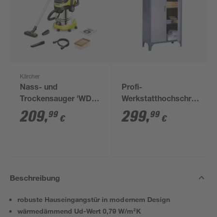
Kärcher
Nass- und
Profi-
Trockensauger 'WD 6
Werkstatthochschrank,
P S V-30/6/22/T'
3 Einlegeböden, 91 x
209
,
299
,
99
99
€
€
182 x 45 cm
Beschreibung
robuste Hauseingangstür in modernem Design
wärmedämmend Ud-Wert 0,79 W/m²K