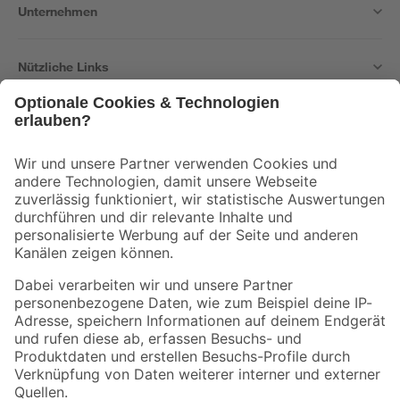
Unternehmen
Nützliche Links
Bleib auf dem Laufenden mit unserem Newsletter
Der toom Newsletter: Keine Angebote und Aktionen mehr verpassen!
Zur Newsletter Anmeldung
Folge uns
Zahlungsarten
Versandarten