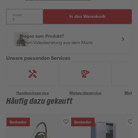
Anzahl:
In den Warenkorb
Fragen zum Produkt?
Sofort-Videoberatung aus dem Markt
Unsere passenden Services
Handwerksservice
Mietgeräteservice
Miettra
Häufig dazu gekauft
Bestseller
Bestseller