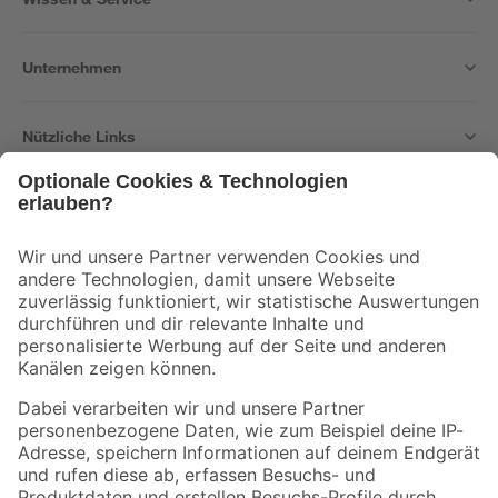
Unternehmen
Nützliche Links
Bleib auf dem Laufenden mit unserem Newsletter
Der toom Newsletter: Keine Angebote und Aktionen mehr verpassen!
Zur Newsletter Anmeldung
Folge uns
Zahlungsarten
Versandarten