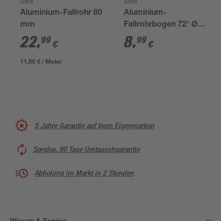
Sarei
Sarei
Aluminium-Fallrohr 80
Aluminium-
mm
Fallrohrbogen 72° Ø 8
cm
22
,
8
,
99
99
€
€
11,50 € / Meter
5 Jahre Garantie auf toom Eigenmarken
Sorglos, 90 Tage Umtauschgarantie
Abholung im Markt in 2 Stunden
Wissen & Service