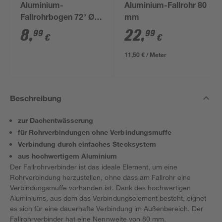
Aluminium-
Aluminium-Fallrohr 80
Fallrohrbogen 72° Ø 8
mm
cm
8
,
22
,
99
99
€
€
11,50 € / Meter
Beschreibung
zur Dachentwässerung
für Rohrverbindungen ohne Verbindungsmuffe
Verbindung durch einfaches Stecksystem
aus hochwertigem Aluminium
Der Fallrohrverbinder ist das ideale Element, um eine
Rohrverbindung herzustellen, ohne dass am Fallrohr eine
Verbindungsmuffe vorhanden ist. Dank des hochwertigen
Aluminiums, aus dem das Verbindungselement besteht, eignet
es sich für eine dauerhafte Verbindung im Außenbereich. Der
Fallrohrverbinder hat eine Nennweite von 80 mm.