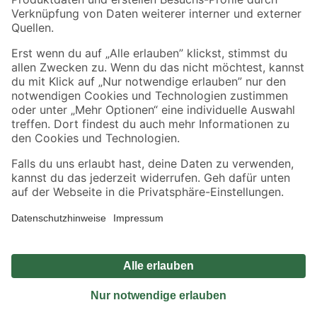
Sicher einkaufen
Jetzt die toom-App herunterladen
Alle Preisangaben in EUR inkl. gesetzl. MwSt.. Die dargestellten Angebote sind unter
Umständen nicht in allen Märkten verfügbar. Die angegebenen Verfügbarkeiten beziehen
sich auf den unter "Mein Markt" ausgewählten toom Baumarkt. Alle Angebote und
Produkte nur solange der Vorrat reicht.
*Paketversand ab 59 € versandkostenfrei, gilt nicht für Artikel mit Speditionsversand, hier
fallen zusätzliche Versandkosten an.
Datenschutz
Privatsphäre
Impressum
AGB
Nutzungsbedingungen
Widerrufsrecht
Vertrag widerrufen
Barrierefreiheit