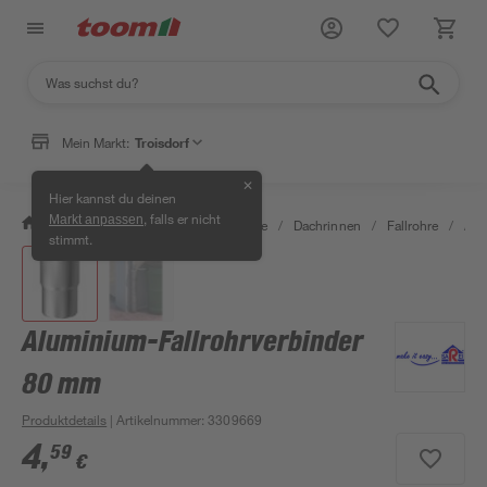
Mein Markt:
Troisdorf
✕
Hier kannst du deinen
, falls er nicht
Markt anpassen
/
Bauen & Renovieren
/
Baustoffe
/
Dachrinnen
/
Fallrohre
/
Alu
stimmt.
Aluminium-Fallrohrverbinder
80 mm
Produktdetails
| Artikelnummer
:
3309669
4
,
59
€