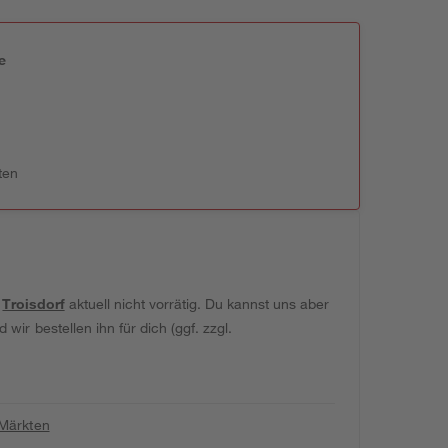
e
n
ten
t
Troisdorf
aktuell nicht vorrätig. Du kannst uns aber
wir bestellen ihn für dich (ggf. zzgl.
 Märkten