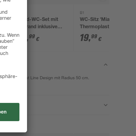
B1
B1
Stand-WC-Set mit
WC-Sitz 'Miami' weiß
Spülrand inklusive
Thermoplast
WC-Sitz und
99
,
19
,
99
99
€
€
Spülkasten weiß
anne Noa Flat Line Design mit Radius 50 cm.