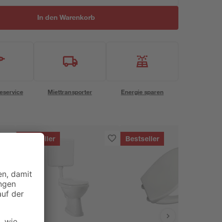
In den Warenkorb
eservice
Miettransporter
Energie sparen
Bestseller
Bestseller