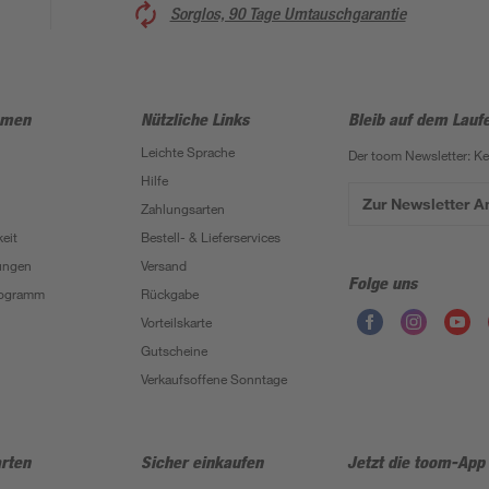
Sorglos, 90 Tage Umtauschgarantie
hmen
Nützliche Links
Bleib auf dem Lauf
Leichte Sprache
Der toom Newsletter: K
Hilfe
Zur Newsletter 
Zahlungsarten
eit
Bestell- & Lieferservices
ungen
Versand
Folge uns
Programm
Rückgabe
Vorteilskarte
Gutscheine
Verkaufsoffene Sonntage
rten
Sicher einkaufen
Jetzt die toom-App