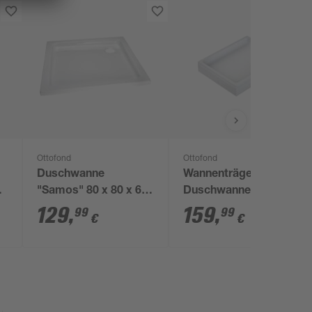
Ottofond
Ottofond
Duschwanne
Wannenträger zu
u'
"Samos" 80 x 80 x 6
Duschwanne 'Aruba'
cm
100 x 90 cm weiß
129
,
159
,
99
99
€
€