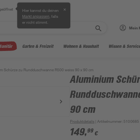
geöffnet
✕
Hier kannst du deinen
, falls
Markt anpassen
er nicht stimmt.
Mein 
Sanitär
Garten & Freizeit
Wohnen & Haushalt
Wissen & Servic
m Schürze zu Rundduschwanne R500 weiss 90 x 90 cm
Aluminium Schür
Rundduschwanne
90 cm
Produktdetails
| Artikelnummer
:
5100685
149
,
99
€