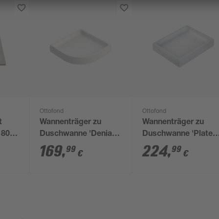
Ottofond
Ottofond
t
Wannenträger zu
Wannenträger zu
 80
Duschwanne 'Denia'
Duschwanne 'Platea
80 cm weiß
120 x 80 cm weiß
169
,
224
,
99
99
€
€