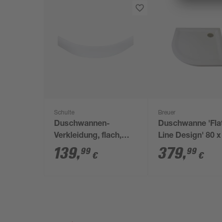
Schulte
Breuer
Duschwannen-
Duschwanne 'Fla
Verkleidung, flach,
Line Design' 80 x
rund, 80 x 80 x 18,5
cm, r 50 cm weiß
139
,
379
,
99
99
€
€
cm