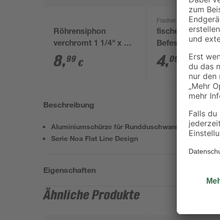
Fischer
Röhrensiphon
fischer WC-
verchromt 1 1/4" x 32
Befestigung S 8
mm
80 2 Stück
8
,
4
,
99
09
€
€
Beschreibung
Aluminiumschürze für Rundduschwanne R500
Serie Noa Flat Line Design
Eigenschaften
Ähnliche Produkte