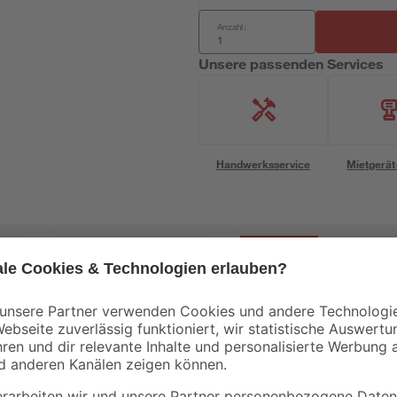
Anzahl:
Unsere passenden Services
Handwerksservice
Mietgerät
Bestseller