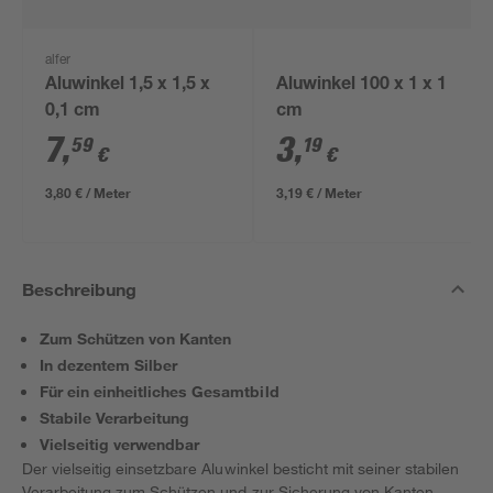
alfer
Aluwinkel 1,5 x 1,5 x
Aluwinkel 100 x 1 x 1
0,1 cm
cm
7
,
3
,
59
19
€
€
3,80 € / Meter
3,19 € / Meter
Beschreibung
Zum Schützen von Kanten
In dezentem Silber
Für ein einheitliches Gesamtbild
Stabile Verarbeitung
Vielseitig verwendbar
Der vielseitig einsetzbare Aluwinkel besticht mit seiner stabilen
Verarbeitung zum Schützen und zur Sicherung von Kanten.