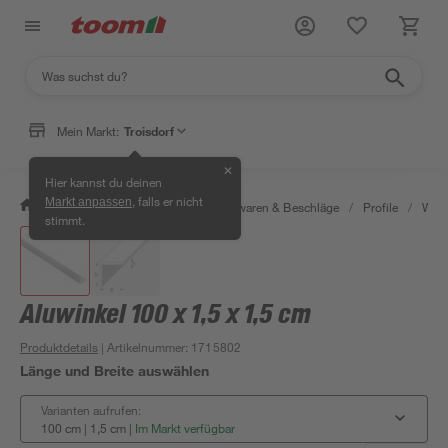
Mein Markt:
Troisdorf
✕
Hier kannst du deinen
, falls er nicht
Markt anpassen
/
Werkstatt & Maschinen
/
Eisenwaren & Beschläge
/
Profile
/
Wink
stimmt.
Aluwinkel 100 x 1,5 x 1,5 cm
Produktdetails
| Artikelnummer
:
1715802
Länge und Breite auswählen
Varianten aufrufen:
100 cm | 1,5 cm
|
Im Markt verfügbar