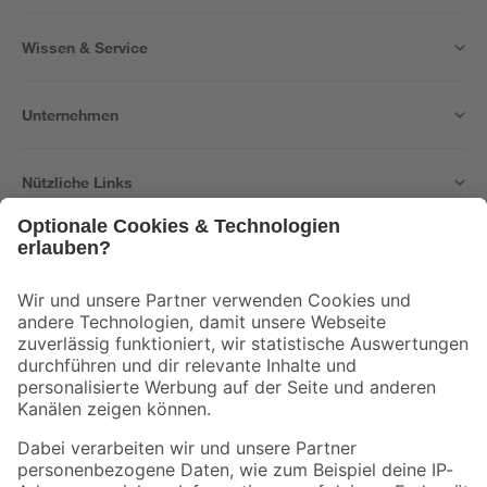
Wissen & Service
Unternehmen
Nützliche Links
Bleib auf dem Laufenden mit unserem Newsletter
Der toom Newsletter: Keine Angebote und Aktionen mehr verpassen!
Zur Newsletter Anmeldung
Folge uns