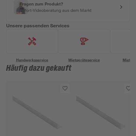
Fragen zum Produkt?
Sofort-Videoberatung aus dem Markt
Unsere passenden Services
Handwerksservice
Mietgeräteservice
Miettra
Häufig dazu gekauft