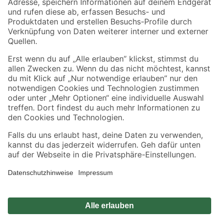
Zahlungsarten
Versandarten
Sicher einkaufen
Jetzt die toom-App herunterladen
Alle Preisangaben in EUR inkl. gesetzl. MwSt.. Die dargestellten Angebote sind unter
Umständen nicht in allen Märkten verfügbar. Die angegebenen Verfügbarkeiten beziehen
sich auf den unter "Mein Markt" ausgewählten toom Baumarkt. Alle Angebote und
Produkte nur solange der Vorrat reicht.
*Paketversand ab 59 € versandkostenfrei, gilt nicht für Artikel mit Speditionsversand, hier
fallen zusätzliche Versandkosten an.
Datenschutz
Privatsphäre
Impressum
AGB
Nutzungsbedingungen
Widerrufsrecht
Vertrag widerrufen