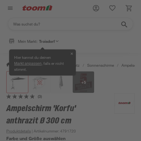
Klicke für Ansicht im Raum
Mein Markt:
Troisdorf
✕
Hier kannst du deinen
, falls er nicht
Markt anpassen
/
Garten & Freizeit
/
Sonnenschutz
/
Sonnenschirme
/
Ampelschi
stimmt.
+
5
(3)
Ampelschirm 'Korfu'
anthrazit Ø 300 cm
Produktdetails
| Artikelnummer
:
4791720
Farbe und Größe auswählen