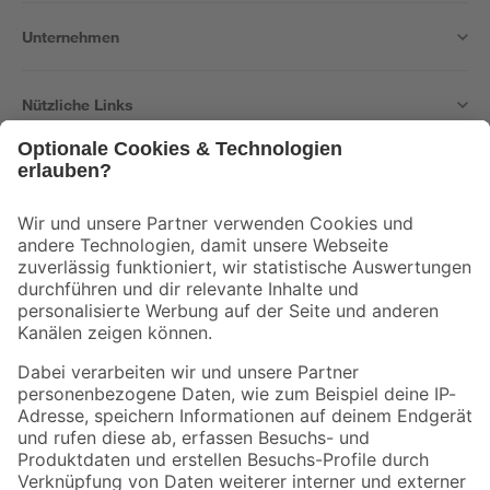
Unternehmen
Nützliche Links
Bleib auf dem Laufenden mit unserem Newsletter
Der toom Newsletter: Keine Angebote und Aktionen mehr verpassen!
Zur Newsletter Anmeldung
Folge uns
Zahlungsarten
Versandarten