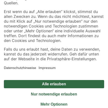
Sicher einkaufen
Jetzt die toom-App herunterladen
Alle Preisangaben in EUR inkl. gesetzl. MwSt.. Die dargestellten Angebote sind unter
Umständen nicht in allen Märkten verfügbar. Die angegebenen Verfügbarkeiten beziehen
sich auf den unter "Mein Markt" ausgewählten toom Baumarkt. Alle Angebote und
Produkte nur solange der Vorrat reicht.
*Paketversand ab 59 € versandkostenfrei, gilt nicht für Artikel mit Speditionsversand, hier
fallen zusätzliche Versandkosten an.
Datenschutz
Privatsphäre
Impressum
AGB
Nutzungsbedingungen
Widerrufsrecht
Vertrag widerrufen
Barrierefreiheit
© 2026 toom Baumarkt GmbH