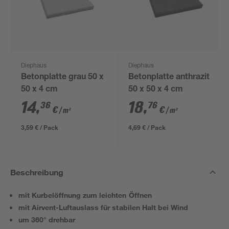
Diephaus
Diephaus
Betonplatte grau 50 x
Betonplatte anthrazit
50 x 4 cm
50 x 50 x 4 cm
14
,
18
,
36
76
€
€
/ m²
/ m²
3,59 € / Pack
4,69 € / Pack
Beschreibung
mit Kurbelöffnung zum leichten Öffnen
mit Airvent-Luftauslass für stabilen Halt bei Wind
um 360° drehbar