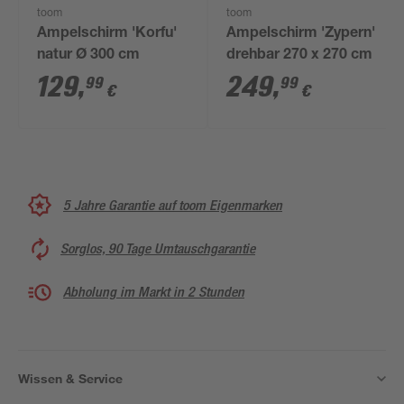
toom
toom
Ampelschirm 'Korfu'
Ampelschirm 'Zypern'
natur Ø 300 cm
drehbar 270 x 270 cm
129
,
249
,
99
99
€
€
5 Jahre Garantie auf toom Eigenmarken
Sorglos, 90 Tage Umtauschgarantie
Abholung im Markt in 2 Stunden
Wissen & Service