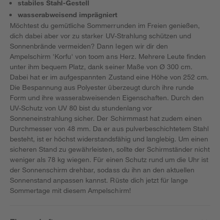
stabiles Stahl-Gestell
wasserabweisend imprägniert
Möchtest du gemütliche Sommerrunden im Freien genießen,
dich dabei aber vor zu starker UV-Strahlung schützen und
Sonnenbrände vermeiden? Dann legen wir dir den
Ampelschirm 'Korfu' von toom ans Herz. Mehrere Leute finden
unter ihm bequem Platz, dank seiner Maße von Ø 300 cm.
Dabei hat er im aufgespannten Zustand eine Höhe von 252 cm.
Die Bespannung aus Polyester überzeugt durch ihre runde
Form und ihre wasserabweisenden Eigenschaften. Durch den
UV-Schutz von UV 80 bist du stundenlang vor
Sonneneinstrahlung sicher. Der Schirmmast hat zudem einen
Durchmesser von 48 mm. Da er aus pulverbeschichtetem Stahl
besteht, ist er höchst widerstandsfähig und langlebig. Um einen
sicheren Stand zu gewährleisten, sollte der Schirmständer nicht
weniger als 78 kg wiegen. Für einen Schutz rund um die Uhr ist
der Sonnenschirm drehbar, sodass du ihn an den aktuellen
Sonnenstand anpassen kannst. Rüste dich jetzt für lange
Sommertage mit diesem Ampelschirm!