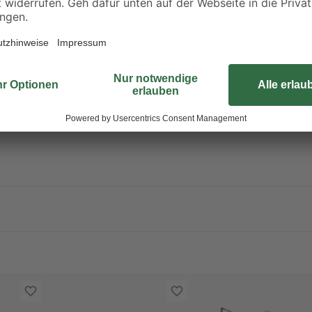
Durchmesser von 55 mm. Da er au
pulverbeschichtetem Stahl besteht
sicheren Stand zu gewährleisten, 
wiegen. Besonders praktisch: Der 
den aktuellen Sonnenstand anpasse
jetzt für lange Sommertage mit d