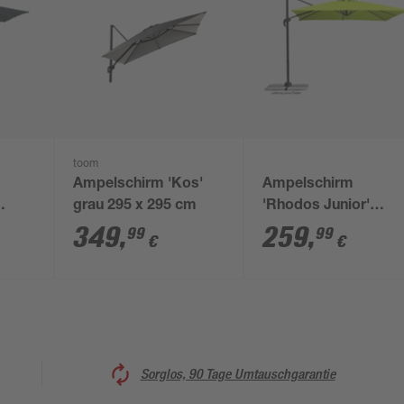
toom
Ampelschirm 'Kos'
Ampelschirm
grau 295 x 295 cm
'Rhodos Junior'
270 x
drehbar/neigbar 270
349
,
259
,
99
99
€
€
270 cm
Sorglos, 90 Tage Umtauschgarantie