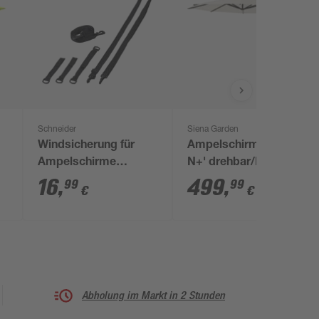
Schneider
Siena Garden
Windsicherung für
Ampelschirm 'Fagus
Ampelschirme
N+' drehbar/knickbar
 x
schwarz
Ø 350 cm
16
,
499
,
99
99
€
€
Abholung im Markt in 2 Stunden