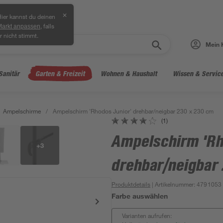
✕
ier kannst du deinen
, falls
Markt anpassen
r nicht stimmt.
Mein 
Sanitär
Garten & Freizeit
Wohnen & Haushalt
Wissen & Servic
Ampelschirme
/
Ampelschirm 'Rhodos Junior' drehbar/neigbar 230 x 230 cm
(1)
Ampelschirm 'Rh
+
3
drehbar/neigbar
Produktdetails
| Artikelnummer
:
4791053
Farbe auswählen
Varianten aufrufen: