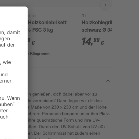
Flammenco
B1
Grill-Holzkohlebrikett
Holzkohlegrill 'Primo'
100 % FSC 3 kg
schwarz Ø 34 cm
5
,
14
,
99
99
€
€
2,00 € / Kilogramm
den im Freien genießen, dich dabei aber vor zu
d Sonnenbrände vermeiden? Dann legen wir dir den
 Herz. Dank der Maße von 230 x 230 cm und der Höhe
tand finden mehrere Personen bequem unter ihm Platz.
rzeugt durch ihre quadratische Form und ihre UV-
den Eigenschaften. Durch den UV-Schutz von UV 50+
nstrahlung sicher. Der Schirmmast hat zudem einen