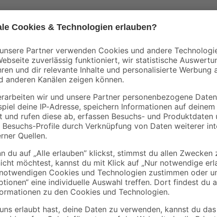
toom
Anfeuerholz 5 dm³
Grillanzünder 1 l
2
,
4
,
99
99
€
€
598,00 € / m³
4,99 € / Liter
Möchtest du gemütliche Sommerrun
bar
starker UV-Strahlung schützen un
Ampelschirm 'Rhodos Junior' ans
von 239 cm im aufgespannten Zus
ahl
Die Bespannung aus Polyester übe
beständigen und wasserabweisen
bist du stundenlang vor Sonnenei