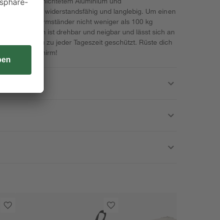
s pulverbeschichtetem Aluminium und
, ist er höchst widerstandsfähig und langlebig. Um einen
sollte der Schirmständer nicht weniger als 100 kg
Sonnenschirm ist drehbar und neigbar und lässt sich an
n. So bist du zu jeder Tageszeit geschützt. Rüste dich
iesem Ampelschirm!