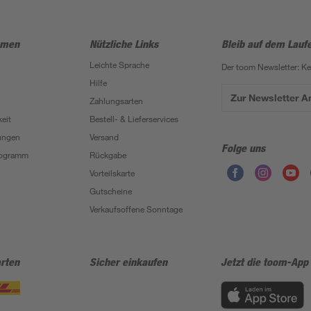
hmen
Nützliche Links
Bleib auf dem Lauf
Leichte Sprache
Der toom Newsletter: K
Hilfe
Zur Newsletter 
Zahlungsarten
eit
Bestell- & Lieferservices
ungen
Versand
Folge uns
Programm
Rückgabe
Vorteilskarte
Gutscheine
Verkaufsoffene Sonntage
rten
Sicher einkaufen
Jetzt die toom-App