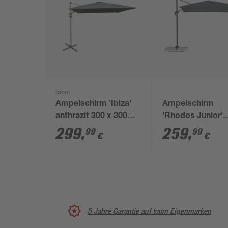
toom
Ampelschirm 'Ibiza'
Ampelschirm
anthrazit 300 x 300
'Rhodos Junior'
cm
drehbar/neigbar 
299
,
259
,
99
99
€
€
270 cm
5 Jahre Garantie auf toom Eigenmarken