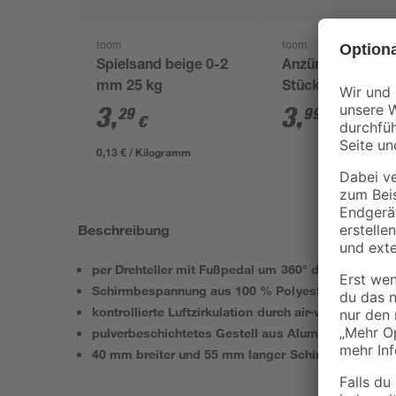
toom
toom
Spielsand beige 0-2
Anzündwürfel 64
mm 25 kg
Stück
3
,
3
,
29
99
€
€
0,13 € / Kilogramm
Beschreibung
per Drehteller mit Fußpedal um 360° drehbar, neig
Schirmbespannung aus 100 % Polyester
kontrollierte Luftzirkulation durch air-vent
pulverbeschichtetes Gestell aus Aluminium und St
40 mm breiter und 55 mm langer Schirmstock