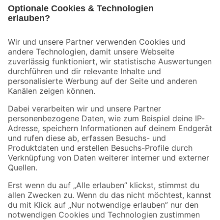
Bleib auf dem Laufenden mit unserem Newsletter
Der toom Newsletter: Keine Angebote und Aktionen mehr verpassen!
Zur Newsletter Anmeldung
Folge uns
Zahlungsarten
Versandarten
Sicher einkaufen
Jetzt die toom-App herunterladen