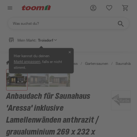
Mein Markt:
Troisdorf
✕
Hier kannst du deinen
, falls er nicht
Markt anpassen
/
Bad & Sanitär
/
Sauna & Wellness
/
Gartensaunen
/
Saunahäuser
stimmt.
Anbaudach für Saunahaus
'Aressa' inklusive
Lamellenwänden anthrazit /
graualuminium 269 x 232 x