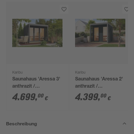
Karibu
Karibu
Saunahaus 'Aressa 3'
Saunahaus 'Aressa 2'
anthrazit /
anthrazit /
graualuminium Ofen 9
graualuminium Ofen 9
4.699
,
4.399
,
00
00
€
€
kW Bio externe
kW Bio externe
Steuerung 276 x 231,5
Steuerung 231 x 231,5
x 276 cm
x 276 cm
Beschreibung