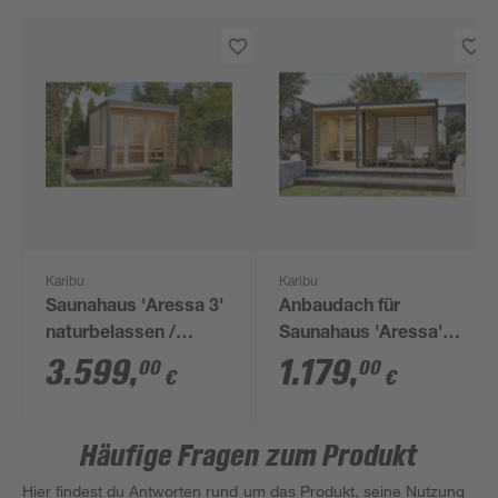
Karibu
Karibu
Saunahaus 'Aressa 3'
Anbaudach für
naturbelassen /
Saunahaus 'Aressa'
graualuminium 276 x
inklusive
3.599
,
1.179
,
00
00
€
€
231,5 x 276 cm
Lamellenwänden
naturbelassen
anthrazit 269 x 232 x
Häufige Fragen zum Produkt
276 cm
Hier findest du Antworten rund um das Produkt, seine Nutzung