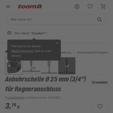
Mein Markt:
Troisdorf
✕
Hier kannst du deinen
, falls er nicht
Markt anpassen
/
Garten & Freizeit
/
Gartenbewässerung
/
Anschlüsse & Kupplunge
stimmt.
+
2
Anbohrschelle Ø 25 mm (3/4")
für Regneranschluss
Produktdetails
| Artikelnummer
:
4200925
3
,
79
€