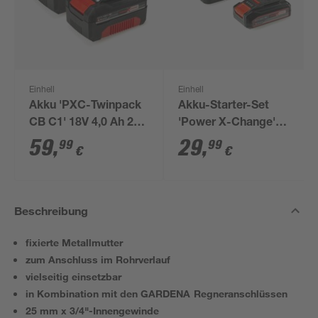
Einhell
Einhell
Akku 'PXC-Twinpack
Akku-Starter-Set
CB C1' 18V 4,0 Ah 2
'Power X-Change'
Stück
Ladegerät und Akku
59
,
29
,
99
99
€
€
18 V 2,5 Ah
Beschreibung
fixierte Metallmutter
zum Anschluss im Rohrverlauf
vielseitig einsetzbar
in Kombination mit den GARDENA Regneranschlüssen
25 mm x 3/4"-Innengewinde