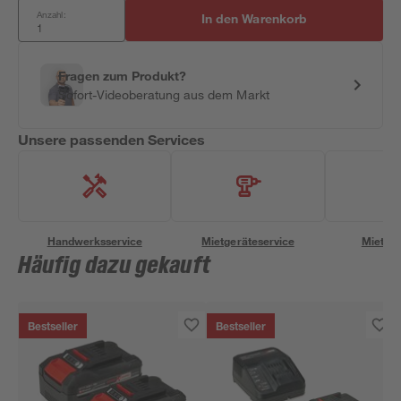
Anzahl:
In den Warenkorb
Fragen zum Produkt?
Sofort-Videoberatung aus dem Markt
Unsere passenden Services
Handwerksservice
Mietgeräteservice
Miettra
Häufig dazu gekauft
Bestseller
Bestseller