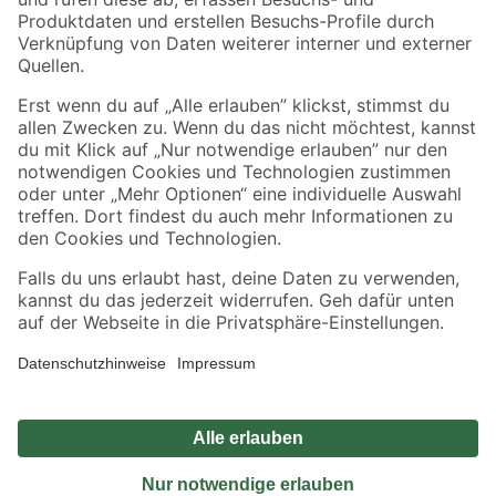
Sicher einkaufen
Jetzt die toom-App herunterladen
Alle Preisangaben in EUR inkl. gesetzl. MwSt.. Die dargestellten Angebote sind unter
Umständen nicht in allen Märkten verfügbar. Die angegebenen Verfügbarkeiten beziehen
sich auf den unter "Mein Markt" ausgewählten toom Baumarkt. Alle Angebote und
Produkte nur solange der Vorrat reicht.
*Paketversand ab 59 € versandkostenfrei, gilt nicht für Artikel mit Speditionsversand, hier
fallen zusätzliche Versandkosten an.
Datenschutz
Privatsphäre
Impressum
AGB
Nutzungsbedingungen
Widerrufsrecht
Vertrag widerrufen
Barrierefreiheit