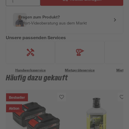
Fragen zum Produkt?
Sofort-Videoberatung aus dem Markt
Unsere passenden Services
Handwerksservice
Mietgeräteservice
Miettra
Häufig dazu gekauft
Bestseller
Aktion