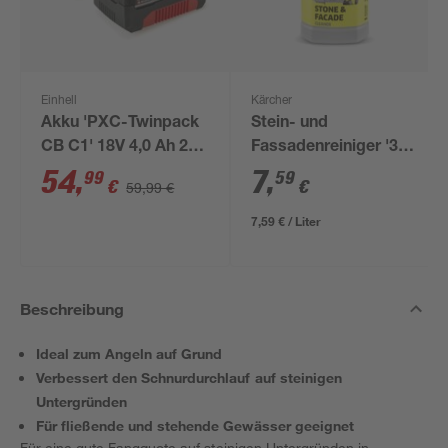
Einhell
Kärcher
Akku 'PXC-Twinpack
Stein- und
CB C1' 18V 4,0 Ah 2
Fassadenreiniger '3-
Stück
in-1' RM 611 1 l
54
,
7
,
99
59
€
€
59,99 €
7,59 € / Liter
Beschreibung
Ideal zum Angeln auf Grund
Verbessert den Schnurdurchlauf auf steinigen
Untergründen
Für fließende und stehende Gewässer geeignet
Für eine gute Fangquote auf steinigen Untergründen in