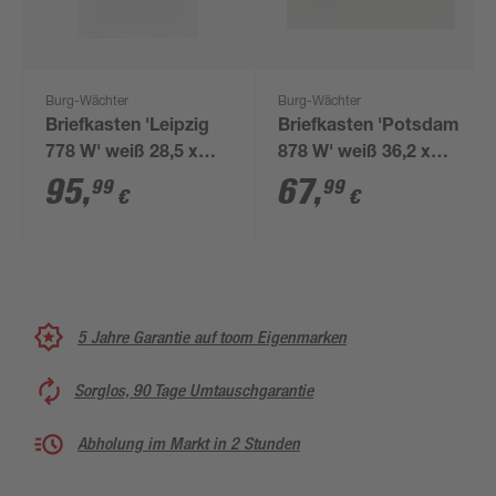
Burg-Wächter
Burg-Wächter
Briefkasten 'Leipzig
Briefkasten 'Potsdam
778 W' weiß 28,5 x
878 W' weiß 36,2 x
39,8 x 10,5 cm
32,2 x 10 cm
95
,
67
,
99
99
€
€
5 Jahre Garantie auf toom Eigenmarken
Sorglos, 90 Tage Umtauschgarantie
Abholung im Markt in 2 Stunden