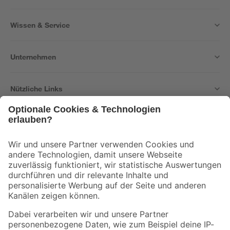
Wissen & Service
Unternehmen
Nützliche Links
Bleib auf dem Laufenden mit unserem Newsletter
Der toom Newsletter: Keine Angebote und Aktionen mehr verpassen!
Zur Newsletter Anmeldung
Folge uns