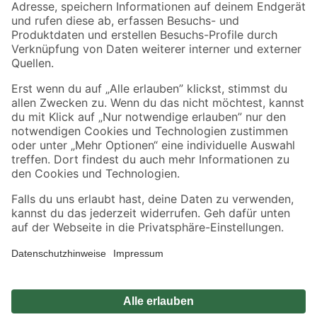
Zahlungsarten
Versandarten
Sicher einkaufen
Jetzt die toom-App herunterladen
Alle Preisangaben in EUR inkl. gesetzl. MwSt.. Die dargestellten Angebote sind unter
Umständen nicht in allen Märkten verfügbar. Die angegebenen Verfügbarkeiten beziehen
sich auf den unter "Mein Markt" ausgewählten toom Baumarkt. Alle Angebote und
Produkte nur solange der Vorrat reicht.
*Paketversand ab 59 € versandkostenfrei, gilt nicht für Artikel mit Speditionsversand, hier
fallen zusätzliche Versandkosten an.
Datenschutz
Privatsphäre
Impressum
AGB
Nutzungsbedingungen
Widerrufsrecht
Vertrag widerrufen