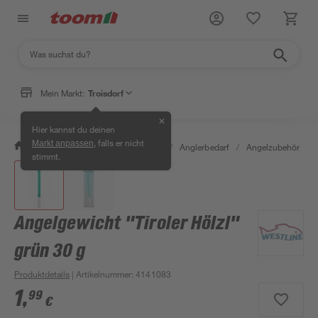
Mein Markt:
Troisdorf
✕
Hier kannst du deinen
, falls er nicht
Markt anpassen
/
Garten & Freizeit
/
Tierbedarf
/
Anglerbedarf
/
Angelzubehör
/
stimmt.
Angelgewicht "Tiroler Hölzl"
grün 30 g
Produktdetails
| Artikelnummer
:
4141083
1
,
99
€