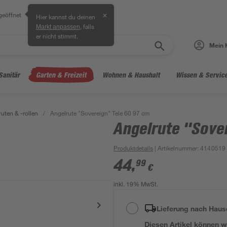
geöffnet
✕
Hier kannst du deinen
, falls
Markt anpassen
er nicht stimmt.
Mein 
Sanitär
Garten & Freizeit
Wohnen & Haushalt
Wissen & Servic
uten & -rollen
/
Angelrute "Sovereign" Tele 60 97 cm
Angelrute "Sove
Produktdetails
| Artikelnummer
:
4140519
44
,
99
€
inkl. 19% MwSt.
Lieferung nach Haus
Diesen Artikel können wir