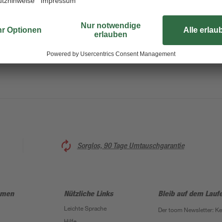
Fischen von leichteren Aalen, Kar
überaus robustem sowie langlebig
Rute verfügt zur Bisserkennung übe
robusten Metallapplikationen sorge
Wurfgewicht liegt zwischen 20 und
Sorglos, 90 Tage Umtauschgarantie
hmen
Nützliche Links
Bleib auf dem Lauf
Leichte Sprache
Der toom Newsletter: K
Hilfe