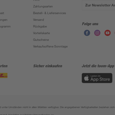
Zur Newsletter 
Zahlungsarten
eit
Bestell- & Lieferservices
ungen
Versand
Folge uns
Programm
Rückgabe
Vorteilskarte
Gutscheine
Verkaufsoffene Sonntage
rten
Sicher einkaufen
Jetzt die toom-App
sind unter Umständen nicht in allen Märkten verfügbar. Die angegebenen Verfügbarkeiten beziehen s
ersand, hier fallen zusätzliche Versandkosten an.