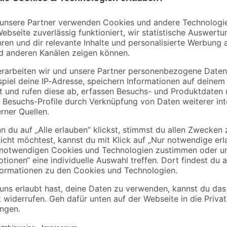
Gardena
Gardena
Sprinklersystem-
T-Stück für
Verbinder Ø 25 mm x
Sprinklersystem Ø 2
19,05 mm (3/4")
mm x 19 mm (3/4") 
4
,
5
,
49
99
€
€
Die hochwertig verarbeitete Rute 
en etc.