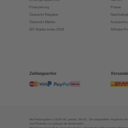
Finanzierung
Presse
Übersicht Ratgeber
Nachhaltigk
Übersicht Märkte
Auszeichn
DIY-Städte-Index 2026
Affiliate-
Zahlungsarten
Versanda
Alle Preisangaben in EUR inkl. gesetzl. MwSt.. Die dargestellten Angebote 
und Produkte nur solange der Vorrat reicht.
*Paketversand ab 59 € versandkostenfrei, gilt nicht für Artikel mit Speditionsv