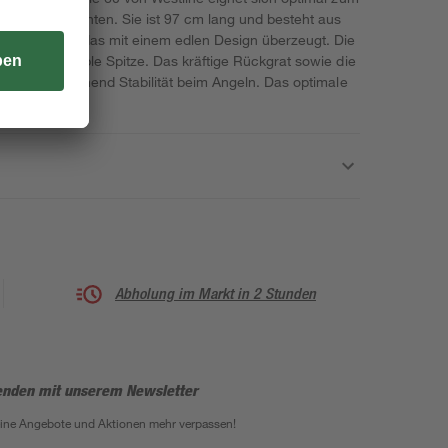
pfen oder Hechten. Sie ist 97 cm lang und besteht aus
em Material, das mit einem edlen Design überzeugt. Die
r eine sensible Spitze. Das kräftige Rückgrat sowie die
n für ausreichend Stabilität beim Angeln. Das optimale
 60 g.
Abholung im Markt in 2 Stunden
enden mit unserem Newsletter
eine Angebote und Aktionen mehr verpassen!