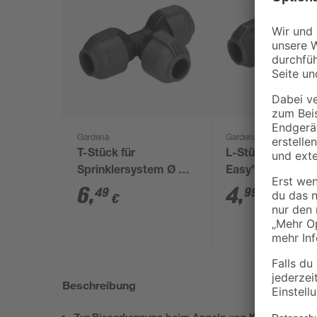
Gardena
Gardena
T-Stück für
L-Stück "Quick &
Sprinklersystem Ø 25
Easy" Ø 25 mm
mm
6
,
4
,
49
99
€
€
Beschreibung
Zur Bisserkennung beim Angeln von Karpfen, Hecht