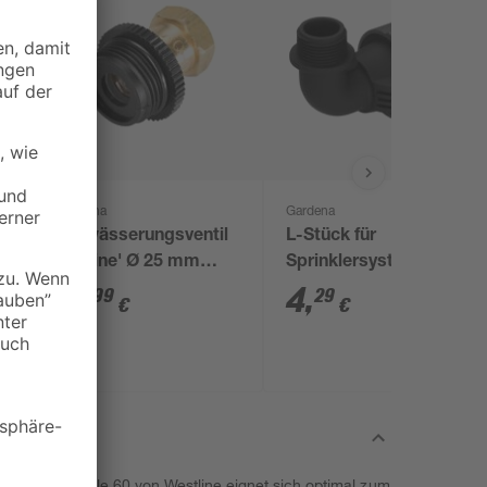
Gardena
Gardena
Entwässerungsventil
L-Stück für
5
'Pipline' Ø 25 mm
Sprinklersystem Ø 25
IG
(3/4"), für
mm x 19 mm (3/4")
11
,
4
,
99
29
€
€
Sprinklersysteme
"Sovereign" Tele 60 von Westline eignet sich optimal zum