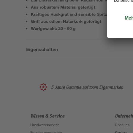
Aus robustem Material gefertigt
Kräftiges Rückgrat und sensible Spitze
Griff aus edlem Naturkork gefertigt
Wurfgewicht: 20 - 60 g
Eigenschaften
5 Jahre Garantie auf toom Eigenmarken
Wissen & Service
Unterne
Handwerksservice
Über uns
Entsorgungsservice
Karriere