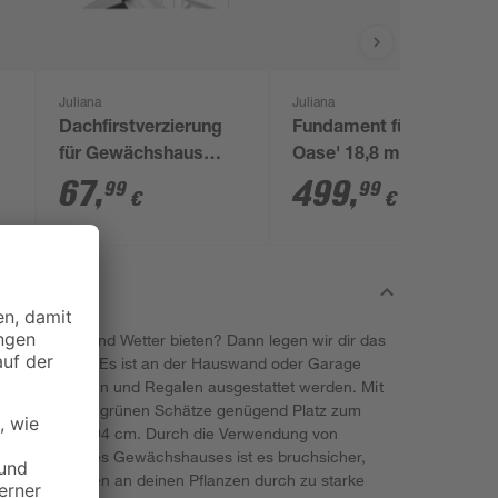
Juliana
Juliana
Dachfirstverzierung
Fundament für 'Grand
für Gewächshaus
Oase' 18,8 m²
'Compact' 8,2 m² und
Gewächshaus
67
,
499
,
99
99
€
€
'Premium' 10,9 m²
tz vor Wind und Wetter bieten? Dann legen wir dir das
lls ans Herz. Es ist an der Hauswand oder Garage
mit Pflanztischen und Regalen ausgestattet werden. Mit
ekommen deine grünen Schätze genügend Platz zum
maß bei 69 x 194 cm. Durch die Verwendung von
 die Wände des Gewächshauses ist es bruchsicher,
eht kein Schaden an deinen Pflanzen durch zu starke