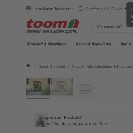
Klicke für Ansicht im Raum
Mein Markt:
Troisdorf
Geöffnet bis 20:00 Uhr
H
e
Werkstatt & Maschinen
Bauen & Renovieren
Bad & 
/
Garten & Freizeit
/
Anzucht, Gewächshäuser & Hochbeet
Fragen zum Produkt?
Sofort-Videoberatung aus dem Markt