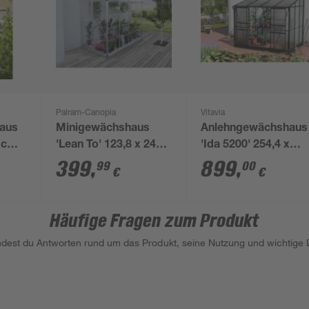
Palram-Canopia
Vitavia
aus
Minigewächshaus
Anlehngewächshaus
9 cm
'Lean To' 123,8 x 243,8
'Ida 5200' 254,4 x
las
cm mit 4 mm
190,1 cm mit 4 mm
399
,
899
,
99
00
€
€
Hohlkammerplatten
Hohlkammerplatten
silbern
schwarz
Häufige Fragen zum Produkt
indest du Antworten rund um das Produkt, seine Nutzung und wichtige D