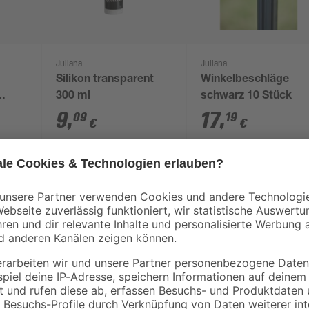
Juliana
Juliana
Silikon transparent
Winkelbeschläge
300 ml
schwarz 10 Stück
9
,
17
,
09
19
€
€
Du möchtest deinen Pflanzen Schu
Anlehngewächshaus 'Altan' von Ha
aufzustellen und kann individuell 
seiner Nutzfläche von 1,33 m² b
Wachsen. Dabei liegt das Sockel
Gartenblankglas für das Dach und
stabil und lichtstreuend. So entst