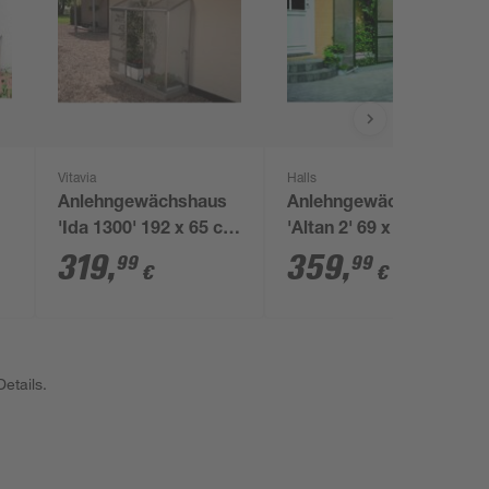
Vitavia
Halls
Anlehngewächshaus
Anlehngewächshaus
'Ida 1300' 192 x 65 cm
'Altan 2' 69 x 132 cm
mit 4 mm
mit 4 mm
319
,
359
,
99
99
€
€
Hohlkammerplatten
Doppelstegplatten
silbern
grün
etails.