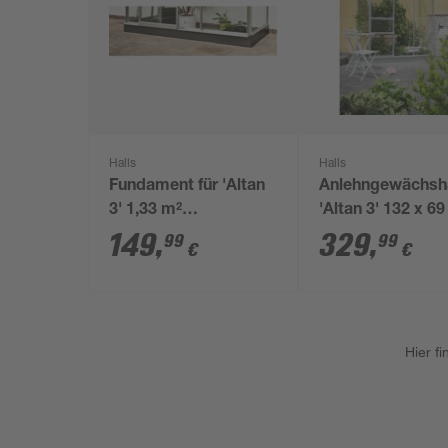
Halls
Halls
Fundament für 'Altan
Anlehngewächsh
3' 1,33 m²
'Altan 3' 132 x 6
Gewächshaus
mit 3 mm Blankg
149
,
329
,
99
99
€
€
aluminiumfarben
Hier f