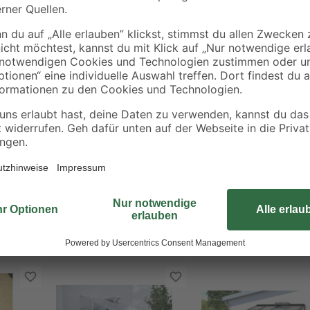
Sonneneinstrahlung. Das Dachfenst
und garantiert so ein gesundes Kli
Belüftung bei und lässt sich einf
Außenbereich in ein Paradies vol
hier.