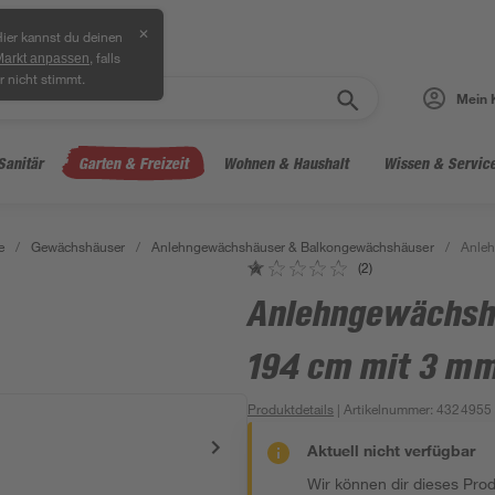
✕
ier kannst du deinen
, falls
Markt anpassen
r nicht stimmt.
Mein 
Sanitär
Garten & Freizeit
Wohnen & Haushalt
Wissen & Servic
e
/
Gewächshäuser
/
Anlehngewächshäuser & Balkongewächshäuser
/
Anleh
(2)
Anlehngewächsha
194 cm mit 3 mm
Produktdetails
| Artikelnummer
:
4324955
Aktuell nicht verfügbar
Wir können dir dieses Produ