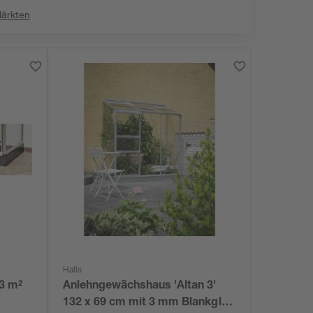
Märkten
Halls
33 m²
Anlehngewächshaus 'Altan 3'
132 x 69 cm mit 3 mm Blankglas