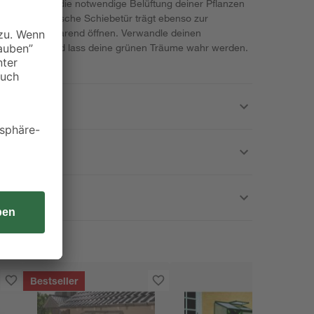
er sorgt für die notwendige Belüftung deiner Pflanzen
ma. Die praktische Schiebetür trägt ebenso zur
ach und platzsparend öffnen. Verwandle deinen
ler Pflanzen und lass deine grünen Träume wahr werden.
Bestseller