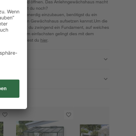
und platzsparend öffnen. Das Anlehngewächshaus macht
 worauf wartest du noch?
hshauses ebenerdig einzubauen, benötigst du ein
welches du dein Gewächshaus aufsetzen kannst.Um die
auen, benötigst du zwingend ein Fundament, auf welches
zen kannst. Am einfachsten gelingt dies mit dem
. Diesen findest du
hier
.