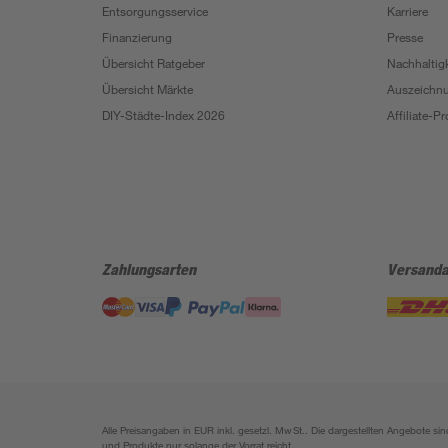
Entsorgungsservice
Karriere
Finanzierung
Presse
Übersicht Ratgeber
Nachhaltigk
Übersicht Märkte
Auszeichn
DIY-Städte-Index 2026
Affiliate-
Zahlungsarten
Versanda
Alle Preisangaben in EUR inkl. gesetzl. MwSt.. Die dargestellten Angebote 
und Produkte nur solange der Vorrat reicht.