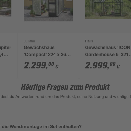
Juliana
Halls
piter
Gewächshaus
Gewächshaus 'ICON
,4
'Compact' 224 x 368
Gardenhouse 6' 321,
cm mit 10 mm
x 319,4 cm mit 3 m
2.299
,
2.999
,
00
00
€
€
Doppelstegplatten
Sicherheitsglas grün
aluminiumfarben/schwarz
Häufige Fragen zum Produkt
indest du Antworten rund um das Produkt, seine Nutzung und wichtige D
r die Wandmontage im Set enthalten?