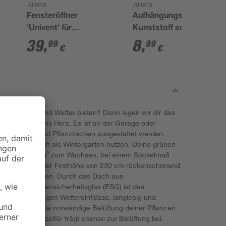
Juliana
Juliana
Fensteröffner
Aufhängungshaken
'Univent' für
Kunststoff schwarz 4
Gewächshäuser
Stück
39
,
8
,
99
99
€
€
tz vor Wind und Wetter bieten? Dann legen wir dir das
 von Halls ans Herz. Es ist an der Garage oder
it Regalen und Pflanztischen ausgestattet werden.
e Stunden auch als Wintergarten nutzen. Deine grünen
äche von 7,1 m² zum Wachsen, bei einem Sockelmaß
dass du dank der Firsthöhe von 230 cm rückenschonend
ständiges Bücken. Durch das Dach aus
us Einscheibensicherheitsglas (ESG) ist das
r, robust gegen Wettereinflüsse, langlebig und
ter sorgen für die notwendige Belüftung deiner Pflanzen
lima. Die Doppeltür trägt ebenso zur Belüftung bei.