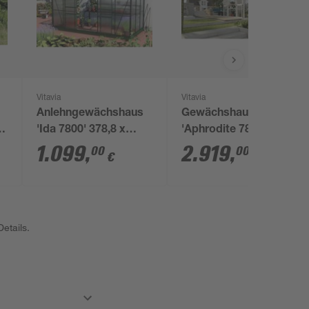
Vitavia
Vitavia
Anlehngewächshaus
Gewächshaus
7
'Ida 7800' 378,8 x
'Aphrodite 7800' 269,9
m
190,1 cm mit 4 mm
x 275,4 cm mit 3 mm
1.099
,
2.919
,
00
00
€
€
Hohlkammerplatten
Sicherheitsglas/10
smaragdfarben
mm
Hohlkammerplatten
weiß
etails.