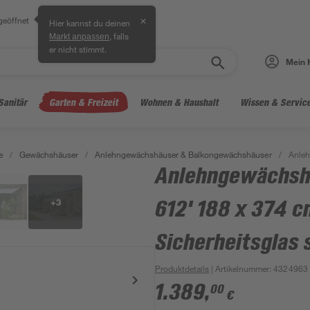
geöffnet
✕
Hier kannst du deinen
, falls
Markt anpassen
er nicht stimmt.
Mein 
Sanitär
Garten & Freizeit
Wohnen & Haushalt
Wissen & Servic
e
/
Gewächshäuser
/
Anlehngewächshäuser & Balkongewächshäuser
/
Anleh
Anlehngewächsh
+
3
612' 188 x 374 
Sicherheitsglas
Produktdetails
| Artikelnummer
:
4324963
1.389
,
00
€