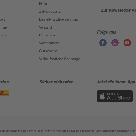
Hilfe
Zur Newsletter 
Zahlungsarten
eit
Bestell- & Lieferservices
ungen
Versand
Folge uns
Programm
Rückgabe
Vorteilskarte
Gutscheine
Verkaufsoffene Sonntage
rten
Sicher einkaufen
Jetzt die toom-App
sind unter Umständen nicht in allen Märkten verfügbar. Die angegebenen Verfügbarkeiten beziehen s