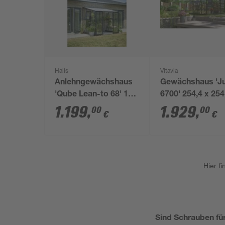
Halls
Vitavia
Anlehngewächshaus
Gewächshaus 'Ju
'Qube Lean-to 68' 188
6700' 254,4 x 254
x 251 cm mit 3 mm
cm mit 3 mm
1.199
,
1.929
,
00
00
€
€
Sicherheitsglas
Sicherheitsglas
schwarz
smaragdfarben
Hier f
Sind Schrauben fü