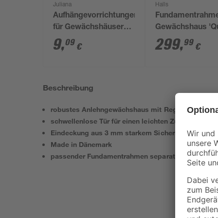
Juliana
Halls
Aufhängevorrichtungen
Fundamentrahme
für Gewächshäuser
Gewächshaus 'Q
schwarz 20 Stück
610' 6,4 m²
9
,
299
,
09
99
€
€
Beschreibung
robustes Anlehngewächshaus mit Regenrinnen
schwellenlose Tür für einen leichten Zugang
Eindeckung aus 3 mm starkem Sicherheitsglas
Made in Dänemark
passender Fundamentrahmen separat erhältlich