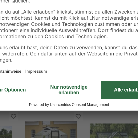
Außerdem lässt sie sich einfach 
deinen Garten noch grüner – also
Um die Türkonstruktion des Gewäc
passendes Halls Fundament, auf 
Türkonstruktion ebenerdig einzub
du dein Halls Gewächshaus aufset
passenden Halls Fundamentrahmen