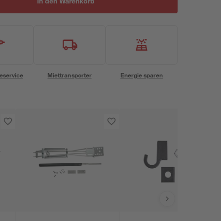
In den Warenkorb
eservice
Miettransporter
Energie sparen