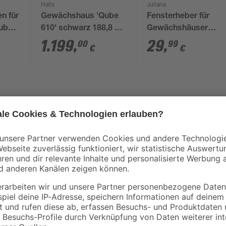
Halls
Juliana
n für
Gewächshaus 'Qube
Fensterheber für
ube
610' schwarz 188,8 x
Gewächshäuser
312,6 cm mit 3 mm
'Ventomax'
1.199
,
29
,
00
99
€
€
Sicherheitsglas
Du möchtest deinen Pflanzen Schu
Anlehngewächshaus 'Qube Lean-to'
Hauswand aufzustellen und kann m
Zudem kannst du es für gemütlich
Schätze bekommen dabei eine Fl
von 188 x 374 cm. Hinzu kommt, 
im Stehen arbeiten kannst, ohne 
Doppelstegplatten und die Wände a
Gewächshaus besonders bruchsiche
lichtdurchlässig. Die 2 Seitenfens
und garantieren so ein gesundes K