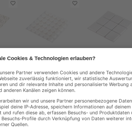
toom
toom
pper
Anschlagstopper
Schutzpuffer
weiß Ø 10 mm 36
selbstklebend 28 x 2
Stück
mm 9 Stück
3
,
2
,
29
59
€
€
Klappe zu, Affe nicht tot. Mit di