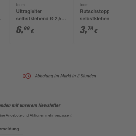
toom
toom
Ultragleiter
Rutschstopper
8
selbstklebend Ø 2,5
selbstklebend 13 x 13
cm grau 8 Stück
mm 16 Stück
6
,
3
,
99
79
€
€
Abholung im Markt in 2 Stunden
enden mit unserem Newsletter
eine Angebote und Aktionen mehr verpassen!
Anmeldung