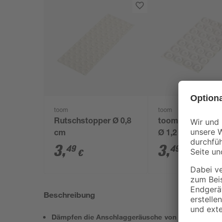
toom
toom
Rutschstopper Ø 0,8
toom Rutschsto
cm
Ø 1,2 cm
3
,
3
,
49
49
€
€
Beschreibung
Dämpfen die Anschlaggeräusche von Schubladen