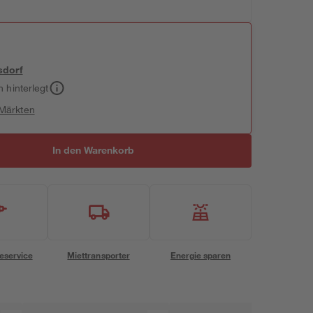
sdorf
h hinterlegt
 Märkten
In den Warenkorb
eservice
Miettransporter
Energie sparen