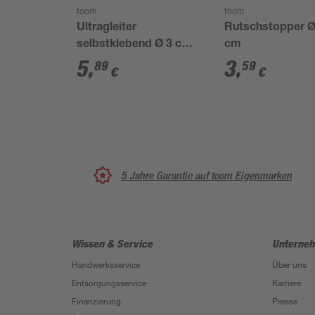
toom
toom
Ultragleiter
Rutschstopper Ø
selbstklebend Ø 3 cm
cm
braun 4 Stück
5
,
3
,
89
59
€
€
5 Jahre Garantie auf toom Eigenmarken
Wissen & Service
Unterne
Handwerksservice
Über uns
Entsorgungsservice
Karriere
Finanzierung
Presse