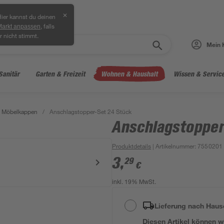
✕
ier kannst du deinen
, falls
Markt anpassen
r nicht stimmt.
Mein 
Sanitär
Garten & Freizeit
Wohnen & Haushalt
Wissen & Servic
& Möbelkappen
/
Anschlagstopper-Set 24 Stück
Anschlagstopper
Produktdetails
| Artikelnummer
:
7550201
3
,
29
€
inkl. 19% MwSt.
Lieferung nach Haus
Diesen Artikel können wir