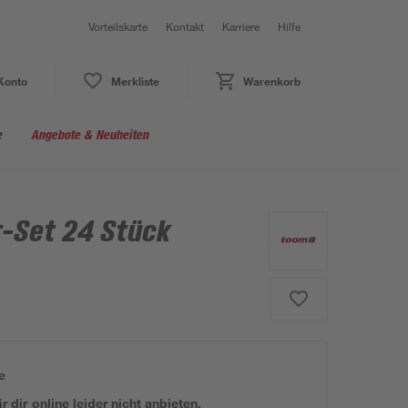
Vorteilskarte
Kontakt
Karriere
Hilfe
Konto
Merkliste
Warenkorb
e
Angebote & Neuheiten
-Set 24 Stück
e
 dir online leider nicht anbieten.