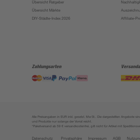
Übersicht Ratgeber
Nachhaltigk
Übersicht Märkte
Auszeichn
DIY-Städte-Index 2026
Affiliate-
Zahlungsarten
Versanda
Alle Preisangaben in EUR inkl. gesetzl. MwSt.. Die dargestellten Angebote 
und Produkte nur solange der Vorrat reicht.
*Paketversand ab 59 € versandkostenfrei, gilt nicht für Artikel mit Speditionsv
Datenschutz
Privatsphäre
Impressum
AGB
Nutzun