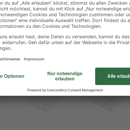
Kanten mit einem effektiven Schu
abgefedert und hinterlassen kein
reduzieren die selbstklebenden St
weiter erhöht.