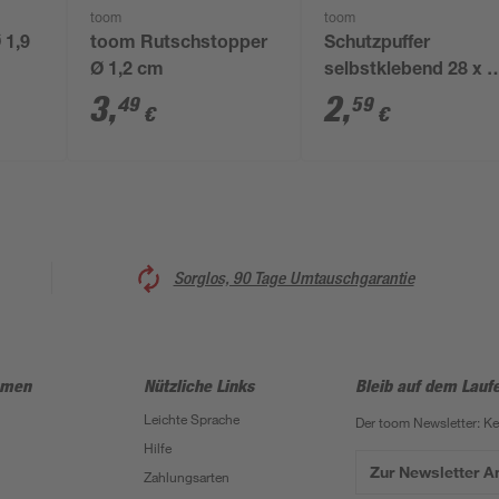
toom
toom
 1,9
toom Rutschstopper
Schutzpuffer
Ø 1,2 cm
selbstklebend 28 x 2
mm 9 Stück
3
,
2
,
49
59
€
€
Sorglos, 90 Tage Umtauschgarantie
hmen
Nützliche Links
Bleib auf dem Lauf
Leichte Sprache
Der toom Newsletter: K
Hilfe
Zur Newsletter 
Zahlungsarten