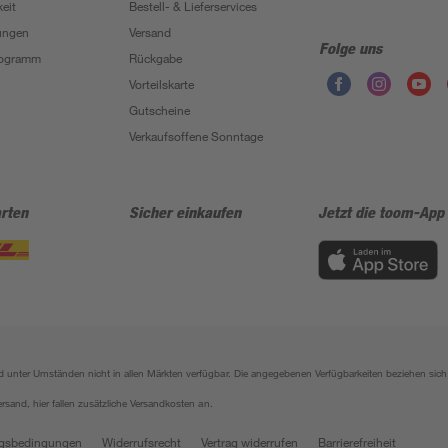
eit
Bestell- & Lieferservices
ungen
Versand
Folge uns
Programm
Rückgabe
Vorteilskarte
Gutscheine
Verkaufsoffene Sonntage
rten
Sicher einkaufen
Jetzt die toom-App
sind unter Umständen nicht in allen Märkten verfügbar. Die angegebenen Verfügbarkeiten beziehen s
ersand, hier fallen zusätzliche Versandkosten an.
gsbedingungen
Widerrufsrecht
Vertrag widerrufen
Barrierefreiheit