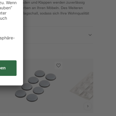
tz aus. Schubladen und Klappen werden zuverlässig
e Dellen und Kerben an Ihren Möbeln. Des Weiteren
opper den Schlagschall, sodass sich Ihre Wohnqualität