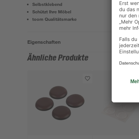
Selbstklebend
Schützt Ihre Möbel
toom Qualitätsmarke
Eigenschaften
Ähnliche Produkte