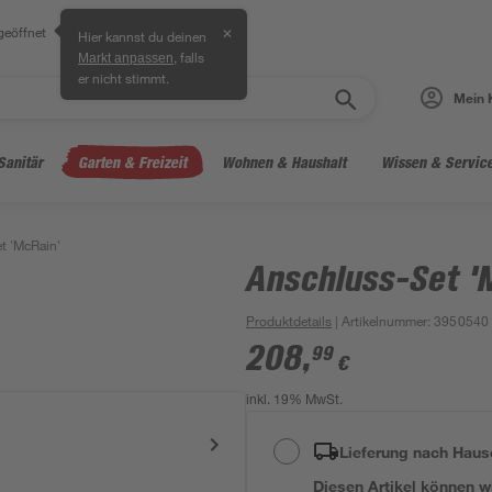
geöffnet
✕
Hier kannst du deinen
, falls
Markt anpassen
er nicht stimmt.
Mein 
Sanitär
Garten & Freizeit
Wohnen & Haushalt
Wissen & Servic
t 'McRain'
Anschluss-Set '
Produktdetails
| Artikelnummer
:
3950540
208
,
99
€
inkl. 19% MwSt.
Lieferung nach Haus
Diesen Artikel können wir