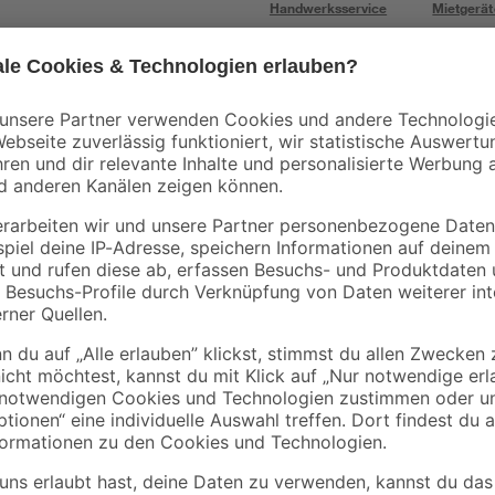
Handwerksservice
Mietgerät
Bestseller
Mengenrabatt
B1
B1
 ml
Kartuschenpresse
Silikon transparent
230 mm
280 ml
5
,
3
,
99
49
€
€
12,46 € / Liter