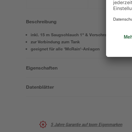
Beschreibung
inkl. 15 m Saugschlauch 1" & Verschraubung
zur Verbindung zum Tank
geeignet für alle 'McRain'-Anlagen
Eigenschaften
Datenblätter
5 Jahre Garantie auf toom Eigenmarken