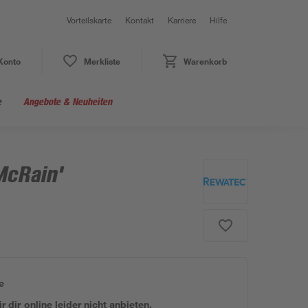
Vorteilskarte
Kontakt
Karriere
Hilfe
Konto
Merkliste
Warenkorb
e
Angebote & Neuheiten
McRain'
e
 dir online leider nicht anbieten.