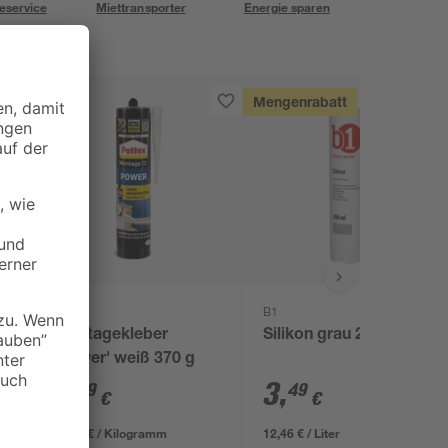
eservice
Miettransporter
Energie sparen
Mengenrabatt
Pattex
B1
Montagekleber
Silikon grau 280 ml
'Power' weiß 370 g
7
,
3
,
99
49
€
€
21,59 € / Kilogramm
12,46 € / Liter