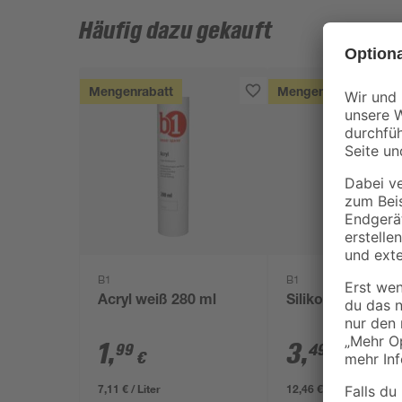
Häufig dazu gekauft
Mengenrabatt
Mengenrabatt
B1
B1
Acryl weiß 280 ml
Silikon weiß 280
1
,
3
,
99
49
€
€
7,11 € / Liter
12,46 € / Liter