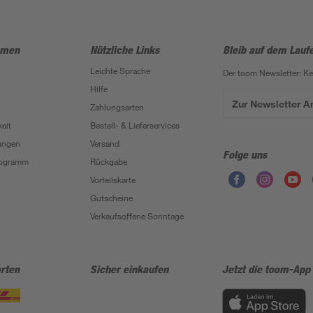
hmen
Nützliche Links
Bleib auf dem Lauf
Leichte Sprache
Der toom Newsletter: K
Hilfe
Zur Newsletter 
Zahlungsarten
eit
Bestell- & Lieferservices
ungen
Versand
Folge uns
Programm
Rückgabe
Vorteilskarte
Gutscheine
Verkaufsoffene Sonntage
rten
Sicher einkaufen
Jetzt die toom-App