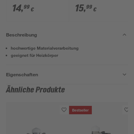
Typ 21
teilig
14
,
15
,
99
99
€
€
Beschreibung
hochwertige Materialverarbeitung
geeignet für Heizkörper
Eigenschaften
Ähnliche Produkte
Bestseller