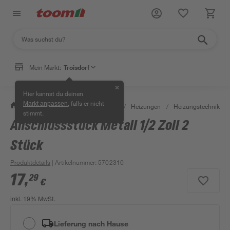
Mein Markt:
Troisdorf
✕
Hier kannst du deinen
, falls er nicht
Markt anpassen
/
Bauen & Renovieren
/
Heizen
/
Heizungen
/
Heizungstechnik & 
stimmt.
Anschlussstück Metall 1/2 Zoll 2
Stück
Produktdetails
| Artikelnummer
:
5702310
17
,
29
€
inkl. 19% MwSt.
Lieferung nach Hause