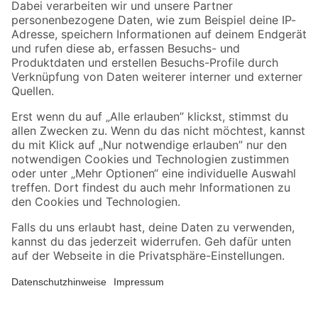
Zahlungsarten
Versandarten
Sicher einkaufen
Jetzt die toom-App herunterladen
Alle Preisangaben in EUR inkl. gesetzl. MwSt.. Die dargestellten Angebote sind unter
Umständen nicht in allen Märkten verfügbar. Die angegebenen Verfügbarkeiten beziehen
sich auf den unter "Mein Markt" ausgewählten toom Baumarkt. Alle Angebote und
Produkte nur solange der Vorrat reicht.
*Paketversand ab 59 € versandkostenfrei, gilt nicht für Artikel mit Speditionsversand, hier
fallen zusätzliche Versandkosten an.