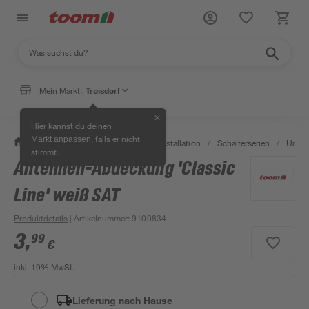
Mein Markt:
Troisdorf
✕
Hier kannst du deinen
, falls er nicht
Markt anpassen
/
Bauen & Renovieren
/
Elektroinstallation
/
Schalterserien
/
Unter
stimmt.
Antennen-Abdeckung 'Classic
Line' weiß SAT
Produktdetails
| Artikelnummer
:
9100834
3
,
99
€
inkl. 19% MwSt.
Lieferung nach Hause