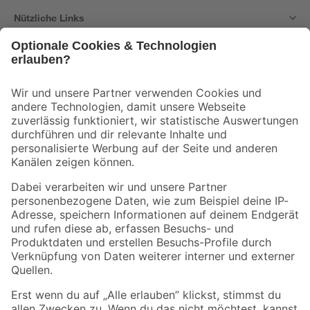
Nützliche Links
Bleib auf dem Laufenden mit unserem Newsletter
Der toom Newsletter: Keine Angebote und Aktionen mehr verpassen!
Zur Newsletter Anmeldung
Folge uns
Zahlungsarten
Versandarten
Sicher einkaufen