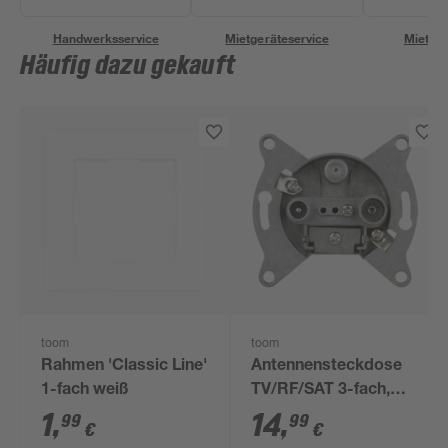
Handwerksservice
Mietgeräteservice
Miettra
Häufig dazu gekauft
toom
toom
Rahmen 'Classic Line'
Antennensteckdose
1-fach weiß
TV/RF/SAT 3-fach,
ohne Abdeckung
1
,
14
,
99
99
€
€