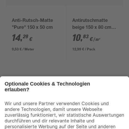
Anti-Rutsch-Matte
Antirutschmatte
"Pure" 150 x 50 cm
beige 150 x 80 cm
Meterware
14
,
10
,
29
83
€
€
/ m²
9,53 € / Meter
12,99 € / Pack
5 Jahre Garantie auf toom Eigenmarken
Sorglos, 90 Tage Umtauschgarantie
Abholung im Markt in 2 Stunden