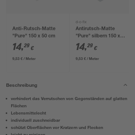
d-c-fix
Anti-Rutsch-Matte
Antirutsch-Matte
"Pure" 150 x 50 cm
"Pure" silbern 150 x
50 cm
14
,
14
,
29
29
€
€
9,53 € / Meter
9,53 € / Meter
Beschreibung
verhindert das Verrutschen von Gegenständen auf glatten
Flächen
Lebensmittelecht
individuell zuschneidbar
schützt Oberflächen vor Kratzern und Flecken
leicht zu reinigen