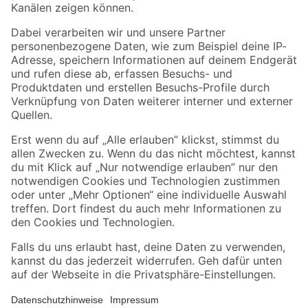
Wissen & Service
Unternehmen
Nützliche Links
Bleib auf dem Laufenden mit unserem Newsletter
Der toom Newsletter: Keine Angebote und Aktionen mehr verpassen!
Zur Newsletter Anmeldung
Folge uns