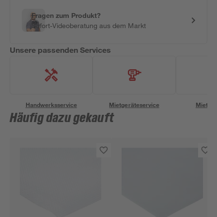
Fragen zum Produkt?
Sofort-Videoberatung aus dem Markt
Unsere passenden Services
Handwerksservice
Mietgeräteservice
Miettra
Häufig dazu gekauft