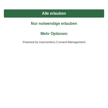
Zahlungsarten
Versandarten
Sicher einkaufen
Jetzt die toom-App herunterladen
Alle Preisangaben in EUR inkl. gesetzl. MwSt.. Die dargestellten Angebote sind unter
Umständen nicht in allen Märkten verfügbar. Die angegebenen Verfügbarkeiten beziehen
sich auf den unter "Mein Markt" ausgewählten toom Baumarkt. Alle Angebote und
Produkte nur solange der Vorrat reicht.
*Paketversand ab 59 € versandkostenfrei, gilt nicht für Artikel mit Speditionsversand, hier
fallen zusätzliche Versandkosten an.
Datenschutz
Privatsphäre
Impressum
AGB
Nutzungsbedingungen
Widerrufsrecht
Vertrag widerrufen